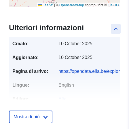
Leaflet
|
©
OpenStreetMap
contributors ©
GISCO
Ulteriori informazioni
keyboard_arrow_up
Creato:
10 October 2025
Aggiornato:
10 October 2025
Pagina di arrivo:
https://opendata.elia.be/explore/d
Lingue:
English
Editore:
Elia
Homepage:
https://www.elia.be/
Mostra di più
Punti di contatto:
Elia