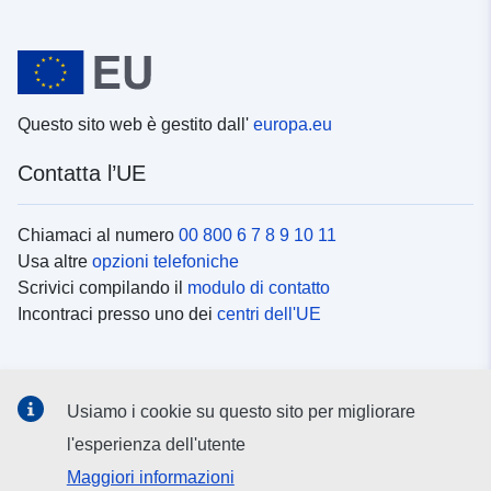
Questo sito web è gestito dall'
europa.eu
Contatta l’UE
Chiamaci al numero
00 800 6 7 8 9 10 11
Usa altre
opzioni telefoniche
Scrivici compilando il
modulo di contatto
Incontraci presso uno dei
centri dell'UE
Social media
Usiamo i cookie su questo sito per migliorare
Cerca i
canali social
l'esperienza dell'utente
Maggiori informazioni