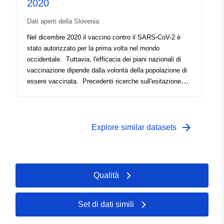
2020
https://doi.org/10.5194/essd-13-2801-2021). Il set di dati
Dati aperti della Slovenia
è disponibile anche nel repository PANGAEA.
Nel dicembre 2020 il vaccino contro il SARS-CoV-2 è
stato autorizzato per la prima volta nel mondo
occidentale. Tuttavia, l'efficacia dei piani nazionali di
vaccinazione dipende dalla volontà della popolazione di
essere vaccinata. Precedenti ricerche sull'esitazione
vaccinale hanno dimostrato vari fattori che influenzano il
processo decisionale sulla vaccinazione, come il
sesso, l'età, l'istruzione, lo status socioeconomico,
l'occupazione, l'esperienza vaccinale, Esperienza con
arrow_forward
Explore similar datasets
la malattia e fiducia nei professionisti. Comprendere
meglio gli atteggiamenti nei confronti della vaccinazione
contro la COVID-19 È stata effettuata un'indagine
trasversale della popolazione slovena. 12.042 persone
Qualità
hanno risposto al sondaggio online. L'analisi di
regressione ordinaria e l'analisi di mediazione hanno
esaminato l'interazione di vari fattori che influenzano
Set di dati simili
l'intenzione di vaccinare. L'analisi testuale delle risposte