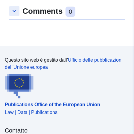
alle domande aperte ha fornito una migliore
comprensione della motivazione delle risposte. I dati
Comments
keyboard_arrow_down
0
sono stati ponderati da Valicon, che ha usato le
domande sul suo pannello JazVem in parallelo.
Questo sito web è gestito dall'
Ufficio delle pubblicazioni
dell'Unione europea
Publications Office of the European Union
Law | Data | Publications
Contatto