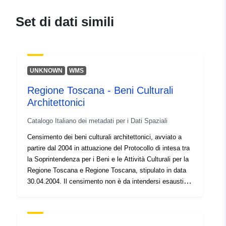
E-mail:
Set di dati simili
mailto:opendata@elia.be
Registro del
Aggiunta a data.europa.eu:
20
catalogo:
September 2023
UNKNOWN
WMS
Aggiornato su data.europa.eu:
Regione Toscana - Beni Culturali
30 July 2026
Architettonici
Spaziale:
Coordinate:
[ [ 2.54, 51.51 ], [
Catalogo Italiano dei metadati per i Dati Spaziali
6.41, 51.51 ], [ 6.41, 49.49 ], [
Censimento dei beni culturali architettonici, avviato a
2.54, 49.49 ], [ 2.54, 51.51 ] ]
partire dal 2004 in attuazione del Protocollo di intesa tra
Tipo:
Polygon
la Soprintendenza per i Beni e le Attività Culturali per la
Regione Toscana e Regione Toscana, stipulato in data
Identificatori:
https://opendata.elia.be/explore/d
30.04.2004. Il censimento non è da intendersi esaustivo
in quanto sono archiviati i beni culturali immateriali
dichiarati di interesse ai sensi dell'art. 10 comma 1 del
uriRef:
http://data.europa.eu/88u/dataset/h
D.Lgs. 22 gennaio 2004, n. 42 e ss.mm.ii, individuati
opendata-elia-be-explore-dataset-
tramite Decreti condivisi dal Ministero della Cultura, non