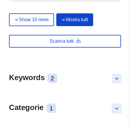
Show 10 more
Mostra tutti
Scarica tutti
Keywords
2
keyboard_arrow_down
Categorie
1
keyboard_arrow_down