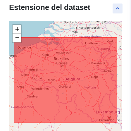
Estensione del dataset
keyboard_arrow_up
+
−