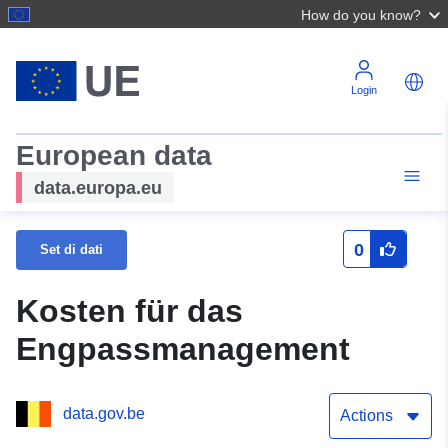
How do you know?
Login
European data
data.europa.eu
0
Set di dati
Kosten für das
Engpassmanagement
data.gov.be
Actions