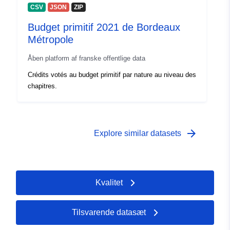
CSV
JSON
ZIP
Adgangsrettighe
public
Budget primitif 2021 de Bordeaux
der:
Métropole
Åben platform af franske offentlige data
Crédits votés au budget primitif par nature au niveau des
chapitres.
arrow_forward
Explore similar datasets
Kvalitet
Tilsvarende datasæt