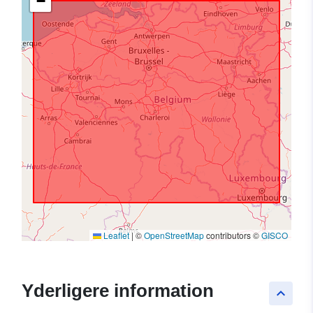
−
Leaflet
|
©
OpenStreetMap
contributors ©
GISCO
Yderligere information
keyboard_arrow_up