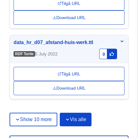
Tilgå URL
Download URL
data_hr_d07_afstand-huis-werk.ttl
5 July 2022
RDF Turtle
0
Tilgå URL
Download URL
Show 10 more
Vis alle