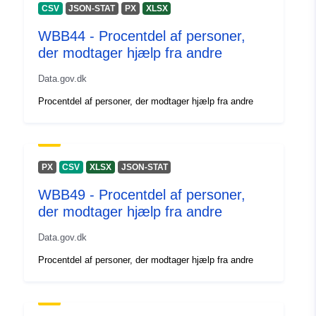
CSV
JSON-STAT
PX
XLSX
Fortegnelse over
Tilføjet til data.europa.eu:
28
WBB44 - Procentdel af personer,
kataloger:
July 2026
der modtager hjælp fra andre
Opdateret på data.europa.eu:
Data.gov.dk
29 July 2026
Procentdel af personer, der modtager hjælp fra andre
Fysiske:
Koordinater:
[ [ 2.54, 51.51 ],
[ 6.41, 51.51 ], [ 6.41, 49.49 ],
[ 2.54, 49.49 ], [ 2.54, 51.51 ]
PX
CSV
XLSX
JSON-STAT
]
WBB49 - Procentdel af personer,
Type:
Polygon
der modtager hjælp fra andre
Identifikatorer:
https://opendata.infrabel.be/explo
Data.gov.dk
huis-werk/
Procentdel af personer, der modtager hjælp fra andre
uriRef:
http://data.europa.eu/88u/dataset/h
opendata-infrabel-be-explore-data
data_hr_d07_afstand-huis-werk-