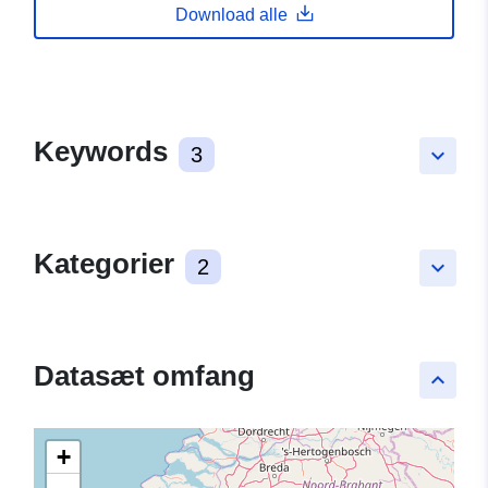
Download alle
Keywords
3
keyboard_arrow_down
Kategorier
2
keyboard_arrow_down
Datasæt omfang
keyboard_arrow_up
+