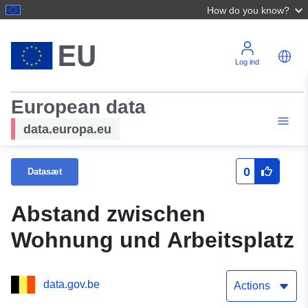
How do you know?
Log ind
European data
data.europa.eu
0
Datasæt
Abstand zwischen
Wohnung und Arbeitsplatz
data.gov.be
Actions