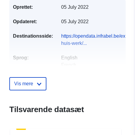
Oprettet:
05 July 2022
Opdateret:
05 July 2022
Destinationsside:
https://opendata.infrabel.be/explo
huis-werk/...
Sprog:
English
French
Dutch
Vis mere
Forlag:
Infrabel
E-mail:
mailto:opendata@infrabel.be
Tilsvarende datasæt
Kontaktpunkter:
Infrabel
E-mail:
mailto:info@infrabel.be