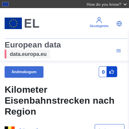
How do you know?
Sisselogimine
European data
data.europa.eu
0
Andmekogum
Kilometer
Eisenbahnstrecken nach
Region