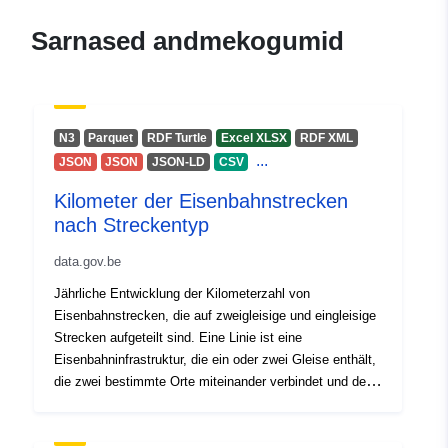
mailto:opendata@infrabel.be
Sarnased andmekogumid
Kontaktpunktid:
Infrabel
E-Mail:
mailto:info@infrabel.be
N3
Parquet
RDF Turtle
Excel XLSX
RDF XML
...
JSON
JSON
JSON-LD
CSV
Kataloogi kirje:
Lisatud andmetele.europa.eu:
28 J
2026
Kilometer der Eisenbahnstrecken
nach Streckentyp
Ajakohastatud veebisaidil Data.eu
29 July 2026
data.gov.be
Jährliche Entwicklung der Kilometerzahl von
Geograafiline
Koordinaadid:
[ [ 2.54, 51.51
Eisenbahnstrecken, die auf zweigleisige und eingleisige
ulatus:
], [ 6.41, 51.51 ], [ 6.41, 49.49
Strecken aufgeteilt sind. Eine Linie ist eine
], [ 2.54, 49.49 ], [ 2.54, 51.51
Eisenbahninfrastruktur, die ein oder zwei Gleise enthält,
] ]
die zwei bestimmte Orte miteinander verbindet und der
Tüüp:
Polygon
eine Nummer zugewiesen ist.