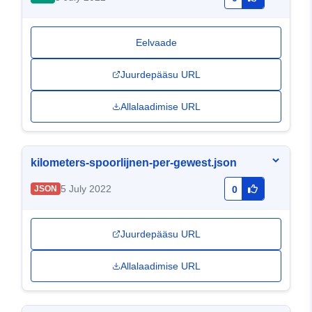
Eelvaade
Juurdepääsu URL
Allalaadimise URL
kilometers-spoorlijnen-per-gewest.json
5 July 2022
JSON
0
Juurdepääsu URL
Allalaadimise URL