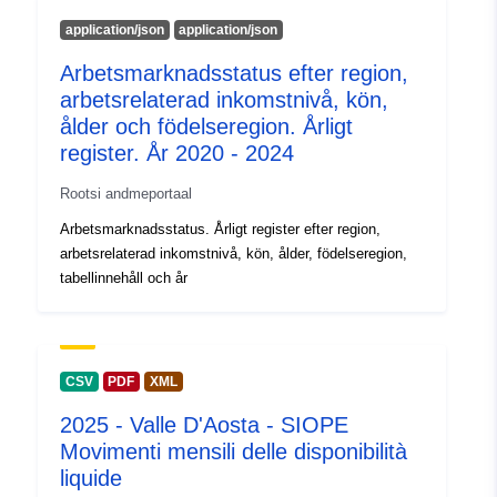
Identifikaatorid:
https://opendata.infrabel.be/explor
application/json
application/json
spoorlijnen-per-gewest/
Arbetsmarknadsstatus efter region,
uriRef:
http://data.europa.eu/88u/dataset/h
arbetsrelaterad inkomstnivå, kön,
opendata-infrabel-be-explore-data
ålder och födelseregion. Årligt
kilometers-spoorlijnen-per-gewest
register. År 2020 - 2024
Juurdepääsuõigu
public
Rootsi andmeportaal
sed:
Arbetsmarknadsstatus. Årligt register efter region,
arbetsrelaterad inkomstnivå, kön, ålder, födelseregion,
tabellinnehåll och år
CSV
PDF
XML
2025 - Valle D'Aosta - SIOPE
Movimenti mensili delle disponibilità
liquide