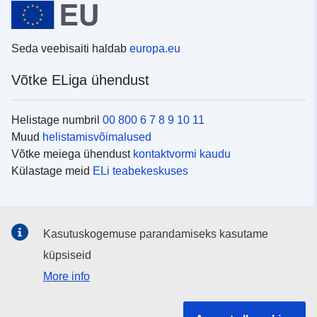
Seda veebisaiti haldab
europa.eu
Võtke ELiga ühendust
Helistage numbril
00 800 6 7 8 9 10 11
Muud
helistamisvõimalused
Võtke meiega ühendust
kontaktvormi kaudu
Külastage meid
ELi teabekeskuses
Sotsiaalmeedia
Kasutuskogemuse parandamiseks kasutame
Otsige ELi teavet
sotsiaalmeediakanalitest
küpsiseid
More info
ELi institutsioonid ja asutused