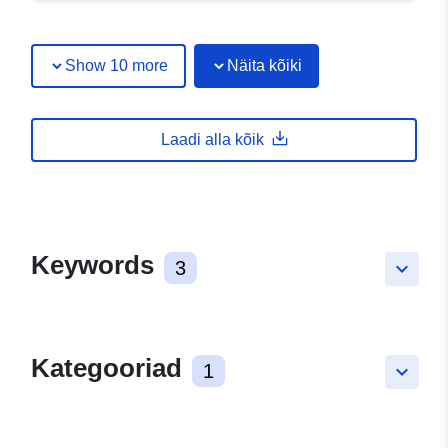
Show 10 more
Näita kõiki
Laadi alla kõik
Keywords
3
keyboard_arrow_down
Kategooriad
1
keyboard_arrow_down