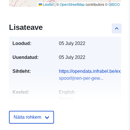
Leaflet
|
©
OpenStreetMap
contributors ©
GISCO
Lisateave
keyboard_arrow_up
Loodud:
05 July 2022
Uuendatud:
05 July 2022
Sihtleht:
https://opendata.infrabel.be/explor
spoorlijnen-per-gew...
Keeled:
English
French
Dutch
Näita rohkem
Väljaandja:
Infrabel
E-Mail: