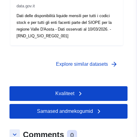
data.gov.it
Dati delle disponibilità liquide mensili per tutti i codici
stock e per tutti gli enti facenti parte del SIOPE per la
regione Valle D'Aosta - Dati osservati al 10/03/2026. -
[RND_LIQ_SIO_REG02_001]
arrow_forward
Explore similar datasets
Kvaliteet
Sarnased andmekogumid
Comments
keyboard_arrow_down
0