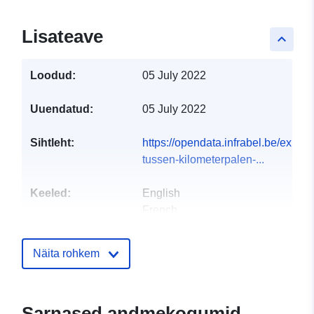
Lisateave
keyboard_arrow_up
Loodud:
05 July 2022
Uuendatud:
05 July 2022
Sihtleht:
https://opendata.infrabel.be/explore
tussen-kilometerpalen-...
Keeled:
English
French
Dutch
Näita rohkem
Väljaandja:
Infrabel
E-Mail:
mailto:opendata@infrabel.be
Sarnased andmekogumid