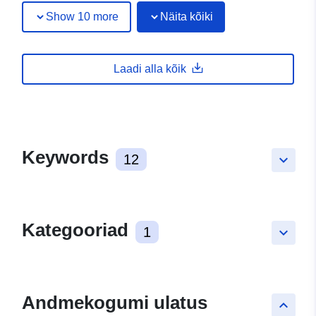
Show 10 more
Näita kõiki
Laadi alla kõik
Keywords
12
keyboard_arrow_down
Kategooriad
1
keyboard_arrow_down
Andmekogumi ulatus
keyboard_arrow_up