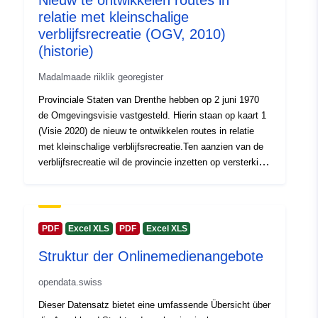
Nieuw te ontwikkelen routes in
linnavalitsuse hoonetes deklareerimise kohustus, –
relatie met kleinschalige
departemangu tasandil merituuleohuga alade piiritlemine,
uriRef:
http://data.europa.eu/88u/dataset/h
verblijfsrecreatie (OGV, 2010)
– kohustused müügi korral piirkondades, mis on
opendata-infrabel-be-explore-data
piiritletud prefektuuri dekreediga.
(historie)
relatie-tussen-kilometerpalen-en-
lijnen-
Madalmaade riiklik georegister
Provinciale Staten van Drenthe hebben op 2 juni 1970
Juurdepääsuõigu
public
de Omgevingsvisie vastgesteld. Hierin staan op kaart 1
sed:
(Visie 2020) de nieuw te ontwikkelen routes in relatie
met kleinschalige verblijfsrecreatie.Ten aanzien van de
verblijfsrecreatie wil de provincie inzetten op versterking,
uitbreiding en vernieuwing van de bestaande bedrijven in
samenhang met de omgeving, het vrijetijds landschap.
Nieuwvestiging is niet mogelijk in de EHS en robuuste
landbouwgebieden. Met uitzondering van nieuwvestiging
PDF
Excel XLS
PDF
Excel XLS
als gevolg van ver-/uitplaatsing van bestaande bedrijven
Struktur der Onlinemedienangebote
uit kwetsbare gebieden, daarvoor de provincie ruimte wil
zoeken aan de randen van natuurgebieden. Ook hiervoor
opendata.swiss
wil de provincie de systematiek van de SER-ladder
toepassen.
Dieser Datensatz bietet eine umfassende Übersicht über