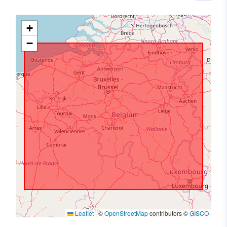
+
−
Leaflet
|
©
OpenStreetMap
contributors ©
GISCO