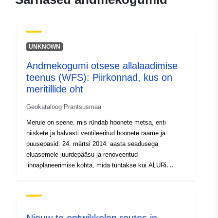
Kontaktpunktid:
Infrabel
E-Mail:
mailto:info@infrabel.be
UNKNOWN
Kataloogi kirje:
Lisatud andmetele.europa.eu:
20
Andmekogumi otsese allalaadimise
September 2023
teenus (WFS): Piirkonnad, kus on
meritillide oht
Ajakohastatud veebisaidil Data.eu
30 July 2026
Geokataloog Prantsusmaa
Merule on seene, mis ründab hoonete metsa, eriti
Geograafiline
Koordinaadid:
[ [ 2.54, 51.51
niiskete ja halvasti ventileeritud hoonete raame ja
ulatus:
], [ 6.41, 51.51 ], [ 6.41, 49.49
puusepasid. 24. märtsi 2014. aasta seadusega
], [ 2.54, 49.49 ], [ 2.54, 51.51
eluasemele juurdepääsu ja renoveeritud
] ]
linnaplaneerimise kohta, mida tuntakse kui ALURi
Tüüp:
Polygon
seadust, on kehtestatud mehhanism, mille abil võidelda
koduse teenete arendamise vastu. Need sätted
lisatakse ehitus- ja elamuseadustiku artiklitele L 133.7–L
Identifikaatorid:
https://opendata.infrabel.be/explore
133.9. Selle seadme aluseks on: – fondist saastunud
tussen-kilometerpalen-en-lijnen/