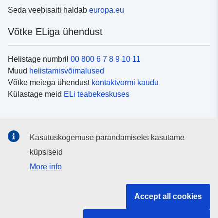
Seda veebisaiti haldab
europa.eu
Võtke ELiga ühendust
Helistage numbril
00 800 6 7 8 9 10 11
Muud
helistamisvõimalused
Võtke meiega ühendust
kontaktvormi kaudu
Külastage meid
ELi teabekeskuses
Sotsiaalmeedia
Kasutuskogemuse parandamiseks kasutame
Otsige ELi teavet
sotsiaalmeediakanalitest
küpsiseid
More info
ELi institutsioonid ja asutused
Accept all cookies
Otsige kõiki ELi institutsioone ja ameteid