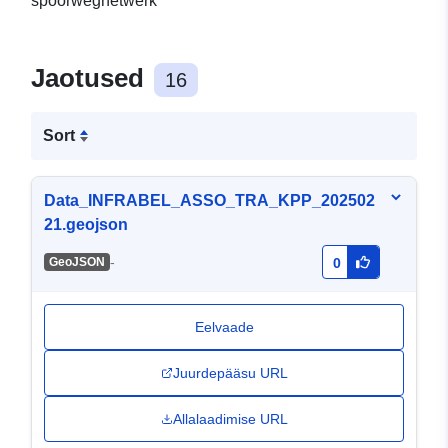
spoorwegnetwerk
Jaotused
16
Sort
Data_INFRABEL_ASSO_TRA_KPP_202502
21.geojson
-
GeoJSON
0
Eelvaade
Juurdepääsu URL
Allalaadimise URL