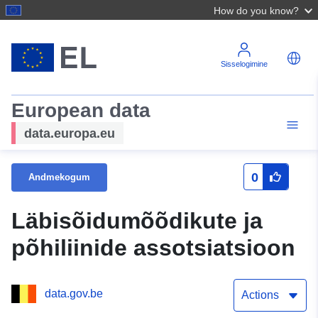
How do you know?
Sisselogimine
European data
data.europa.eu
0
Andmekogum
Läbisõidumõõdikute ja
põhiliinide assotsiatsioon
data.gov.be
Actions