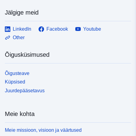
Jälgige meid
LinkedIn
Facebook
Youtube
Other
Õigusküsimused
Õigusteave
Küpsised
Juurdepääsetavus
Meie kohta
Meie missioon, visioon ja väärtused