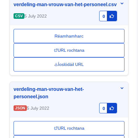
verdeling-man-vrouw-van-het-personeel.csv
5 July 2022
CSV
0
Réamhamharc
URL rochtana
Íoslódáil URL
verdeling-man-vrouw-van-het-
personeel.json
5 July 2022
JSON
0
URL rochtana