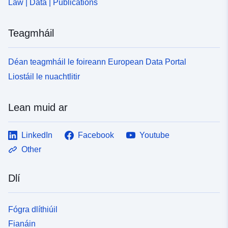
Law | Data | Publications
Teagmháil
Déan teagmháil le foireann European Data Portal
Liostáil le nuachtlitir
Lean muid ar
LinkedIn
Facebook
Youtube
Other
Dlí
Fógra dlíthiúil
Fianáin