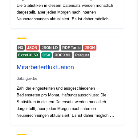
Spásúil:
Comhordanáidí:
[ [ 2.54,
Die Statistiken in diesem Datensatz werden monatlich
51.51 ], [ 6.41, 51.51 ], [ 6.41,
dargestellt, aber jeden Morgen nach internen
49.49 ], [ 2.54, 49.49 ], [ 2.54,
Neuberechnungen aktualisiert. Es ist daher möglich,
51.51 ] ]
dass die Zahlen leicht variieren, sowohl für den aktuellen
Clóscríobh:
Polygon
Zeitraum - sofern dies angegeben ist - als auch für
frühere Zeiträume.
N3
JSON
JSON-LD
RDF Turtle
JSON
Aitheantóirí:
https://opendata.infrabel.be/explor
...
Excel XLSX
CSV
RDF XML
Parquet
man-vrouw-van-het-personeel/
Mitarbeiterfluktuation
uriRef:
http://data.europa.eu/88u/dataset/h
opendata-infrabel-be-explore-data
data.gov.be
verdeling-man-vrouw-van-het-
Zahl der eingestellten und ausgeschiedenen
personeel-
Bediensteten pro Monat. Haftungsausschluss: Die
Statistiken in diesem Datensatz werden monatlich
Cearta Rochtana:
public
dargestellt, aber jeden Morgen nach internen
Neuberechnungen aktualisiert. Es ist daher möglich,
dass die Zahlen leicht variieren, sowohl für den aktuellen
Zeitraum - sofern dies angegeben ist - als auch für
frühere Zeiträume.