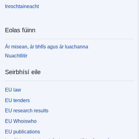
Inrochtaineacht
Eolas fúinn
Ár misean, ár bhfís agus ár luachanna
Nuachtlitir
Seirbhísí eile
EU law
EU tenders
EU research results
EU Whoiswho
EU publications