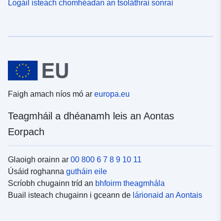
Logáil isteach chomhéadan an tsoláthraí sonraí
Faigh amach níos mó ar
europa.eu
Teagmháil a dhéanamh leis an Aontas
Eorpach
Glaoigh orainn ar
00 800 6 7 8 9 10 11
Úsáid roghanna
gutháin eile
Scríobh chugainn tríd an
bhfoirm theagmhála
Buail isteach chugainn i gceann de
lárionaid an Aontais