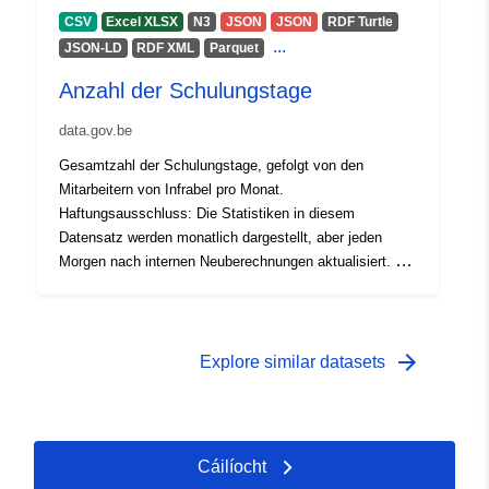
CSV
Excel XLSX
N3
JSON
JSON
RDF Turtle
...
JSON-LD
RDF XML
Parquet
Anzahl der Schulungstage
data.gov.be
Gesamtzahl der Schulungstage, gefolgt von den
Mitarbeitern von Infrabel pro Monat.
Haftungsausschluss: Die Statistiken in diesem
Datensatz werden monatlich dargestellt, aber jeden
Morgen nach internen Neuberechnungen aktualisiert. Es
ist daher möglich, dass die Zahlen leicht variieren,
sowohl für den aktuellen Zeitraum - sofern dies
angegeben ist - als auch für frühere Zeiträume.
arrow_forward
Explore similar datasets
Cáilíocht