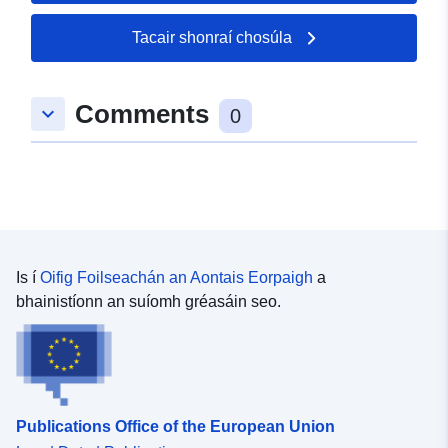
Tacair shonraí chosúla
Comments
keyboard_arrow_down
0
Is í
Oifig Foilseachán an Aontais Eorpaigh
a
bhainistíonn an suíomh gréasáin seo.
Publications Office of the European Union