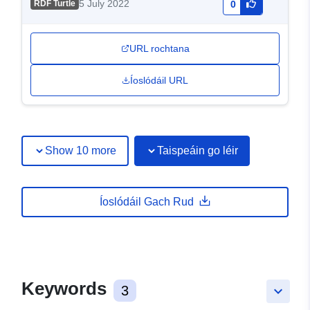
5 July 2022
RDF Turtle
0
URL rochtana
Íoslódáil URL
Show 10 more
Taispeáin go léir
Íoslódáil Gach Rud
Keywords
3
keyboard_arrow_down