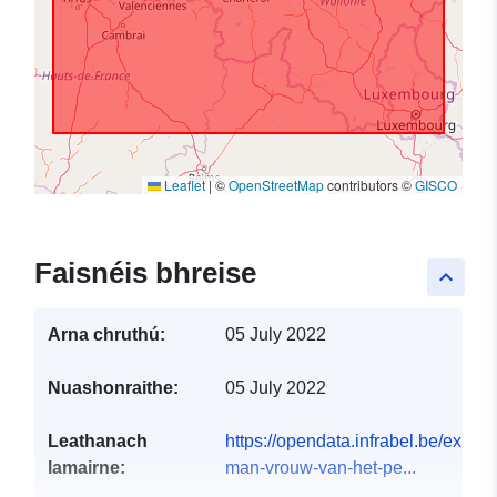
Leaflet
|
©
OpenStreetMap
contributors ©
GISCO
Faisnéis bhreise
keyboard_arrow_up
Arna chruthú:
05 July 2022
Nuashonraithe:
05 July 2022
Leathanach
https://opendata.infrabel.be/explor
lamairne:
man-vrouw-van-het-pe...