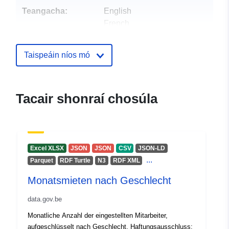
Teangacha:
English
French
Dutch
Taispeáin níos mó
Foilsitheoir:
Infrabel
Ríomhphost:
mailto:opendata@infrabel.be
Tacair shonraí chosúla
Pointí teagmhála:
Infrabel
Ríomhphost:
mailto:info@infrabel.be
Excel XLSX
JSON
JSON
CSV
JSON-LD
...
Parquet
RDF Turtle
N3
RDF XML
Taifead Catalóige:
Curtha le data.europa.eu:
28 July
2026
Monatsmieten nach Geschlecht
Nuashonraithe ar data.europa.eu:
data.gov.be
29 July 2026
Monatliche Anzahl der eingestellten Mitarbeiter,
aufgeschlüsselt nach Geschlecht. Haftungsausschluss: