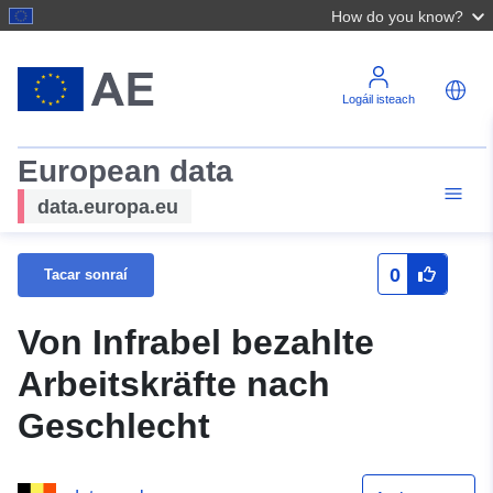
How do you know?
Logáil isteach
European data
data.europa.eu
0
Tacar sonraí
Von Infrabel bezahlte
Arbeitskräfte nach
Geschlecht