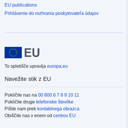
EU publications
Prihlásenie do rozhrania poskytovateľa údajov
To spletišče upravlja
europa.eu
Navežite stik z EU
Pokličite nas na
00 800 6 7 8 9 10 11
Pokličite druge
telefonske številke
Pišite nam prek
kontaktnega obrazca
Obiščite nas v enem od
centrov EU