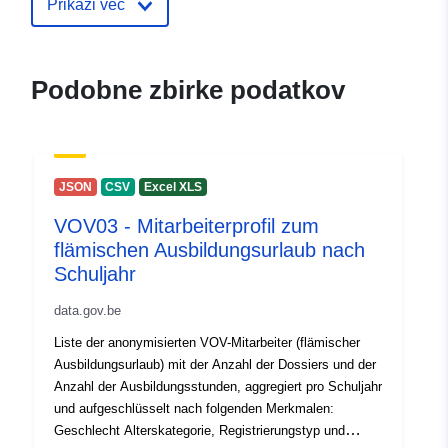
Prikaži več
Kontaktne točke:
vlaanderen.be
E-pošta:
mailto:socialeeconomie@vlaande
Podobne zbirke podatkov
Katalogski zapis:
Dodano v data.europa.eu:
06 Febr
2025
Posodobljeno na spletišču Data.e
JSON
CSV
Excel XLS
30 July 2026
VOV03 - Mitarbeiterprofil zum
flämischen Ausbildungsurlaub nach
Prostorski:
Usklajuje:
[ [ 2.54, 51.51 ], [
Schuljahr
5.92, 51.51 ], [ 5.92, 50.67 ], [
2.54, 50.67 ], [ 2.54, 51.51 ] ]
data.gov.be
Tip:
Polygon
Liste der anonymisierten VOV-Mitarbeiter (flämischer
Ausbildungsurlaub) mit der Anzahl der Dossiers und der
Identifikatorji:
https://opendata.wewis.vlaandere
Anzahl der Ausbildungsstunden, aggregiert pro Schuljahr
und aufgeschlüsselt nach folgenden Merkmalen:
uriRef:
http://data.europa.eu/88u/dataset/h
Geschlecht Alterskategorie, Registrierungstyp und