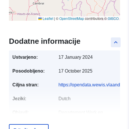
Leaflet
|
©
OpenStreetMap
contributors ©
GISCO
Dodatne informacije
keyboard_arrow_up
Ustvarjeno:
17 January 2024
Posodobljeno:
17 October 2025
Ciljna stran:
https://opendata.wewis.vlaander
Jeziki:
Dutch
Objavil:
Departement Werk en
Sociale Economie