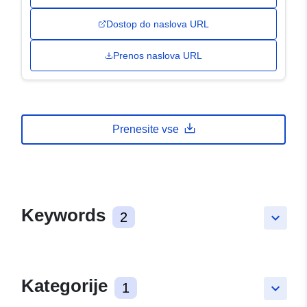
Dostop do naslova URL
Prenos naslova URL
Prenesite vse
Keywords
2
keyboard_arrow_down
Kategorije
1
keyboard_arrow_down