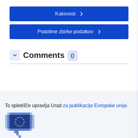
visual domains in material perception. Our analysis is
based on the results from an 11-item rating scale and a
Kakovost
ranking task.
Podobne zbirke podatkov
Comments
keyboard_arrow_down
0
To spletišče upravlja Urad
za publikacije Evropske unije.