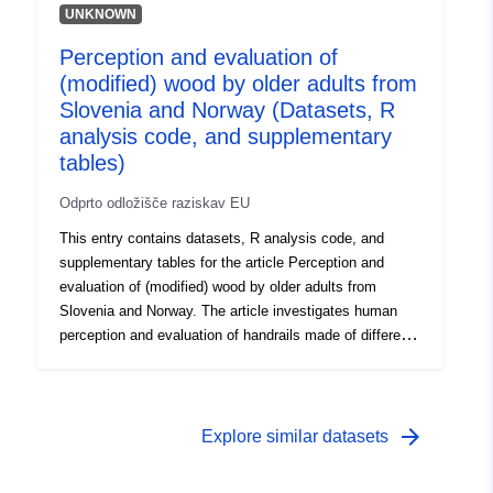
odloku z dne 2. marca 2011. V tem okviru je glavni cilj
UNKNOWN
kartiranja poplavne in poplavne ogroženosti za IRR
Perception and evaluation of
prispevati k razvoju načrtov za obvladovanje poplavne
ogroženosti s homogenizacijo in objektivizacijo znanja o
(modified) wood by older adults from
izpostavljenosti poplavam. Ta podatkovni niz se
Slovenia and Norway (Datasets, R
uporablja za izdelavo zemljevidov izpostavljenih
analysis code, and supplementary
vprašanj v ustreznem obsegu.
tables)
Odprto odložišče raziskav EU
This entry contains datasets, R analysis code, and
supplementary tables for the article Perception and
evaluation of (modified) wood by older adults from
Slovenia and Norway. The article investigates human
perception and evaluation of handrails made of different
materials. Our goal was to identify how older adults
perceive handrails made of unmodified wood, modified
wood, and steel. We examined if certain materials are
more preferred than others, which material properties
arrow_forward
Explore similar datasets
might be associated with differences in human
preference, and what are the roles of tactile and tactile-