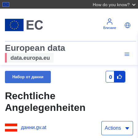
How do you know?
Влизане
European data
data.europa.eu
0
Набор от данни
Rechtliche
Angelegenheiten
данни.gv.at
Actions