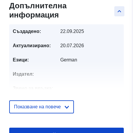
Допълнителна
keyboard_arrow_up
информация
Създадено:
22.09.2025
Актуализирано:
20.07.2026
Езици:
German
Издател:
Звено за връзка:
Каталожен
Добавено към data.europa.eu:
28
Показване на повече
запис:
July 2026
Актуализирана на data.europa.eu
29 July 2026