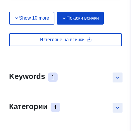
Show 10 more
Покажи всички
Изтегляне на всички
Keywords
1
keyboard_arrow_down
Категории
1
keyboard_arrow_down