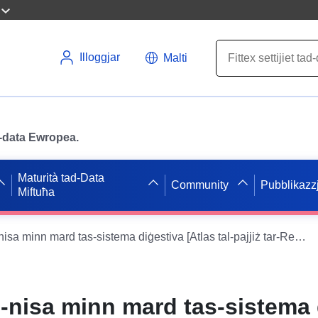
Illoggjar
Malti
ad-data Ewropea.
Maturità tad-Data
Community
Pubblikazzj
Miftuħa
Il-mortalità tan-nisa minn mard tas-sistema diġestiva [Atlas tal-pajjiż tar-Repubblika Slovakka]
an-nisa minn mard tas-sistema