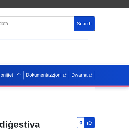
Search
onijiet
Dokumentazzjoni
Dwarna
 diġestiva
0