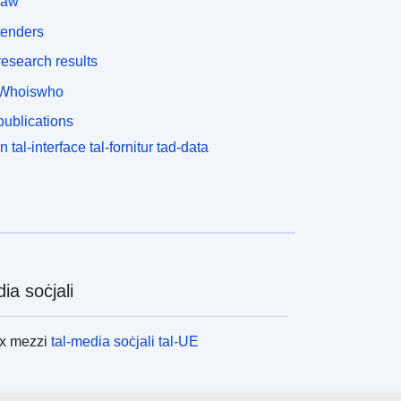
law
tenders
esearch results
Whoiswho
ublications
n tal-interface tal-fornitur tad-data
ia soċjali
ex mezzi
tal-media soċjali tal-UE