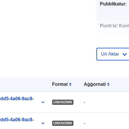
Pubblikatur:
Punti ta' Kunt
Uri Aktar
Reġistru tal-
Katalgu:
Format
Aġġornati
9dd5-4a06-9ac8-
Identifikaturi:
-
UNKNOWN
9dd5-4a06-9ac8-
-
UNKNOWN
uriRef: