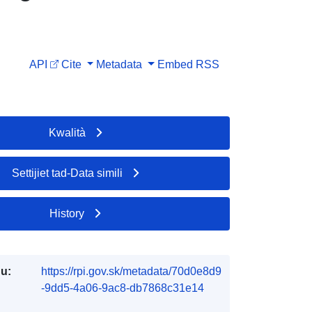
API
Cite
Metadata
Embed
RSS
Kwalità
Settijiet tad-Data simili
History
du:
https://rpi.gov.sk/metadata/70d0e8d9
-9dd5-4a06-9ac8-db7868c31e14