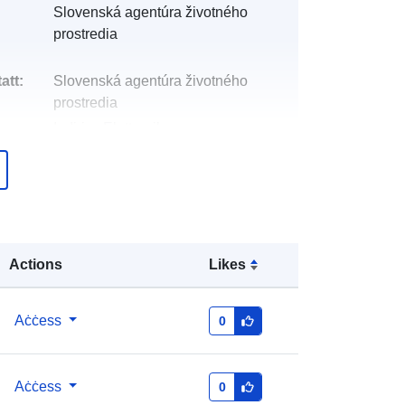
Slovenská agentúra životného
prostredia
att:
Slovenská agentúra životného
prostredia
Indirizz Elettroniku:
mailto:data@sazp.sk
Miżjud ma’ data.europa.eu:
28 June
2026
Aġġornat fuq data.europa.eu:
13
Actions
Likes
July 2026
https://rpi.gov.sk/api/opendata/70d0e
Aċċess
0
8d9-9dd5-4a06-9ac8-
db7868c31e14.json
Aċċess
0
http://data.europa.eu/88u/dataset/htt