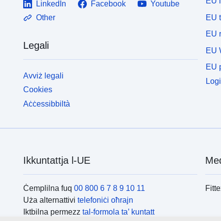
EU 
LinkedIn
Facebook
Youtube
EU 
Other
EU r
Legali
EU 
EU p
Avviż legali
Logi
Cookies
Aċċessibbiltà
Ikkuntattja l-UE
Med
Ċemplilna fuq
00 800 6 7 8 9 10 11
Fitt
Uża alternattivi
telefoniċi oħrajn
Iktbilna permezz
tal-formola ta’ kuntatt