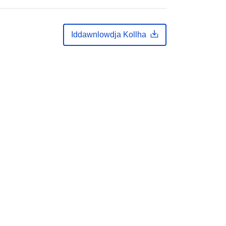
ps-rpi-gov-sk-api-opendata-
70d0e8d9-9dd5-4a06-9ac8-
db7868c31e14-json
Iddawnlowdja Kollha
d-
unknown