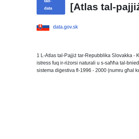
tad-
[Atlas tal-paj
data
data.gov.sk
1 L-Atlas tal-Pajjiż tar-Repubblika Slovakka - K
istress fuq ir-riżorsi naturali u s-saħħa tal-bnie
sistema diġestiva fl-1996 - 2000 (numru għal ku