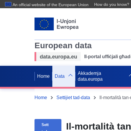
How do you know?
An official website of the European Union
European data
data.europa.eu
Il-portal uffiċjali għ
Akkademja
Home
Data
data.europa
Home
Settijiet tad-data
Il-mortalità t
Sett