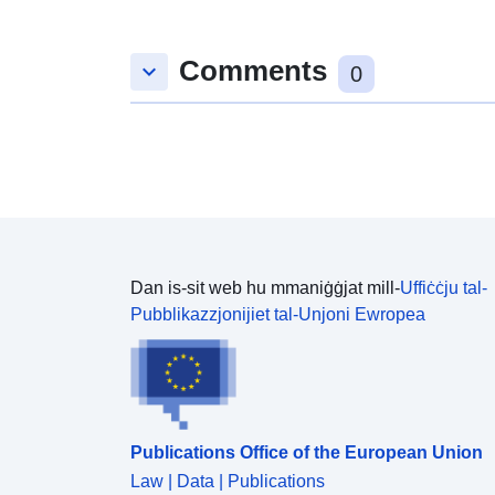
Comments
keyboard_arrow_down
0
Dan is-sit web hu mmaniġġjat mill-
Uffiċċju tal-
Pubblikazzjonijiet tal-Unjoni Ewropea
Publications Office of the European Union
Law | Data | Publications