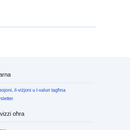
arna
ssjoni, il-viżjoni u l-valuri tagħna
letter
vizzi oħra