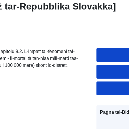
jiż tar-Repubblika Slovakka]
apitolu 9.2. L-impatt tal-fenomeni tal-
dem - il-mortalità tan-nisa mill-mard tas-
ll 100 000 mara) skont id-distrett.
Paġna tal-Bi