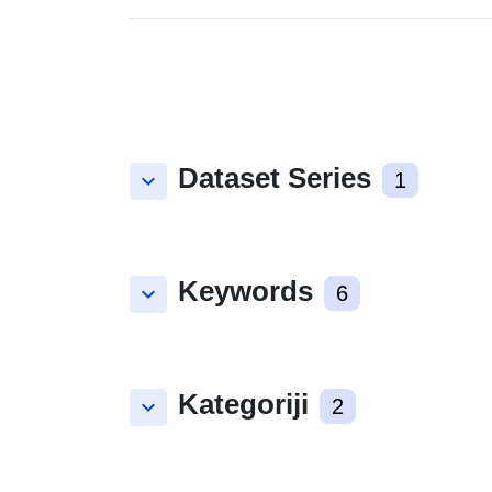
Dataset Series
keyboard_arrow_down
1
Keywords
keyboard_arrow_down
6
Kategoriji
keyboard_arrow_down
2