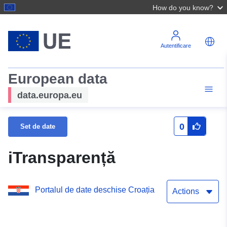
How do you know?
Autentificare
European data
data.europa.eu
0
Set de date
iTransparență
Portalul de date deschise Croația
Actions