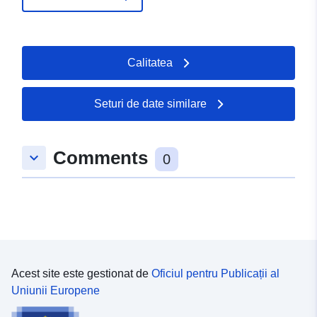
Calitatea
Seturi de date similare
Comments
keyboard_arrow_down
0
Acest site este gestionat de
Oficiul pentru Publicații al
Uniunii Europene