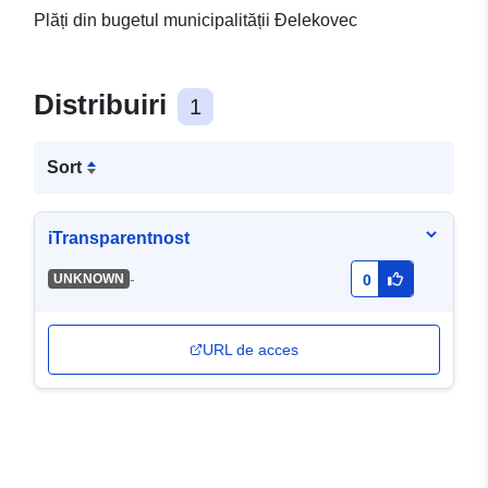
Plăți din bugetul municipalității Đelekovec
Distribuiri
1
Sort
iTransparentnost
-
UNKNOWN
0
URL de acces