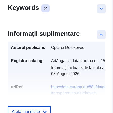
Keywords
2
keyboard_arrow_down
Informații suplimentare
keyboard_arrow_up
Autorul publicării:
Općina Đelekovec
Registru catalog:
Adăugat la data.europa.eu:
15 Apr
Informații actualizate la data a.eur
08 August 2026
uriRef:
http://data.europa.eu/88u/dataset/h
transparentno-delekovec-
otvorenaopcina-hr-hr-isplate-sc-isp
Arată mai multe