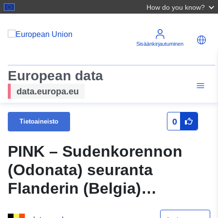
How do you know?
Sisäänkirjautuminen
European data
data.europa.eu
0
Tietoaineisto
PINK – Sudenkorennon
(Odonata) seuranta
Flanderin (Belgia)
rannikkoalueiden pysyvää