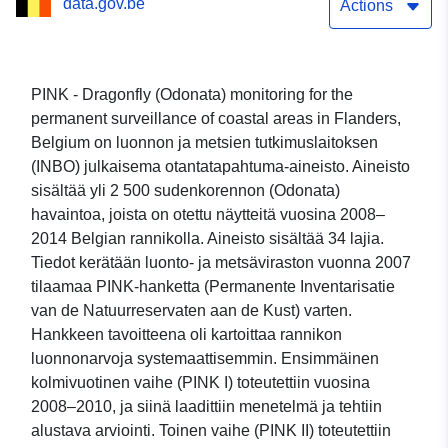
data.gov.be
seurantaa varten
Actions
PINK - Dragonfly (Odonata) monitoring for the
permanent surveillance of coastal areas in Flanders,
Belgium on luonnon ja metsien tutkimuslaitoksen
(INBO) julkaisema otantatapahtuma-aineisto. Aineisto
sisältää yli 2 500 sudenkorennon (Odonata)
havaintoa, joista on otettu näytteitä vuosina 2008–
2014 Belgian rannikolla. Aineisto sisältää 34 lajia.
Tiedot kerätään luonto- ja metsäviraston vuonna 2007
tilaamaa PINK-hanketta (Permanente Inventarisatie
van de Natuurreservaten aan de Kust) varten.
Hankkeen tavoitteena oli kartoittaa rannikon
luonnonarvoja systemaattisemmin. Ensimmäinen
kolmivuotinen vaihe (PINK I) toteutettiin vuosina
2008–2010, ja siinä laadittiin menetelmä ja tehtiin
alustava arviointi. Toinen vaihe (PINK II) toteutettiin