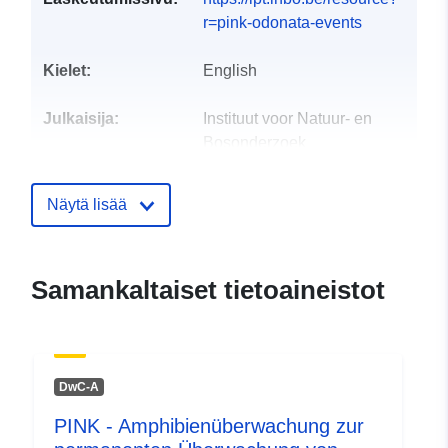
r=pink-odonata-events
Kielet:
English
Julkaisija:
Instituut voor Natuur- en
Bosonderzoek
S-posti:
mailto:info@inbo.be
Näytä lisää
Yhteyspisteet:
Sam Provoost
S-posti:
mailto:sam.provoost@inbo.be
Samankaltaiset tietoaineistot
Luetteloluetteloa
Lisätty dataan.europa.eu:
27
koskeva rekisteri:
April 2022
Päivitetty data.europa.eu:
30
DwC-A
July 2026
PINK - Amphibienüberwachung zur