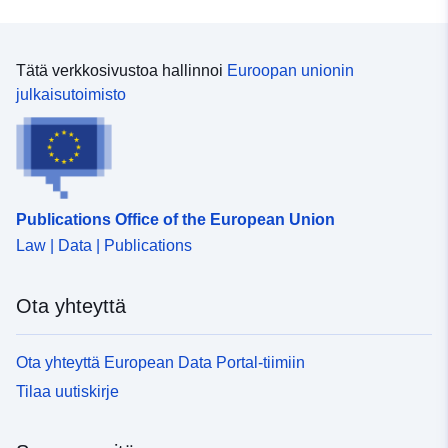
correspond à l'ensemble de communes concernées du
Sie nicht, uns über die in den Metadaten angegebenen
périmètre de prescription lorsqu'il est à l'état prescrit ; et
Kontaktinformationen zu kontaktieren.
l'enveloppe des zones réglementées lorsqu'il est à l'état
approuvé. Cette table géographique permet de
Tätä verkkosivustoa hallinnoi
Euroopan unionin
cartographier les PPRN existant sur le département.
julkaisutoimisto
Chaque document de PPRN existant dans cette table
géographique est lié à l'aide de son code GASPAR de
format « ddd[PREF|DDT|DDTM|DREAL]AAAANNNN »
(AAAA et NNNN correspondent à l’année de référence et
au numéro d’ordre de la procédure PPRN associée dans
Publications Office of the European Union
GASPAR) : 1. à sa procédure administrative
Law | Data | Publications
d'élaboration (ou de révision) gérée dans l'application
GASPAR, d'une part, 2. à sa série des données
géographiques constituantes décrite par la fiche de
Ota yhteyttä
métadonnées N_PPRN_AAAANNNN, d'autre part.
Ota yhteyttä European Data Portal-tiimiin
Tilaa uutiskirje