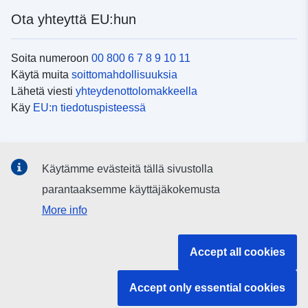
Ota yhteyttä EU:hun
Soita numeroon
00 800 6 7 8 9 10 11
Käytä muita
soittomahdollisuuksia
Lähetä viesti
yhteydenottolomakkeella
Käy
EU:n tiedotuspisteessä
Sosiaalinen media
Käytämme evästeitä tällä sivustolla
EU
sosiaalisessa mediassa
parantaaksemme käyttäjäkokemusta
More info
EU:n toimielimet ja muut elimet
Accept all cookies
Haku EU:n toimielimistä ja elimistä
Accept only essential cookies