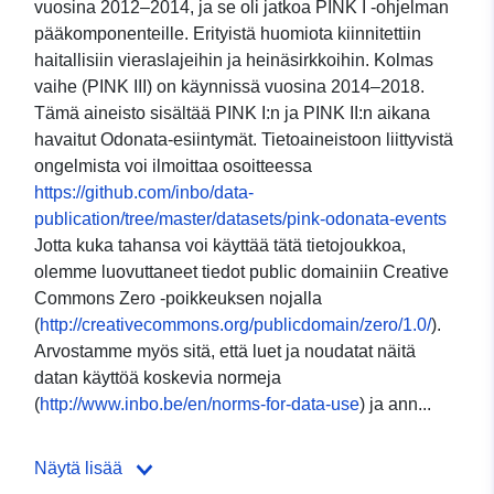
vuosina 2012–2014, ja se oli jatkoa PINK I -ohjelman
pääkomponenteille. Erityistä huomiota kiinnitettiin
haitallisiin vieraslajeihin ja heinäsirkkoihin. Kolmas
vaihe (PINK III) on käynnissä vuosina 2014–2018.
Tämä aineisto sisältää PINK I:n ja PINK II:n aikana
havaitut Odonata-esiintymät. Tietoaineistoon liittyvistä
ongelmista voi ilmoittaa osoitteessa
https://github.com/inbo/data-
publication/tree/master/datasets/pink-odonata-events
Jotta kuka tahansa voi käyttää tätä tietojoukkoa,
olemme luovuttaneet tiedot public domainiin Creative
Commons Zero -poikkeuksen nojalla
(
http://creativecommons.org/publicdomain/zero/1.0/
).
Arvostamme myös sitä, että luet ja noudatat näitä
datan käyttöä koskevia normeja
(
http://www.inbo.be/en/norms-for-data-use
) ja ann...
Näytä lisää