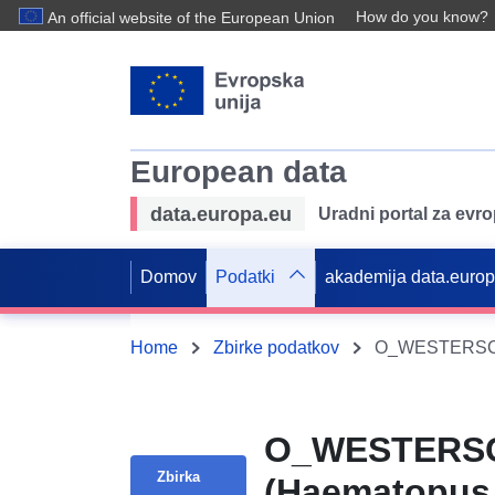
How do you know?
An official website of the European Union
European data
data.europa.eu
Uradni portal za evr
Domov
Podatki
akademija data.euro
Home
Zbirke podatkov
O_WESTERSCHE
Zbirka
(Haematopus 