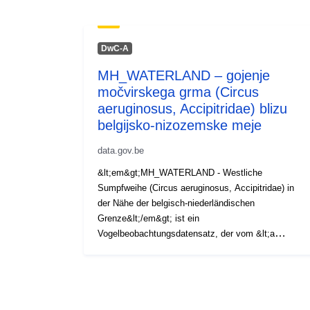
DwC-A
MH_WATERLAND – gojenje
močvirskega grma (Circus
aeruginosus, Accipitridae) blizu
belgijsko-nizozemske meje
data.gov.be
&lt;em&gt;MH_WATERLAND - Westliche
Sumpfweihe (Circus aeruginosus, Accipitridae) in
der Nähe der belgisch-niederländischen
Grenze&lt;/em&gt; ist ein
Vogelbeobachtungsdatensatz, der vom &lt;a
href="https://www.inbo.be/en"&gt;Raziskovalni
inštitut za naravo in gozdove (INBO)&lt;/a&gt;
veröffentlicht wurde. Es enthält
Tierverfolgungsdaten, die vom LifeWatch GPS-
Tracking-Netzwerk für große Vögel (&lt;a