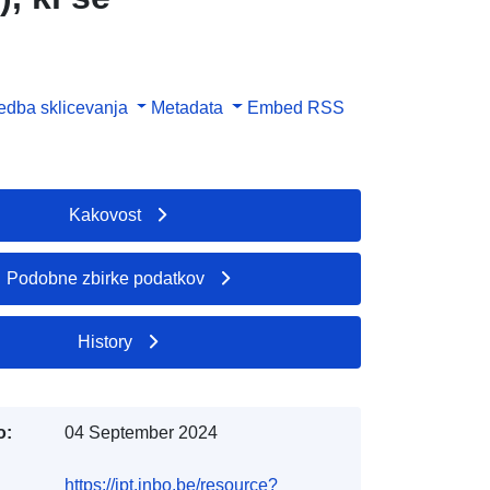
dba sklicevanja
Metadata
Embed
RSS
Kakovost
Podobne zbirke podatkov
History
o:
04 September 2024
https://ipt.inbo.be/resource?