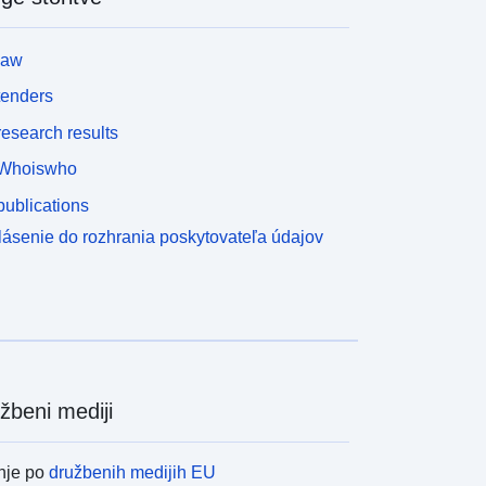
ref="https://doi.org/10.3897/zookeys.947.52570"&g
;https://doi.org/10.3897/zookeys.947.52570&lt;/a&g
law
;). Ta nabor podatkov je bil zbran z uporabo
nfrastrukture, ki jo je zagotovil INBO, financirala pa
tenders
a je Raziskovalna fundacija - Flandrija (FWO) v
esearch results
kviru belgijskega prispevka za LifeWatch. Podatki
o bili registrirani v Darwin Core z uporabo &lt;a
Whoiswho
ref="https://inbo.github.io/movepub/"&gt;movepub
ublications
lt;/a&gt; R paket in se zmanjša na prvi položaj
PS na uro. Prvotni podatki so na voljo v Spanoghe
lásenie do rozhrania poskytovateľa údajov
t al. (2023, &lt;a
ref="https://doi.org/10.5281/zenodo.10054153"&gt;
ttps://doi.org/10.5281/zenodo.10054153&lt;/a&gt;),
epozit študije banke Movebank &lt;a
ref="https://www.movebank.org/cms/webapp?gwt
fragment=page=studies,path=study938783961"&gt
938783961&lt;/a&gt;.
žbeni mediji
nje po
družbenih medijih EU