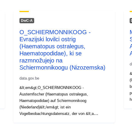
DwC-A
O_SCHIERMONNIKOOG -
Evrazijski lovilci ostrig
(Haematopus ostralegus,
Haematopodidae), ki se
razmnožujejo na
d
Schiermonnikoogu (Nizozemska)
&
data.gov.be
(
b
&lt;em&gt;O_SCHIERMONNIKOOG -
p
Austernfischer (Haematopus ostralegus,
h
Haematopodidae) auf Schiermonnikoog
i
(Niederland)&lt;/em&gt; ist ein
V
Vogelbeobachtungsdatensatz, der von &lt;a
m
href="http://www.sovon.nl"&gt;Sovon&lt;/a&gt;, the
(
&lt;a href="https://ibed.uva.nl"&gt;Univerza v
n