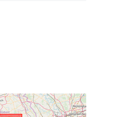
51.51 ], [ 5.92, 50.67 ], [ 2.54, 50.67 ],
[ 2.54, 51.51 ] ]
Tip:
Polygon
:
https://www.gbif.org/dataset/20bbd3
6e-d1a1-4169-8663-59feaa2641c0
http://data.europa.eu/88u/dataset/htt
ps-www-gbif-org-dataset-20bbd36e-
d1a1-4169-8663-59feaa2641c0
public