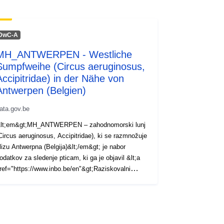
DwC-A
MH_ANTWERPEN - Westliche
Sumpfweihe (Circus aeruginosus,
Accipitridae) in der Nähe von
Antwerpen (Belgien)
ata.gov.be
lt;em&gt;MH_ANTWERPEN – zahodnomorski lunj
Circus aeruginosus, Accipitridae), ki se razmnožuje
lizu Antwerpna (Belgija)&lt;/em&gt; je nabor
odatkov za sledenje pticam, ki ga je objavil &lt;a
ref="https://www.inbo.be/en"&gt;Raziskovalni
nštitut za naravo in gozdove (INBO)&lt;/a&gt;.
sebuje podatke o sledenju živalim, ki jih je zbrala
reža za sledenje GPS LifeWatch za velike ptice
&lt;a href="http://lifewatch.be/en/gps-tracking-
etwork-large-birds"&gt;http://lifewatch.be/en/gps-