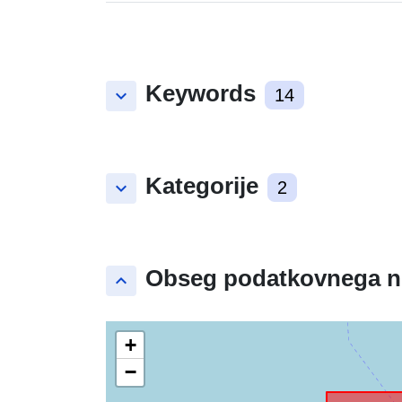
breeding in East Flanders (Belgium)
Keywords
keyboard_arrow_down
14
Kategorije
keyboard_arrow_down
2
Obseg podatkovnega n
keyboard_arrow_up
+
−