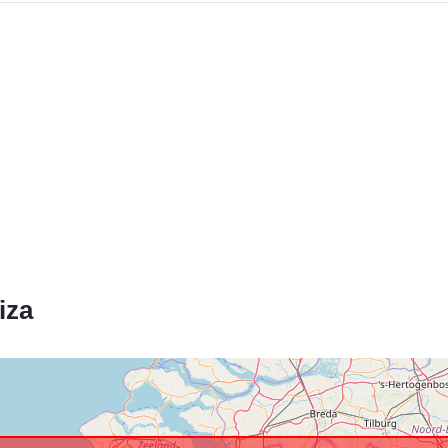
Identifikatorji
uriRef:
Pravice za
dostop:
iza