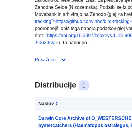
zahodno od reke Šelde, zlasti za preučevanje n
Zahodne Šelde (Nizozemska). Podatki se iz p
Movebank in arhivirajo na Zenodo (glej <a hre
tracking">https://github.com/inbo/bird-tracking
podrobnejši opis tega nabora podatkov glej van
href="
https://doi.org/10.3897/zookeys.1123.90
.90623</a
>). Ta nabor po...
Prikaži več
Distribucije
1
Naslov
Darwin Core Archive of O_WESTERSCHEL
oystercatchers (Haematopus ostralegus,