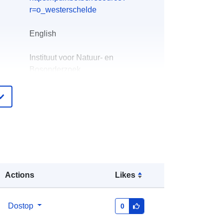
r=o_westerschelde
English
Instituut voor Natuur- en
Bosonderzoek
E-pošta:
mailto:info@inbo.be
čke:
Peter Desmet
E-pošta:
mailto:peter.desmet@inbo.be
pis:
Dodano v data.europa.eu:
30 June 2022
Actions
Posodobljeno na spletišču Data.europa.eu:
Likes
30 July 2026
Dostop
0
Usklajuje:
[ [ 2.54, 51.51 ], [ 5.92,