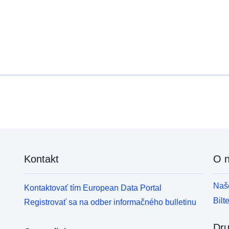
Amsterdamu&lt;/a&gt; veröffentlicht wurde; und das
t
&lt;a
š
href="https://www.inbo.be/en"&gt;Forschungsinstitut
&
für Natur und Wald (INBO)&lt;/a&gt;. Es enthält
u
Tierverfolgungsdaten, die während &lt;a
A
href="https://chirpscholekster.nl"&gt;CHIRP&lt;/a&g
b
t; gesammelt wurden. (Cumulative Human Impact
j
on biRd Populations) für die Studie
o
&lt;strong&gt;O_SCHIERMONNIKOOG&lt;/strong&
a
gt; Verwendung von Trackern, die vom Bird
(
Tracking System der Universität Amsterdam
n
entwickelt wurden (UvA-BiTS, &lt;a
A
href="http://www.uva-bits.nl"&gt;http://www.uva-
r
bits.nl&lt;/a&gt;). Die Studie vojna von 2008 bis
Kontakt
O 
i
2014 v Betriebu. Insgesamt 43 Individual von
M
eurosischen Austernfängern
h
(&lt;em&gt;Haematopus ostralegus&lt;/em&gt;)
Naše
Kontaktovať tím European Data Portal
t
wurden auf den Salzwiesen der Insel
Bilt
Registrovať sa na odber informačného bulletinu
t
Schiermonnikooog (Niederland) als Brutvogel
Z
markiert, hauptsächlich um ihre Raumnutzung
M
Dru
sowohl während der Brutzeit als auch während der