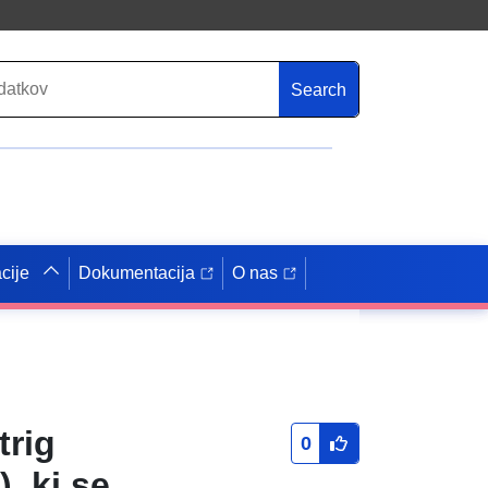
Search
cije
Dokumentacija
O nas
trig
0
, ki se