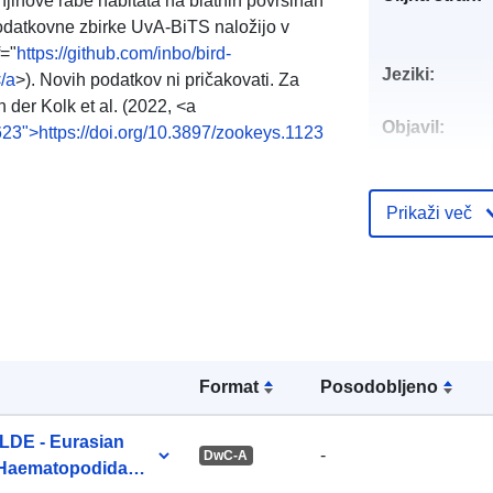
jihove rabe habitata na blatnih površinah
odatkovne zbirke UvA-BiTS naložijo v
f="
https://github.com/inbo/bird-
Jeziki:
</a
>). Novih podatkov ni pričakovati. Za
 der Kolk et al. (2022, <a
Objavil:
623">https://doi.org/10.3897/zookeys.1123
Prikaži več
Kontaktne to
Katalogski za
Format
Posodobljeno
DE - Eurasian
-
DwC-A
 Haematopodidae)
Prostorski: