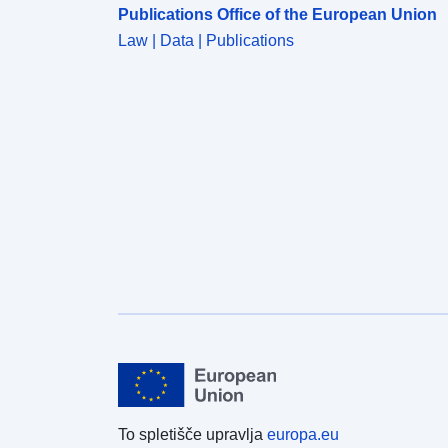
tracking"&gt;https://github.com/inbo/bird-
Publications Office of the European Union
tracking&lt;/a&gt;). Es werden keine neuen Daten
Law | Data | Publications
erwartet. Siehe Milotic et al. (2020, &lt;a
href="https://doi.org/10.3897/zookeys.947.52570"&g
t;https://doi.org/10.3897/zookeys.947.52570&lt;/a&g
t;) für eine detailsliertere Beschreibung dieses
Datensatzes. Dieser Datensatz wurde mithilfe der
von INBO bereitgestellten und von der
Forschungsstiftung Flandern (FWO) im Rahmen des
belgischen Beitrags zu LifeWatch finanzierten
Infrastruktur erhoben.
&lt;span&gt;&lt;/span&gt;Daten wurden mit Hilfe
von &lt;a
href="https://inbo.github.io/movepub/"&gt;movepub
&lt;/a&gt; auf Darwin Core standardisiert R-Paket
und werden auf die erste GPS-Position pro Stunde
abgetastet. Die Originaldaten sind verfügbar in
Anselin et al. (2023, &lt;a
href="https://doi.org/10.5281/zenodo.10053583"&gt;
https://doi.org/10.5281/zenodo.10053583&lt;/a&gt;),
To spletišče upravlja
europa.eu