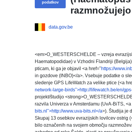
podatkov
razmnožujejo 
data.gov.be
<em>O_WESTERSCHELDE – vzreja evrazijskih
Haematopodidae) v Vzhodni Flandriji (Belgija
pticam, ki ga je objavil <a href="
https://www.in
in gozdove (INBO)</a>. Vsebuje podatke o slede
sledenje GPS LifeWatch za velike ptice (<a hre
network-large-birds">http://lifewatch.be/en/gps
projekt/študijo <strong>O_WESTERSCHELDE</st
razvila Univerza v Amsterdamu (UvA-BiTS, <a 
bits.nl">http://www.uva-bits.nl</a
>). Študija je
Skupaj 13 osebkov evrazijskih lovilcev ostri
bilo označenih na svojem območju razmnoževanj