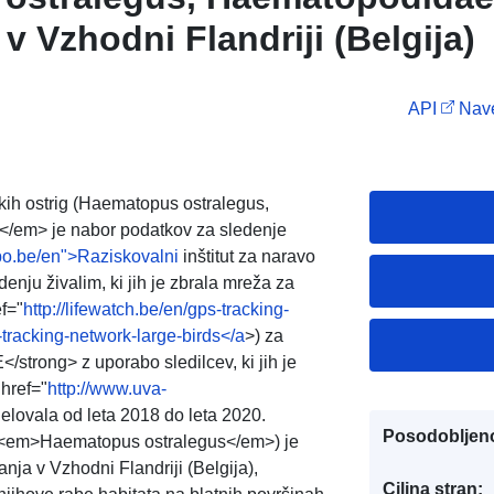
v Vzhodni Flandriji (Belgija)
API
Nave
 ostrig (Haematopus ostralegus,
)</em> je nabor podatkov za sledenje
bo.be/en">Raziskovalni
inštitut za naravo
nju živalim, ki jih je zbrala mreža za
f="
http://lifewatch.be/en/gps-tracking-
-tracking-network-large-birds</a
>) za
rong> z uporabo sledilcev, ki jih je
href="
http://www.uva-
 delovala od leta 2018 do leta 2020.
Posodobljen
g (<em>Haematopus ostralegus</em>) je
a v Vzhodni Flandriji (Belgija),
Ciljna stran: