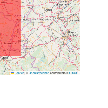
Leaflet
|
©
OpenStreetMap
contributors ©
GISCO