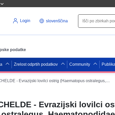
Login
slovenščina
opske podatke
pa
Zrelost odprtih podatkov
Community
Publika
O_WESTERSCHELDE - Evrazijski lovilci ostrig (Haematopus ostralegus, Haematopodidae), ki se razmnožujejo v Vzhodni Flandriji (Belgija)
LDE - Evrazijski lovilci os
ostralegus, Haematopodidae)