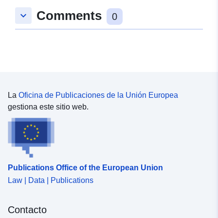
(ingediend bij de ACS-landen).
Comments
keyboard_arrow_down
0
La
Oficina de Publicaciones de la Unión Europea
gestiona este sitio web.
Publications Office of the European Union
Law | Data | Publications
Contacto