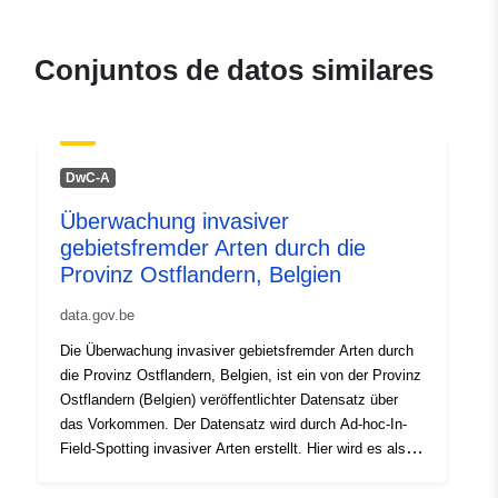
vlaanderen.be
Conjuntos de datos similares
Registro del
Añadido a data.europa.eu:
28
catálogo:
July 2026
Actualizado en data.europa.eu:
29 July 2026
DwC-A
Überwachung invasiver
Espacial:
Coordenadas:
[ [ 3.33, 51.35
gebietsfremder Arten durch die
], [ 4.36, 51.35 ], [ 4.36, 50.72
Provinz Ostflandern, Belgien
], [ 3.33, 50.72 ], [ 3.33, 51.35
] ]
data.gov.be
Tipo:
Polygon
Die Überwachung invasiver gebietsfremder Arten durch
die Provinz Ostflandern, Belgien, ist ein von der Provinz
Identificadores:
https://www.gbif.org/dataset/4ba6
Ostflandern (Belgien) veröffentlichter Datensatz über
bf1c-4631-a6d5-4f2d29d22e40
das Vorkommen. Der Datensatz wird durch Ad-hoc-In-
Field-Spotting invasiver Arten erstellt. Hier wird es als
uriRef:
http://data.europa.eu/88u/dataset/h
standardisiertes Darwin Core Archive veröffentlicht und
www-gbif-org-dataset-4ba6a4ac-b
enthält für jeden Ereignisdatensatz eine Ereignis-ID, ein