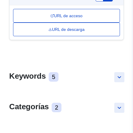
URL de acceso
URL de descarga
Keywords
5
keyboard_arrow_down
Categorías
2
keyboard_arrow_down