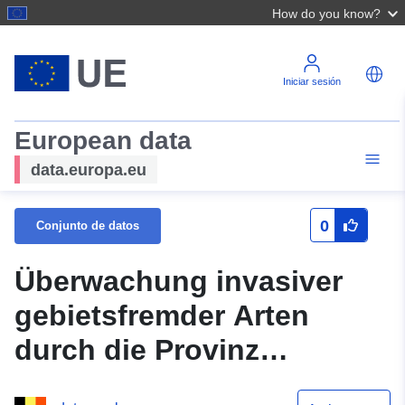
How do you know?
Iniciar sesión
European data
data.europa.eu
0
Conjunto de datos
Überwachung invasiver
gebietsfremder Arten
durch die Provinz
Ostflandern, Belgien