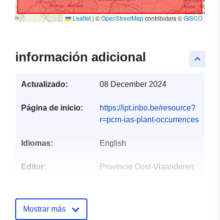
Leaflet
|
©
OpenStreetMap
contributors ©
GISCO
información adicional
keyboard_arrow_up
Actualizado:
08 December 2024
Página de inicio:
https://ipt.inbo.be/resource?
r=pcm-ias-plant-occurrences
Idiomas:
English
Editor:
Provincie Oost-Vlaanderen
Puntos de
Filip Mahieu
contacto:
Dirección de correo electrónico:
Mostrar más
mailto:filip.mahieu@oost-