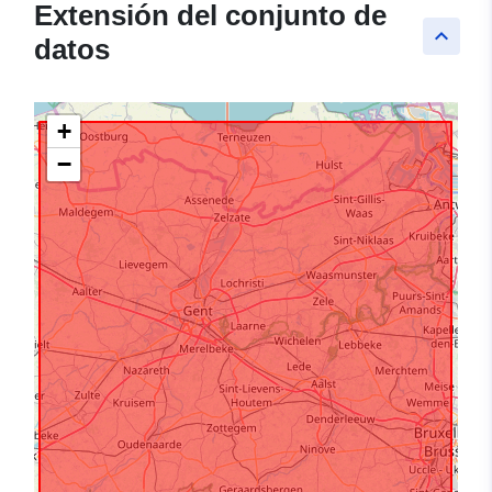
Extensión del conjunto de
keyboard_arrow_up
datos
+
−