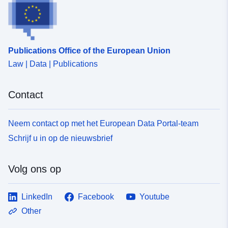
citatienormen en / of neem ons in overweging voor co-
auteurschap. We zijn altijd geïnteresseerd om meer
informatie te verstrekken en beschikbaar voor hulp bij
het analyseren van de gegevens voor uw project, dus
neem contact met ons op via de contactgegevens in de
Publications Office of the European Union
metadata of via pepijn@spinicornis.be.
Law | Data | Publications
Contact
Neem contact op met het European Data Portal-team
Schrijf u in op de nieuwsbrief
Volg ons op
LinkedIn
Facebook
Youtube
Other