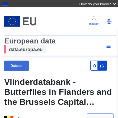
How do you know?
Inloggen
European data
data.europa.eu
0
Dataset
Vlinderdatabank -
Butterflies in Flanders and
the Brussels Capital
Region, Belgium