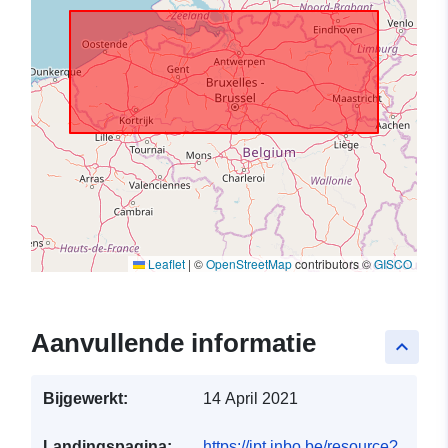
Leaflet
|
©
OpenStreetMap
contributors ©
GISCO
Aanvullende informatie
keyboard_arrow_up
Bijgewerkt:
14 April 2021
Landingspagina:
https://ipt.inbo.be/resource?