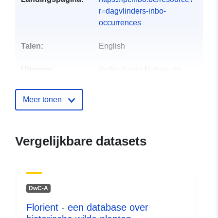
r=dagvlinders-inbo-
occurrences
Talen:
English
Uitgever:
Instituut voor Natuur- en
Bosonderzoek
E-mail:
mailto:info@inbo.be
Meer tonen
Contactpunt:
Dirk Maes
E-mail:
Vergelijkbare datasets
mailto:dirk.maes@inbo.be
Catalogusregister
Toegevoegd aan data.europa.eu:
:
04 January 2022
DwC-A
Bijgewerkt op data.europa.eu:
30
Florient - een database over
July 2026