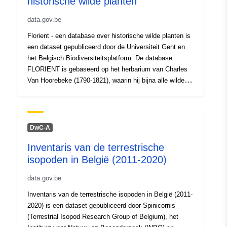
historische wilde planten
Ruimtelijk:
Coördinaten:
[ [ 2.54, 51.51
data.gov.be
], [ 5.92, 51.51 ], [ 5.92, 50.67
Florient - een database over historische wilde planten is
], [ 2.54, 50.67 ], [ 2.54, 51.51
een dataset gepubliceerd door de Universiteit Gent en
] ]
het Belgisch Biodiversiteitsplatform. De database
Soort:
Polygon
FLORIENT is gebaseerd op het herbarium van Charles
Van Hoorebeke (1790-1821), waarin hij bijna alle wilde
planten vastlegde die zich in de provincie Oost-
Identificatoren:
https://www.gbif.org/dataset/7888f
Vlaanderen voordeden. Een prospectus van zijn
f59e-4534-8478-3a10a3bfee45
geplande publicatie hierover, de "Flore de la Flandre
Orientale", verscheen in 1821. Datzelfde jaar overleed
DwC-A
uriRef:
http://data.europa.eu/88u/dataset/h
hij. Hierdoor is zijn werk nooit in druk verschenen en
www-gbif-org-dataset-7888f666-f5
Inventaris van de terrestrische
waren de gegevens niet beschikbaar. Frans Roucel
4534-8478-3a10a3bfee45
isopoden in België (2011-2020)
(1765-1831), een tijdgenoot uit Aalst, richtte zich in zijn
gepubliceerde flora's (van 1792 en 1803) op zeldzame
Toegangsrechten
public
data.gov.be
wilde planten en hun gebruik, en ging dieper in op de
:
groeiomstandigheden van de soort. De combinatie van
Inventaris van de terrestrische isopoden in België (2011-
informatie uit beide werken geeft een uitzonderlijk
2020) is een dataset gepubliceerd door Spinicornis
compleet en gedetailleerd beeld van de flora van Oost-
(Terrestrial Isopod Research Group of Belgium), het
Vlaanderen rond het begin van de 19e eeuw, voor de