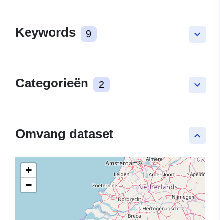
Keywords
9
keyboard_arrow_down
Categorieën
2
keyboard_arrow_down
Omvang dataset
keyboard_arrow_up
+
−