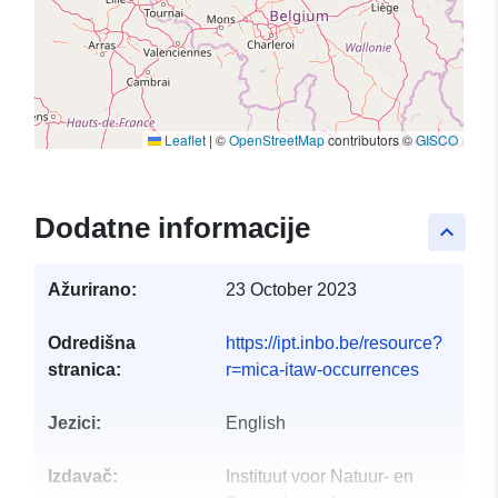
Leaflet
|
©
OpenStreetMap
contributors ©
GISCO
Dodatne informacije
keyboard_arrow_up
Ažurirano:
23 October 2023
Odredišna
https://ipt.inbo.be/resource?
stranica:
r=mica-itaw-occurrences
Jezici:
English
Izdavač:
Instituut voor Natuur- en