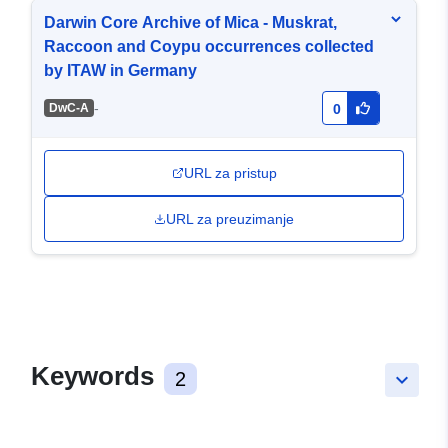
Darwin Core Archive of Mica - Muskrat,
Raccoon and Coypu occurrences collected
by ITAW in Germany
-
DwC-A
0
URL za pristup
URL za preuzimanje
Keywords
2
keyboard_arrow_down