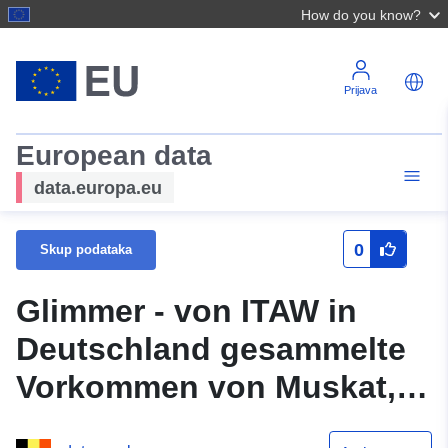
How do you know?
Prijava
European data
data.europa.eu
0
Skup podataka
Glimmer - von ITAW in
Deutschland gesammelte
Vorkommen von Muskat,
Waschbär und Coypu