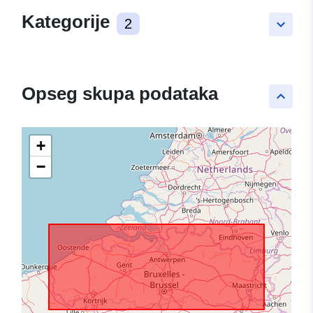
Kategorije
2
keyboard_arrow_down
Opseg skupa podataka
keyboard_arrow_up
+
−