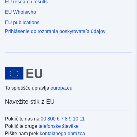
EU research results
EU Whoiswho
EU publications
Prihlásenie do rozhrania poskytovateľa údajov
To spletišče upravlja
europa.eu
Navežite stik z EU
Pokličite nas na
00 800 6 7 8 9 10 11
Pokličite druge
telefonske številke
Pišite nam prek
kontaktnega obrazca