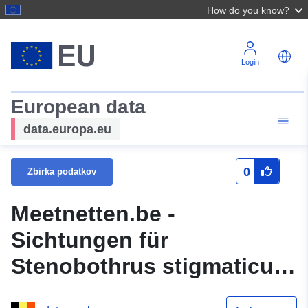
How do you know?
Login
European data
data.europa.eu
0
Zbirka podatkov
Meetnetten.be -
Sichtungen für
Stenobothrus stigmaticus
in Flandern, Belgien