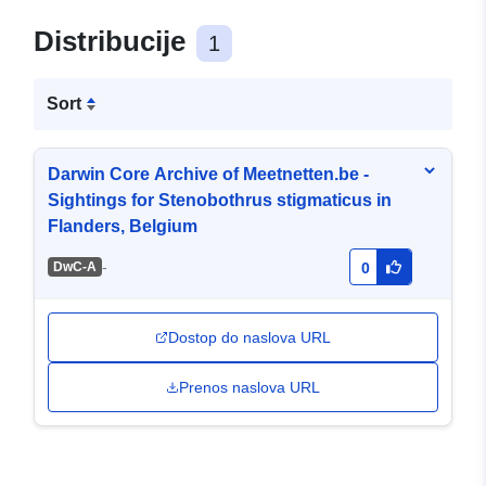
Distribucije
1
Sort
Darwin Core Archive of Meetnetten.be -
Sightings for Stenobothrus stigmaticus in
Flanders, Belgium
-
DwC-A
0
Dostop do naslova URL
Prenos naslova URL