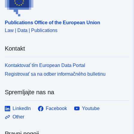
https://www.gbif.org/dataset/search?
project_id=meetnetten.be.
Publications Office of the European Union
Law | Data | Publications
Kontakt
Kontaktovať tím European Data Portal
Registrovať sa na odber informačného bulletinu
Spremljajte nas na
LinkedIn
Facebook
Youtube
Other
Pravni pogoji