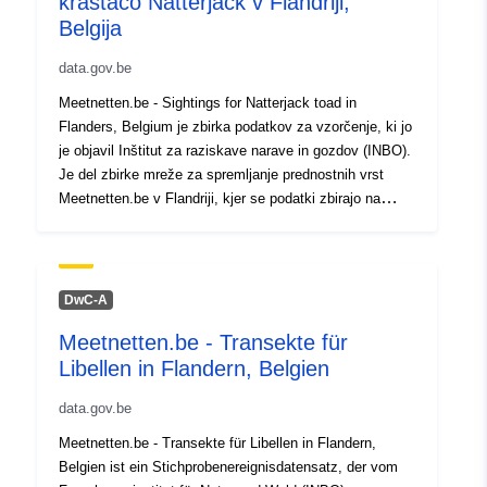
krastačo Natterjack v Flandriji,
Belgija
Prostorski:
Usklajuje:
[ [ 2.54, 51.51 ], [
5.92, 51.51 ], [ 5.92, 50.67 ], [
data.gov.be
2.54, 50.67 ], [ 2.54, 51.51 ] ]
Meetnetten.be - Sightings for Natterjack toad in
Tip:
Polygon
Flanders, Belgium je zbirka podatkov za vzorčenje, ki jo
je objavil Inštitut za raziskave narave in gozdov (INBO).
Identifikatorji:
https://www.gbif.org/dataset/9745
Je del zbirke mreže za spremljanje prednostnih vrst
8d2f-4b2b-b14b-704f2ca61165
Meetnetten.be v Flandriji, kjer se podatki zbirajo na
fiksnih lokacijah z uporabo standardiziranega protokola
(https://meetnetten.be). Ta nabor podatkov vsebuje
uriRef:
http://data.europa.eu/88u/dataset/h
število mest za eno prednostno vrsto (Epidalea
www-gbif-org-dataset-97456782-8
calamita) in druge dvoživke, opažene med vzorčenjem.
DwC-A
4b2b-b14b-704f2ca61165
Tukaj je objavljen kot standardiziran arhiv Darwin Core in
Meetnetten.be - Transekte für
za vsak dogodek vzorčenja vključuje identifikator
Pravice za
public
Libellen in Flandern, Belgien
dogodka, datum, lokacijo in protokol vzorčenja (v jedru
dostop:
dogodka), za vsak dogodek pa identifikator dogodka,
data.gov.be
število registriranih posameznikov, vedenje, spol, status
(sedanji/odsotni) in znanstveno ime (v razširitvi
Meetnetten.be - Transekte für Libellen in Flandern,
dogodka). Težave z naborom podatkov se lahko
Belgien ist ein Stichprobenereignisdatensatz, der vom
sporočijo na https://github.com/inbo/meetnets-