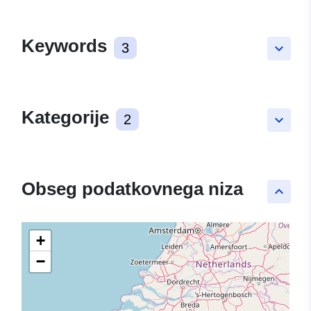
Keywords
3
keyboard_arrow_down
Kategorije
2
keyboard_arrow_down
Obseg podatkovnega niza
keyboard_arrow_up
+
−