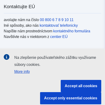
Kontaktujte EÚ
avolajte nám na číslo
00 800 6 7 8 9 10 11
Iné spôsoby, ako nás
kontaktovať telefonicky
Napíšte nám prostredníctvom
kontaktného formulára
Navštívte nás v niektorom z
centier EÚ
Sociálne médiá
Na zlepšenie používateľského zážitku využívame
Kanály EÚ na
sociálnych médiách
súbory cookies.
More info
Inštitúcie a orgány EÚ
Accept all cookies
Vyhľadávanie všetkých inštitúcií a orgánov EÚ
Accept only essential cookies