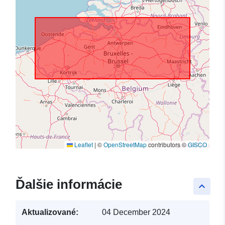
Leaflet
|
©
OpenStreetMap
contributors ©
GISCO
Ďalšie informácie
keyboard_arrow_up
Aktualizované:
04 December 2024