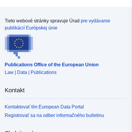
Fotos sind nicht im veröffentlichten Datensatz enthalten,
Daten verwendet haben, also kontaktieren Sie uns bitte
sondern in der Quelldatenbank bekannt. Damit jeder
über die in den Metadaten angegebenen Kontaktdaten
diesen Datensatz verwenden kann, haben wir die Daten
oder natuurdata@natuurpunt.be. Die Veröffentlichung
unter einer Creative Commons Zero-Verzichtserklärung
Tieto webové stránky spravuje Úrad
pre vydávanie
dieses Datensatzes wird von INBO unterstützt und von
(http://creativecommons.org/publicdomain/zero/1.0/)
publikácií Európskej únie
der Research Foundation - Flanders (FWO) im Rahmen
öffentlich zugänglich gemacht. Wir würden uns jedoch
des belgischen Beitrags zu LifeWatch finanziert.
freuen, wenn Sie diese Normen für die Datennutzung
(http://www.natuurpunt.be/norms-for-data use) lesen und
befolgen und wenn möglich einen Link zum
ursprünglichen Datensatz
Publications Office of the European Union
(https://doi.org/10.15468/smdvdo) bereitstellen. Wenn
Law | Data | Publications
Sie diese Daten für eine wissenschaftliche Arbeit
verwenden, zitieren Sie bitte den Datensatz nach den
geltenden Zitiernormen und / oder betrachten Sie uns als
Kontakt
Mitautor. Wir sind immer daran interessiert, weitere
Informationen zu geben oder zu wissen, wie Sie die
Daten verwendet haben, also kontaktieren Sie uns bitte
Kontaktovať tím European Data Portal
über die in den Metadaten angegebenen Kontaktdaten
Registrovať sa na odber informačného bulletinu
oder natuurdata@natuurpunt.be. Die Veröffentlichung
dieses Datensatzes wird von INBO unterstützt und von
der Research Foundation - Flanders (FWO) im Rahmen