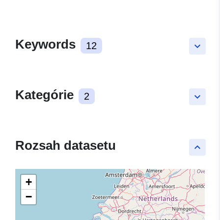
Keywords
12
keyboard_arrow_down
Kategórie
2
keyboard_arrow_down
Rozsah datasetu
keyboard_arrow_up
+
−