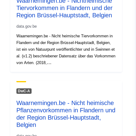
Waarnemingen.be - Nichtheimische
pokrytie:
5.92, 51.51 ], [ 5.92, 50.67 ], [
Tiervorkommen in Flandern und der
2.54, 50.67 ], [ 2.54, 51.51 ] ]
Region Brüssel-Hauptstadt, Belgien
Typ:
Polygon
data.gov.be
Identifikátory:
https://www.gbif.org/dataset/9a0b6
Waarnemingen.be - Nicht heimische Tiervorkommen in
7535-4f28-9f4e-5bc11b8b096c
Flandern und der Region Brüssel-Hauptstadt, Belgien,
ist ein von Natuurpunt veröffentlichter und in Swinnen et
uriRef:
http://data.europa.eu/88u/dataset/h
al. (v1.2) beschriebener Datensatz über das Vorkommen
www-gbif-org-dataset-9a0b66df-7
von Arten. (2018,
4f28-9f4e-5bc11b8b096c
https://doi.org/10.3391/bir.2018.7.3.17). Der Datensatz
enthält über 900.000 Vorkommen von nicht
einheimischen Tierarten, die von Freiwilligen
Prístupové práva:
public
(Bürgerwissenschaftlern) hauptsächlich seit 2008
DwC-A
aufgezeichnet wurden. Die Vorkommen stammen aus
Waarnemingen.be - Nicht heimische
der Datenbank http://www.waarnemingen.be, die bei der
Pflanzenvorkommen in Flandern und
Naturschutz-NGO Natuurpunt in Zusammenarbeit mit
der Stichting Natuurinformatie gehostet wird.
der Region Brüssel-Hauptstadt,
Standardisierte informationen über das geschlecht, das
Belgien
lebenstadium, den reproduktiven zustand, das verhalten,
data.gov.be