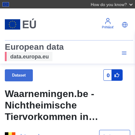
How do you know?
Prihlásiť
European data
data.europa.eu
0
Dataset
Waarnemingen.be -
Nichtheimische
Tiervorkommen in
Flandern und der Region