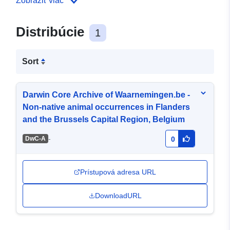
Zobraziť viac
Distribúcie
1
Sort
Darwin Core Archive of Waarnemingen.be -
Non-native animal occurrences in Flanders
and the Brussels Capital Region, Belgium
-
DwC-A
0
Prístupová adresa URL
DownloadURL