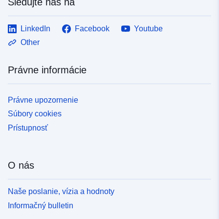
Sledujte nás na
des belgischen Beitrags zu LifeWatch finanziert.
LinkedIn
Facebook
Youtube
Other
Právne informácie
Právne upozornenie
Súbory cookies
Prístupnosť
O nás
Naše poslanie, vízia a hodnoty
Informačný bulletin