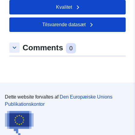
Kvalitet
Tilsvarende datasæt
Comments
keyboard_arrow_down
0
Dette website forvaltes af
Den Europæiske Unions
Publikationskontor