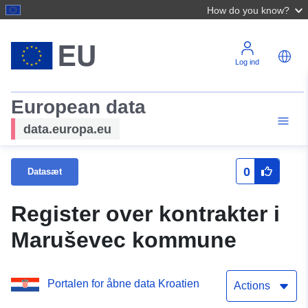
How do you know?
Log ind
European data
data.europa.eu
0
Datasæt
Register over kontrakter i
Maruševec kommune
Portalen for åbne data Kroatien
Actions