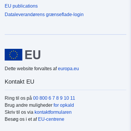
EU publications
Dataleverandørens grænseflade-login
Dette website forvaltes af
europa.eu
Kontakt EU
Ring til os på
00 800 6 7 8 9 10 11
Brug andre muligheder
for opkald
Skriv til os via
kontaktformularen
Besøg os i et af
EU-centrene