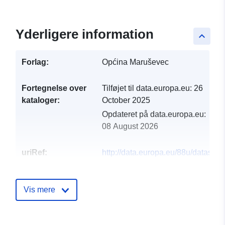
Yderligere information
keyboard_arrow_up
Forlag:
Općina Maruševec
Fortegnelse over
Tilføjet til data.europa.eu:
26
kataloger:
October 2025
Opdateret på data.europa.eu:
08 August 2026
uriRef:
http://data.europa.eu/88u/dataset/h
www-marusevec-hr-media-k2-
attachments-rr2022-pdf
Vis mere