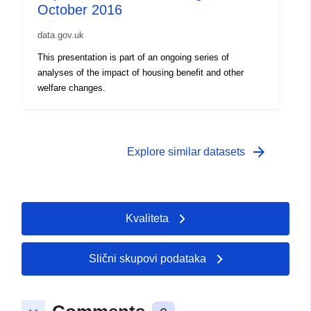
October 2016
data.gov.uk
This presentation is part of an ongoing series of
analyses of the impact of housing benefit and other
welfare changes.
arrow_forward
Explore similar datasets
Kvaliteta
Slični skupovi podataka