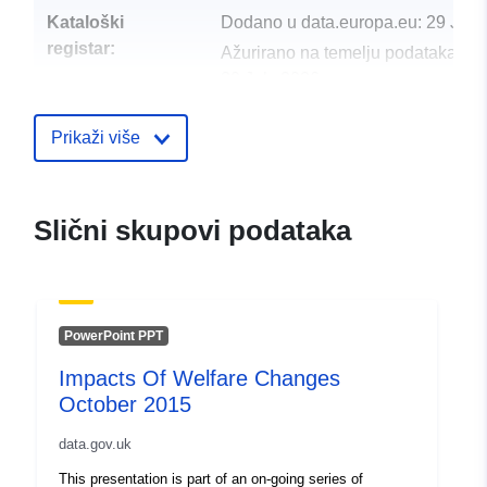
Kataloški
Dodano u data.europa.eu:
29 July
registar:
Ažurirano na temelju podataka.eu
30 July 2026
uriRef:
http://data.europa.eu/88u/dataset/
Prikaži više
of-welfare-changes-april-2017
Slični skupovi podataka
PowerPoint PPT
Impacts Of Welfare Changes
October 2015
data.gov.uk
This presentation is part of an on-going series of