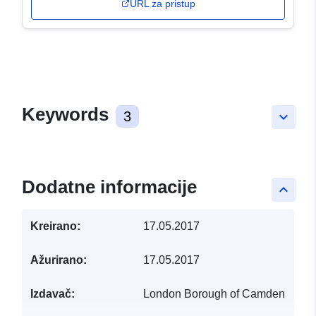
URL za pristup
Keywords
3
keyboard_arrow_down
Dodatne informacije
keyboard_arrow_up
Kreirano:
17.05.2017
Ažurirano:
17.05.2017
Izdavač:
London Borough of Camden