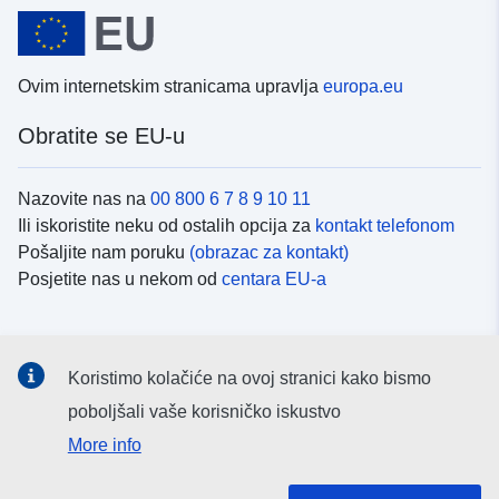
Ovim internetskim stranicama upravlja
europa.eu
Obratite se EU-u
Nazovite nas na
00 800 6 7 8 9 10 11
Ili iskoristite neku od ostalih opcija za
kontakt telefonom
Pošaljite nam poruku
(obrazac za kontakt)
Posjetite nas u nekom od
centara EU-a
Društvene mreže
Koristimo kolačiće na ovoj stranici kako bismo
Potražite kanale EU-a na
društvenim mrežama
poboljšali vaše korisničko iskustvo
More info
Institucije i tijela EU-