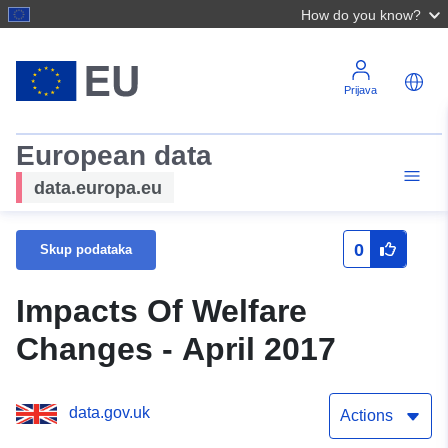
How do you know?
Prijava
European data
data.europa.eu
0
Skup podataka
Impacts Of Welfare
Changes - April 2017
data.gov.uk
Actions