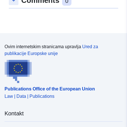
Comments
keyboard_arrow_down
0
Ovim internetskim stranicama upravlja
Ured za
publikacije Europske unije
Publications Office of the European Union
Law | Data | Publications
Kontakt