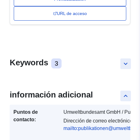
URL de acceso
Keywords
3
keyboard_arrow_down
información adicional
keyboard_arrow_up
Puntos de
Umweltbundesamt GmbH / Publika
contacto:
Dirección de correo electrónico:
mailto:publikationen@umweltbund