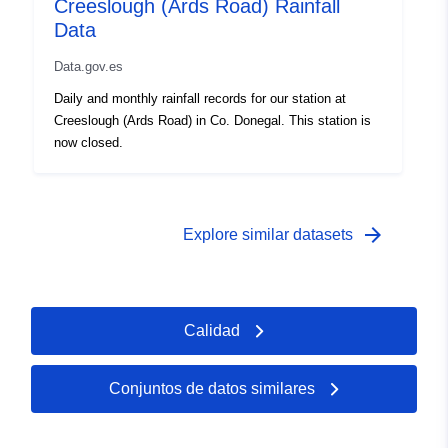
Creeslough (Ards Road) Rainfall
Data
Data.gov.es
Daily and monthly rainfall records for our station at
Creeslough (Ards Road) in Co. Donegal. This station is
now closed.
arrow_forward
Explore similar datasets
Calidad
Conjuntos de datos similares