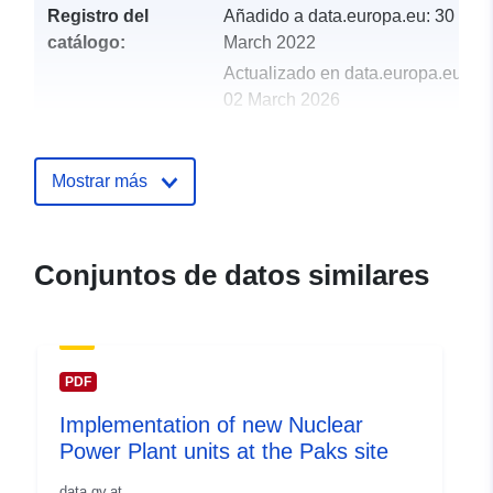
Registro del
Añadido a data.europa.eu:
30
catálogo:
March 2022
Actualizado en data.europa.eu:
02 March 2026
uriRef:
http://data.europa.eu/88u/dataset
Mostrar más
Conjuntos de datos similares
PDF
Implementation of new Nuclear
Power Plant units at the Paks site
data.gv.at