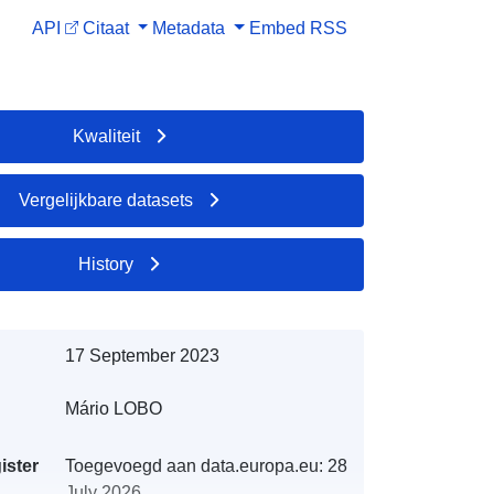
API
Citaat
Metadata
Embed
RSS
Kwaliteit
Vergelijkbare datasets
History
17 September 2023
Mário LOBO
ister
Toegevoegd aan data.europa.eu:
28
July 2026