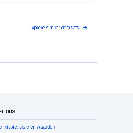
arrow_forward
Explore similar datasets
r ons
 missie, visie en waarden