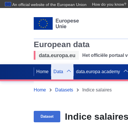
How do you know?
An official website of the European Union
European data
data.europa.eu
Het officiële portaal
Home
Data
data.europa academy
Home
Datasets
Indice salaires
Indice salaire
Dataset