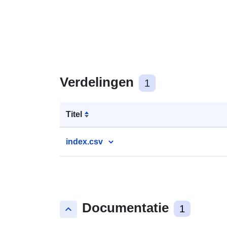
Verdelingen
1
Titel
index.csv
Documentatie
keyboard_arrow_up
1