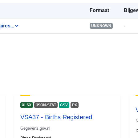
Formaat
Bijge
ires...
-
UNKNOWN
XLSX
JSON-STAT
CSV
PX
VSA37 - Births Registered
N
Gegevens.gov.nl
D