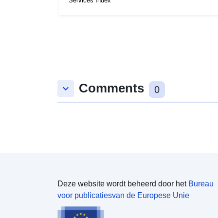
Services Index
Comments
keyboard_arrow_down
0
Deze website wordt beheerd door het
Bureau
voor publicatiesvan de Europese Unie