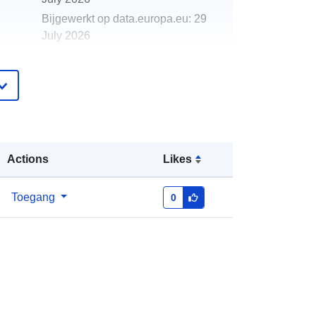
Bijgewerkt op data.europa.eu:
29
July 2026
http://data.europa.eu/88u/dataset/ind
ice-salaires
enti
irregular
Actions
Likes
Toegang
0