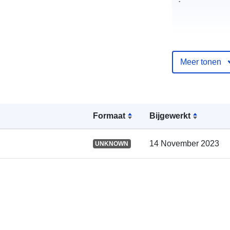
uriRef:
Meer tonen
Opbouwfrequ
e:
Formaat
Bijgewerkt
14 November 2023
UNKNOWN