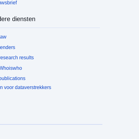
wsbrief
ere diensten
law
tenders
esearch results
Whoiswho
ublications
n voor dataverstrekkers