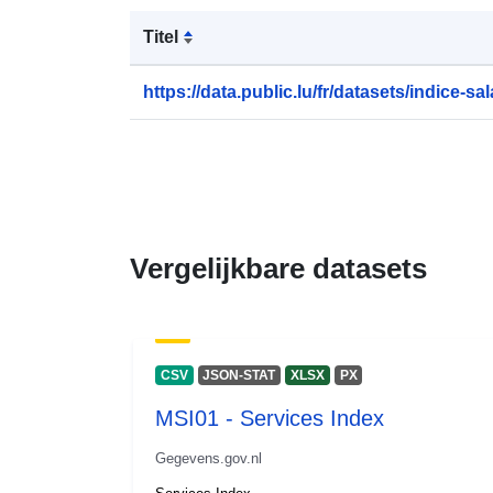
Titel
https://data.public.lu/fr/datasets/indice-sala
Vergelijkbare datasets
CSV
JSON-STAT
XLSX
PX
MSI01 - Services Index
Gegevens.gov.nl