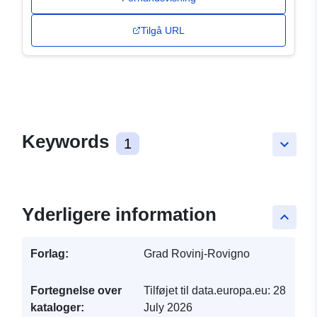
Tilgå URL
Keywords
1
keyboard_arrow_down
Yderligere information
keyboard_arrow_up
Forlag:
Grad Rovinj-Rovigno
Fortegnelse over
Tilføjet til data.europa.eu:
28
kataloger:
July 2026