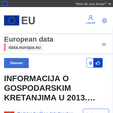
How do you know?
Log ind
European data
data.europa.eu
0
Datasæt
INFORMACIJA O
GOSPODARSKIM
KRETANJIMA U 2013.
GODINI