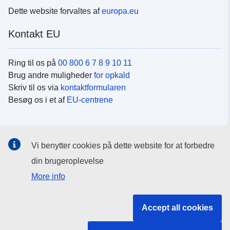
Dette website forvaltes af
europa.eu
Kontakt EU
Ring til os på
00 800 6 7 8 9 10 11
Brug andre muligheder
for opkald
Skriv til os via
kontaktformularen
Besøg os i et af
EU-centrene
Sociale medier
Vi benytter cookies på dette website for at forbedre
Søg efter EU's sider på
sociale medier
din brugeroplevelse
More info
EU-institutioner og -organer
Accept all cookies
Søg efter alle EU-institutioner og -organer