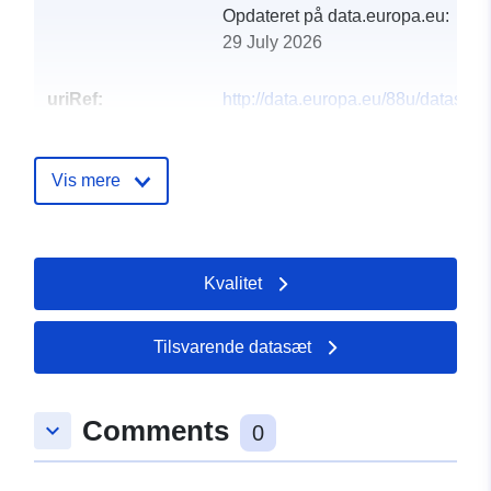
Opdateret på data.europa.eu:
29 July 2026
uriRef:
http://data.europa.eu/88u/dataset/i
o-gospodarskim-kretanjima-u-2013
Vis mere
Kvalitet
Tilsvarende datasæt
Comments
keyboard_arrow_down
0