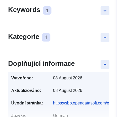
Keywords
1
keyboard_arrow_down
Kategorie
1
keyboard_arrow_down
Doplňující informace
keyboard_arrow_up
Vytvořeno:
08 August 2026
Aktualizováno:
08 August 2026
Úvodní stránka:
https://sbb.opendatasoft.com/explor
Jazyky:
German