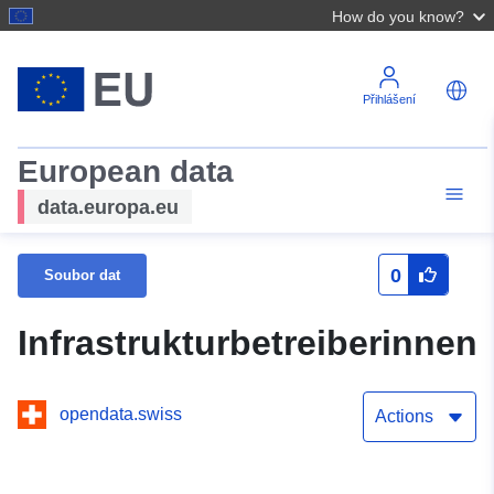
How do you know?
Přihlášení
European data
data.europa.eu
0
Soubor dat
Infrastrukturbetreiberinnen
opendata.swiss
Actions