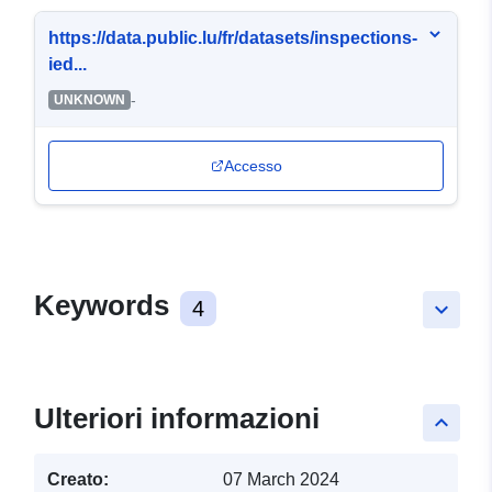
https://data.public.lu/fr/datasets/inspections-
ied...
-
UNKNOWN
Accesso
Keywords
4
keyboard_arrow_down
Ulteriori informazioni
keyboard_arrow_up
Creato:
07 March 2024