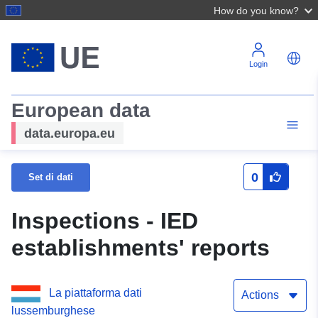
How do you know?
Login
European data
data.europa.eu
0
Set di dati
Inspections - IED
establishments' reports
La piattaforma dati
Actions
lussemburghese