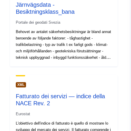
Järnvägsdata -
Besiktningsklass_bana
Portale dei geodati Svezia
Behovet av antalet säkerhetsbesiktningar är bland annat
beroende av följande faktorer: - tåghastighet -
trafikbelastning - typ av trafik t ex farligt gods - klimat-
och miljöförhållanden - geotekniska förutsättningar -
teknisk uppbyggnad - inbyggd funktionssäkerhet - ålder
och kvalitet. För att förenkla arbetar man med en
generaliserad indelning i besiktningsklasser som bygger
på hastighet och trafikbelastning. Samtliga anläggningar
skall placeras in i någon av de förekommande
XML
besiktningsklasserna. Med hänsyn till bland annat övriga
Fatturato dei servizi — indice della
nämnda faktorer kan beslut om en högre
NACE Rev. 2
besiktningsklassificering och/eller högre
besiktningsfrekvens tas. Den klassificering som
Eurostat
hastighet och trafikbelastning ger är dock en miniminivå
för anläggningen. Dataprodukten Besiktningsklass_bana
L'obiettivo dell'indice di fatturato è quello di mostrare lo
innehåller uppgifter om banans besiktningsklass där alla
sviluppo del mercato dei servizi. Il fatturato comprende i