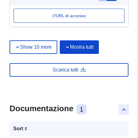
URL di accesso
Show 10 more
Mostra tutti
Scarica tutti
Documentazione
1
keyboard_arrow_up
Sort