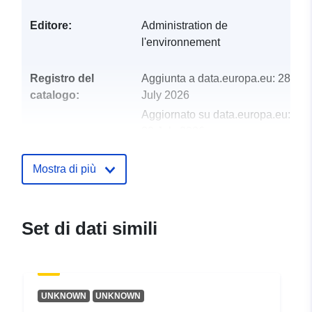
Editore:
Administration de
l'environnement
Registro del
Aggiunta a data.europa.eu:
28
catalogo:
July 2026
Aggiornato su data.europa.eu:
29 July 2026
uriRef:
http://data.europa.eu/88u/dataset/i
Mostra di più
ied-establishments-reports
Periodicità di
annual
Set di dati simili
maturazione:
UNKNOWN
UNKNOWN