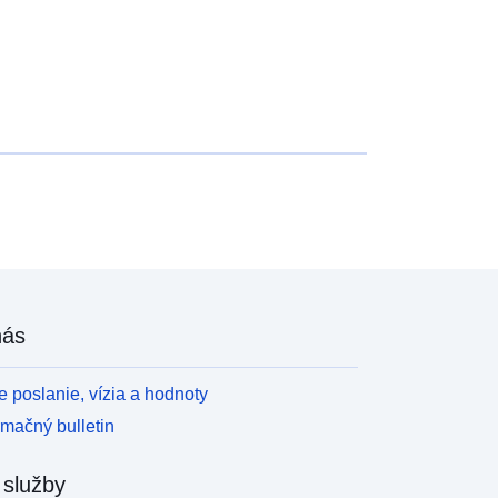
nás
 poslanie, vízia a hodnoty
rmačný bulletin
 služby