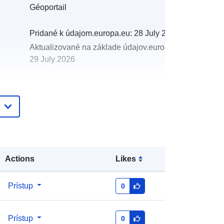
Géoportail
Pridané k údajom.europa.eu:
28 July 2026
Aktualizované na základe údajov.europa.eu:
29 July 2026
http://data.europa.eu/88u/dataset/ins
pire-annex-i-theme-protected-sites-
natura-2000-zpa-special-protection-
areas-for-birds-birds-directive
unknown
:
Actions
Likes
Prístup
0
Prístup
0