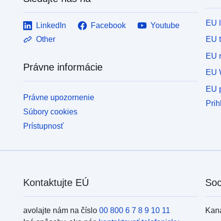
EU 
LinkedIn
Facebook
Youtube
EU 
Other
EU r
Právne informácie
EU 
EU p
Právne upozornenie
Prih
Súbory cookies
Prístupnosť
Kontaktujte EÚ
Soc
avolajte nám na číslo
00 800 6 7 8 9 10 11
Kan