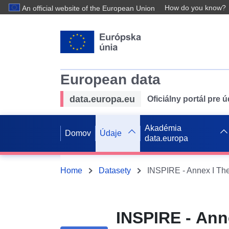
How do you know?
An official website of the European Union
European data
data.europa.eu
Oficiálny portál pre 
Akadémia
Domov
Údaje
data.europa
Home
Datasety
INSPIRE - Ann