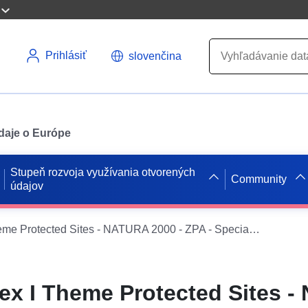
Prihlásiť
slovenčina
údaje o Európe
Stupeň rozvoja využívania otvorených
Community
údajov
INSPIRE - Annex I Theme Protected Sites - NATURA 2000 - ZPA - Special Protection Areas for Birds - Birds Directive
ex I Theme Protected Sites 