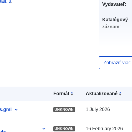
ail.lu
.
Vydavateľ:
Katalógový
záznam:
uriRef:
Zobraziť viac
Časová
pravidelnosť
Formát
Aktualizované
s.gml
1 July 2026
UNKNOWN
16 February 2026
UNKNOWN