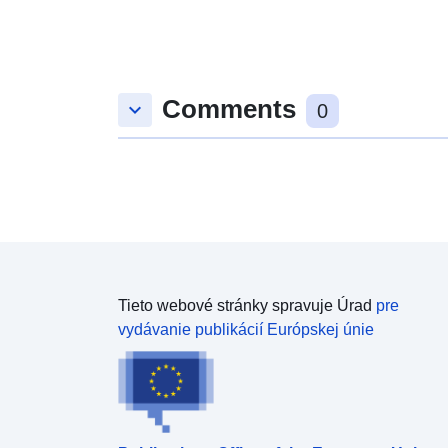
Comments
keyboard_arrow_down
0
Tieto webové stránky spravuje Úrad
pre
vydávanie publikácií Európskej únie