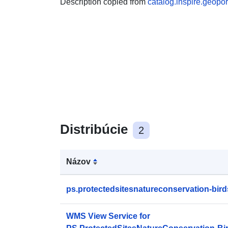
Description copied from
catalog.inspire.geoport
Distribúcie
2
Názov
ps.protectedsitesnatureconservation-bird
WMS View Service for