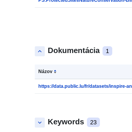
PS.ProtectedSitesNatureConservation-Bi
Dokumentácia
keyboard_arrow_up
1
Názov
https://data.public.lu/fr/datasets/inspire-an
Keywords
keyboard_arrow_down
23