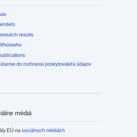
law
tenders
esearch results
Whoiswho
ublications
lásenie do rozhrania poskytovateľa údajov
iálne médiá
ály EÚ na
sociálnych médiách