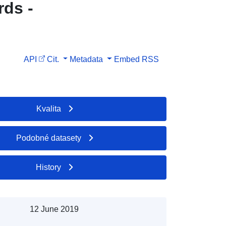
rds -
API
Cit.
Metadata
Embed
RSS
Kvalita
Podobné datasety
History
12 June 2019