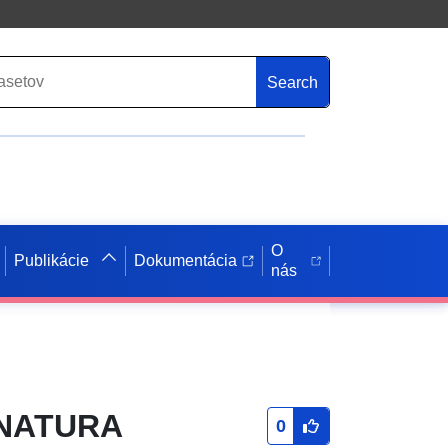
Search
O
Publikácie
Dokumentácia
nás
- NATURA
0