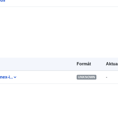
rds
Formát
Aktua
nex-i...
-
UNKNOWN