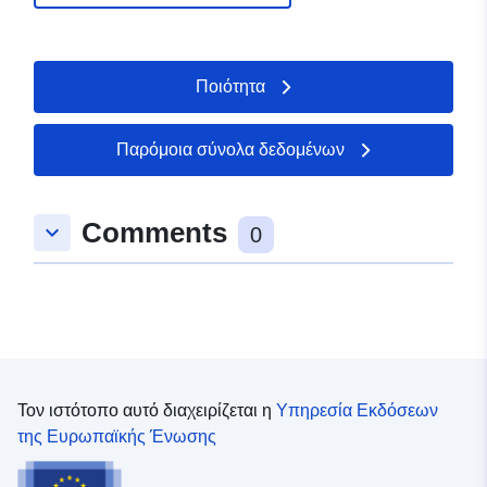
annex-iii-theme-natural-risk-zones
floodplain-1993-flood-event-withou
mosel-3
Ποιότητα
Συσσωρευμένη
unknown
περιοδικότητα:
Παρόμοια σύνολα δεδομένων
Comments
keyboard_arrow_down
0
Τον ιστότοπο αυτό διαχειρίζεται η
Υπηρεσία Εκδόσεων
της Ευρωπαϊκής Ένωσης