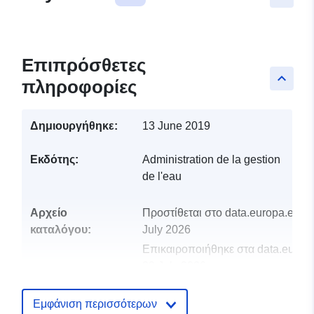
Επιπρόσθετες
keyboard_arrow_up
πληροφορίες
Δημιουργήθηκε:
13 June 2019
Εκδότης:
Administration de la gestion
de l'eau
Αρχείο
Προστίθεται στο data.europa.eu:
2
καταλόγου:
July 2026
Επικαιροποιήθηκε στα data.europa
29 July 2026
uriRef:
http://data.europa.eu/88u/dataset/i
Εμφάνιση περισσότερων