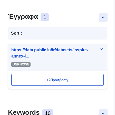
Έγγραφα
1
keyboard_arrow_up
Sort
https://data.public.lu/fr/datasets/inspire-
annex-i...
-
UNKNOWN
Πρόσβαση
Keywords
10
keyboard_arrow_down