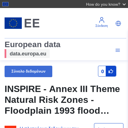
How do you know?
Σύνδεση
European data
data.europa.eu
0
Σύνολο δεδομένων
INSPIRE - Annex III Theme
Natural Risk Zones -
Floodplain 1993 flood
event (without Mosel)