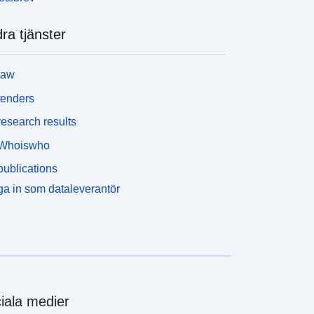
ra tjänster
law
tenders
esearch results
Whoiswho
ublications
a in som dataleverantör
iala medier