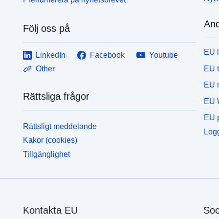
And
Följ oss på
EU 
LinkedIn
Facebook
Youtube
EU 
Other
EU r
Rättsliga frågor
EU 
EU p
Rättsligt meddelande
Logg
Kakor (cookies)
Tillgänglighet
Kontakta EU
Soc