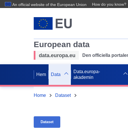
How do you know?
An official website of the European Union
European data
data.europa.eu
Den officiella portal
Data.europa-
Hem
Data
akademin
Home
Dataset
Dataset