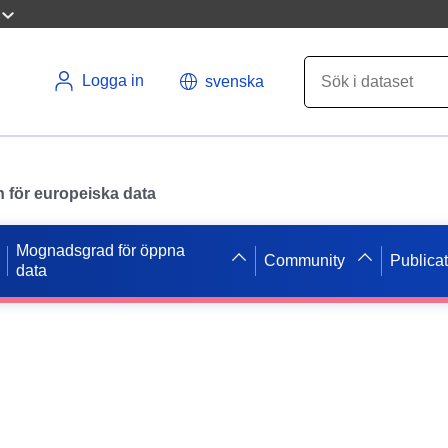
Logga in
svenska
en för europeiska data
Mognadsgrad för öppna
Community
Publica
data