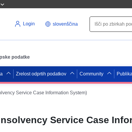
Login
slovenščina
opske podatke
pa
Zrelost odprtih podatkov
Community
Publika
olvency Service Case Information System)
Insolvency Service Case Info