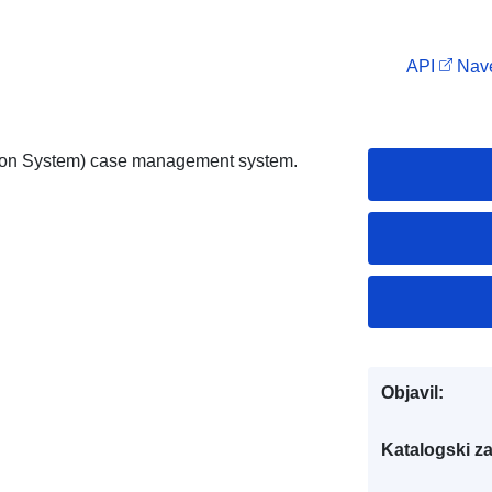
API
Nave
tion System) case management system.
Objavil:
Katalogski za