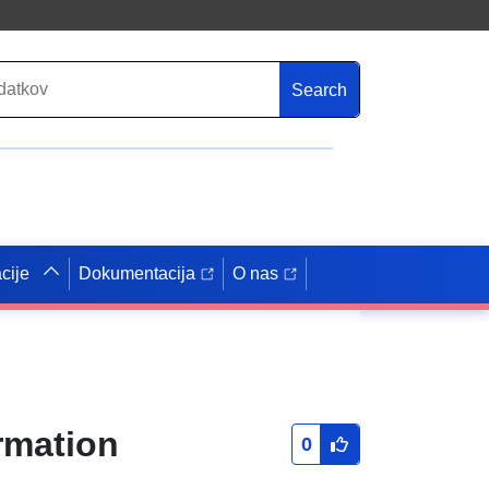
Search
cije
Dokumentacija
O nas
rmation
0