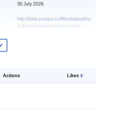
30 July 2026
http://data.europa.eu/88u/dataset/isc
is-the-insolvency-service-case-
information-system
Actions
Likes