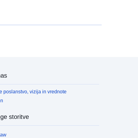
nas
 poslanstvo, vizija in vrednote
en
ge storitve
law