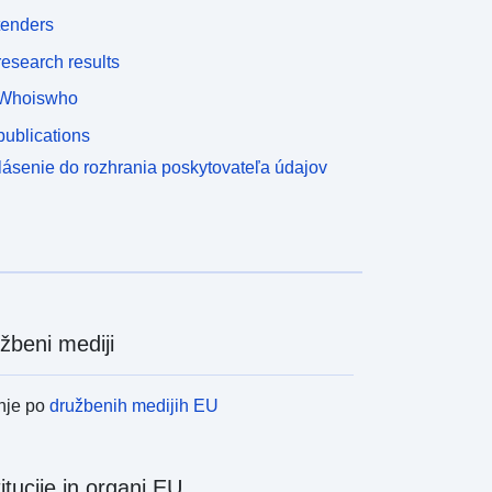
tenders
esearch results
Whoiswho
ublications
lásenie do rozhrania poskytovateľa údajov
žbeni mediji
nje po
družbenih medijih EU
titucije in organi EU