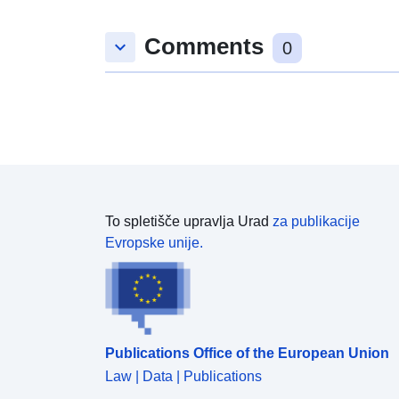
Comments
keyboard_arrow_down
0
To spletišče upravlja Urad
za publikacije
Evropske unije.
Publications Office of the European Union
Law | Data | Publications