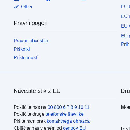
EU 
Other
EU r
Pravni pogoji
EU 
EU p
Pravno obvestilo
Prih
Piškotki
Prístupnosť
Navežite stik z EU
Dru
Pokličite nas na
00 800 6 7 8 9 10 11
Iska
Pokličite druge
telefonske številke
Pišite nam prek
kontaktnega obrazca
Obiščite nas v enem od
centrov EU
Ins