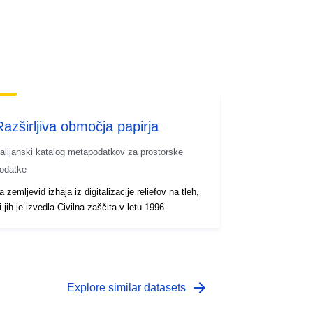
Razširljiva območja papirja
talijanski katalog metapodatkov za prostorske
odatke
a zemljevid izhaja iz digitalizacije reliefov na tleh,
i jih je izvedla Civilna zaščita v letu 1996.
arrow_forward
Explore similar datasets