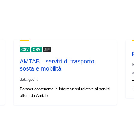
CSV
CSV
ZIP
AMTAB - servizi di trasporto,
I
sosta e mobilità
p
data.gov.it
T
k
Dataset contenente le informazioni relative ai servizi
offerti da Amtab.