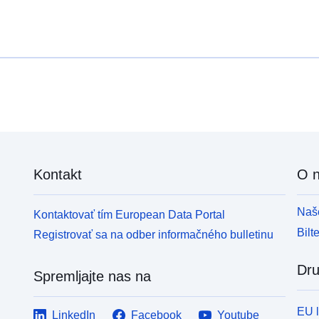
Kontakt
O 
Naše
Kontaktovať tím European Data Portal
Bilt
Registrovať sa na odber informačného bulletinu
Dru
Spremljajte nas na
EU 
LinkedIn
Facebook
Youtube