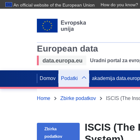
How do you know?
An official website of the European Union
European data
data.europa.eu
Uradni portal za evr
Domov
Podatki
akademija data.euro
Home
Zbirke podatkov
ISCIS (The Ins
ISCIS (The 
Zbirka
System)
podatkov