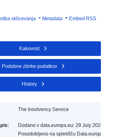
dba sklicevanja
Metadata
Embed
RSS
Kakovost
Podobne zbirke podatkov
History
The Insolvency Service
pis:
Dodano v data.europa.eu:
29 July 2026
Posodobljeno na spletišču Data.europa.eu: