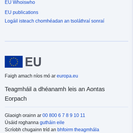
EU Whoiswho
EU publications
Logáil isteach chomhéadan an tsoláthraí sonraí
Faigh amach níos mó ar
europa.eu
Teagmháil a dhéanamh leis an Aontas
Eorpach
Glaoigh orainn ar
00 800 6 7 8 9 10 11
Úsáid roghanna
gutháin eile
Scríobh chugainn tríd an
bhfoirm theagmhála