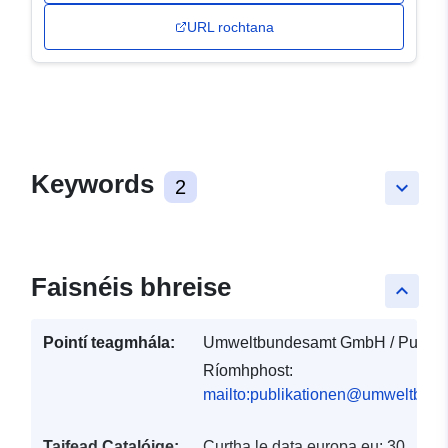
URL rochtana
Keywords
2
keyboard_arrow_down
Faisnéis bhreise
keyboard_arrow_up
Pointí teagmhála:
Umweltbundesamt GmbH / Publika
Ríomhphost:
mailto:publikationen@umweltbund
Taifead Catalóige:
Curtha le data.europa.eu:
30