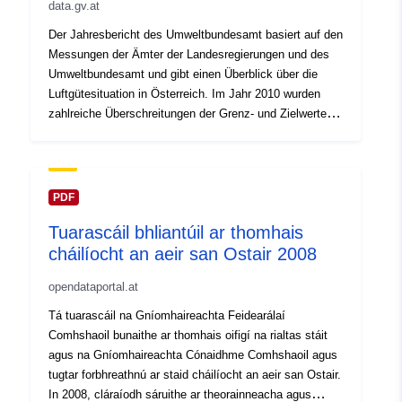
data.gv.at
Der Jahresbericht des Umweltbundesamt basiert auf den
Messungen der Ämter der Landesregierungen und des
Umweltbundesamt und gibt einen Überblick über die
Luftgütesituation in Österreich. Im Jahr 2010 wurden
zahlreiche Überschreitungen der Grenz- und Zielwerte
des Immissionsschutzgesetzes-Luft für Feinstaub
(PM10) und Stickstoffdioxid (NO2) sowie bei Ozon
registriert, vereinzelt auch für Kohlenmonoxid,
Stickstoffoxide, Benzo(a)pyren und Staubniederschlag.
PDF
Die Grenz- und Zielwerte für PM2,5, Schwefeldioxid,
Tuarascáil bhliantúil ar thomhais
Blei, Arsen, Cadmium und Nickel in PM10 sowie für
cháilíocht an aeir san Ostair 2008
Benzol wurden eingehalten. Grenzwertüberschreitungen
bei NO2 traten v. a. an stark befahrenen Straßen auf,
opendataportal.at
bei Feinstaub v. a. in größeren Städten und flächenhaft
im Osten Österreichs infolge von Ferntransport. Beide
Tá tuarascáil na Gníomhaireachta Feidearálaí
Schadstoffe wiesen 2010 höhere Konzentrationen auf
Comhshaoil bunaithe ar thomhais oifigí na rialtas stáit
als in den letzten Jahren.
agus na Gníomhaireachta Cónaidhme Comhshaoil agus
tugtar forbhreathnú ar staid cháilíocht an aeir san Ostair.
In 2008, cláraíodh sáruithe ar theorainneacha agus