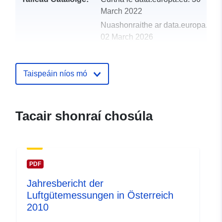
March 2022
Nuashonraithe ar data.europa.eu:
02 March 2026
uriRef:
http://data.europa.eu/88u/dataset
Taispeáin níos mó
Tacair shonraí chosúla
PDF
Jahresbericht der
Luftgütemessungen in Österreich
2010