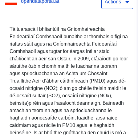
opendataportal.at
Actions
Tá tuarascáil bhliantúil na Gníomhaireachta
Feidearálaí Comhshaoil bunaithe ar thomhais oifigí na
rialtas stáit agus na Gníomhaireachta Feidearálaí
Comhshaoil agus tugtar forléargas inti ar staid
cháilíocht an aeir san Ostair. In 2009, cláraíodh go leor
sáruithe ózóin chomh maith le luachanna teorann
agus spriocluachanna an Achta um Chosaint
Truaillithe Aeir d’ábhar cáithníneach (PM10) agus dé-
ocsaíd nítrigine (NO2); ó am go chéile freisin maidir le
dé-ocsaíd sulfair (SO2), ocsaídí nítrigine (NOx),
beinsi(a)piréin agus frasaíocht deannaigh. Baineadh
amach an teorainn agus na spriocluachanna le
haghaidh aonocsaíde carbóin, luaidhe, arsanaice,
caidmiam agus nicile in PM10 agus le haghaidh
beinséine. Is ar bhóithre gnóthacha den chuid is mó a