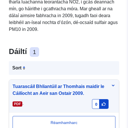
tharla luachanna teorantacha NO2, i gcás deannach
mín, go háirithe i gcathracha móra. Mar gheall ar na
dálaí aimsire fabhracha in 2009, tugadh faoi deara
leibhéil an-íseal nochta d’ózón, dé-ocsaíd sulfair agus
PM10 in 2009.
Dáiltí
1
Sort
Tuarascáil Bhliantúil ar Thomhais maidir le
Cáilíocht an Aeir san Ostair 2009.
-
PDF
0
Réamhamharc