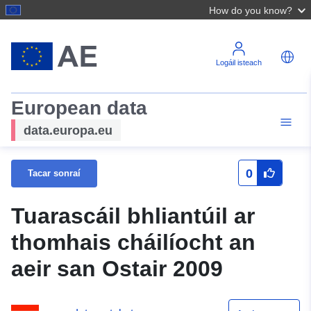
How do you know?
Logáil isteach
European data
data.europa.eu
0
Tacar sonraí
Tuarascáil bhliantúil ar
thomhais cháilíocht an
aeir san Ostair 2009