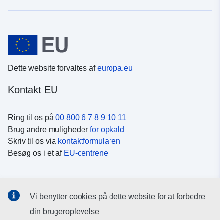
Dette website forvaltes af
europa.eu
Kontakt EU
Ring til os på
00 800 6 7 8 9 10 11
Brug andre muligheder
for opkald
Skriv til os via
kontaktformularen
Besøg os i et af
EU-centrene
Sociale medier
Vi benytter cookies på dette website for at forbedre
Søg efter EU's sider på
sociale medier
din brugeroplevelse