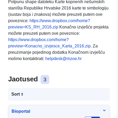
Potpunu shape datoteku Karte kopnenih nešumskih
staništa Republike Hrvatske 2016 karte te simbologiju
(sustav boja i znakova) možete preuzeti putem ove
poveznice:
https://www.dropbox.com/home?
preview=KS_RH_2016.zip
Konačno izvješće projekta
možete preuzeti putem ove poveznice:
https://www.dropbox.com/home?
preview=Konacno_izvjesce_Karta_2016.zip
. Za
preuzimanje pojedinog dodatka Konačnom izvješću
molimo kontaktirati:
helpdesk@mzoe.hr
Jaotused
3
Sort
Bioportal