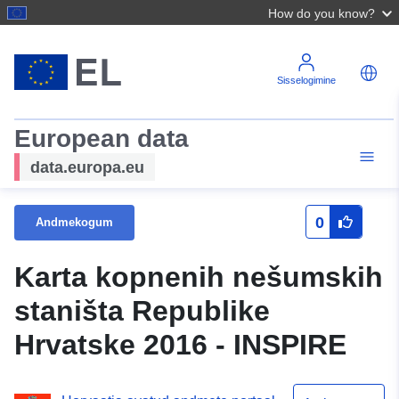
How do you know?
Sisselogimine
European data
data.europa.eu
0
Andmekogum
Karta kopnenih nešumskih
staništa Republike
Hrvatske 2016 - INSPIRE