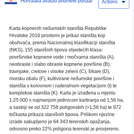
Horvaatia avatud andmete portaal
Actions
Karta kopnenih nešumskih staništa Republike
Hrvatske 2016 prostorni je prikaz staništa koji
obuhvaća, prema Nacionalnoj klasifikaciji staništa
(NKS), 155 stanišnih tipova slijedećih klasa:
površinske kopnene vode i močvarna staništa (A),
neobrasle i slabo obrasle kopnene površine (B),
travnjake, cretove i visoke zeleni (C), šikare (D),
morsku obalu (F), kultivirane nešumske površine i
staništa s korovnom i ruderalnom vegetacijom (I) te
komplekse staništa (K). Karta je izrađena u mjerilu
1:25 000 s najmanjom jedinicom kartiranja od 1,56 ha,
a sastoji se od 322 758 poligonskih (>1,56 ha) te 972
točkasta prikaza stanišnih tipova. Prilikom njezine
izrade sakupljeno je 64 343 terenskih opažanja,
odnosno preko 22% poligona terenski je provjereno.