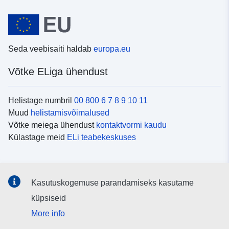
Seda veebisaiti haldab
europa.eu
Võtke ELiga ühendust
Helistage numbril
00 800 6 7 8 9 10 11
Muud
helistamisvõimalused
Võtke meiega ühendust
kontaktvormi kaudu
Külastage meid
ELi teabekeskuses
Sotsiaalmeedia
Kasutuskogemuse parandamiseks kasutame
Otsige ELi teavet
sotsiaalmeediakanalitest
küpsiseid
More info