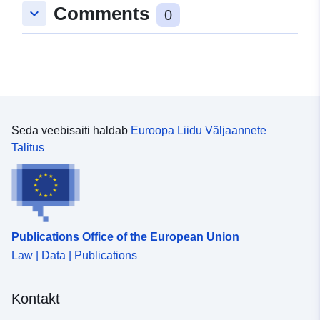
Comments
keyboard_arrow_down
0
Seda veebisaiti haldab
Euroopa Liidu Väljaannete
Talitus
Publications Office of the European Union
Law | Data | Publications
Kontakt