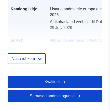
Kataloogi kirje:
Lisatud andmetele.europa.eu:
28 J
2026
Ajakohastatud veebisaidil Data.eu
29 July 2026
uriRef:
http://data.europa.eu/88u/dataset/k
kopnenih-neumskih-stanita-republ
hrvatske-2016-inspire
Näita rohkem
Kvaliteet
Sarnased andmekogumid