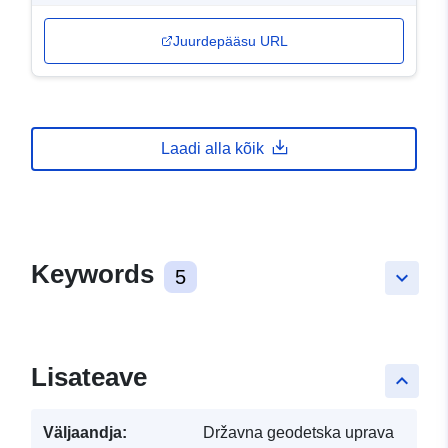
Juurdepääsu URL
Laadi alla kõik
Keywords
5
keyboard_arrow_down
Lisateave
keyboard_arrow_up
Väljaandja:
Državna geodetska uprava