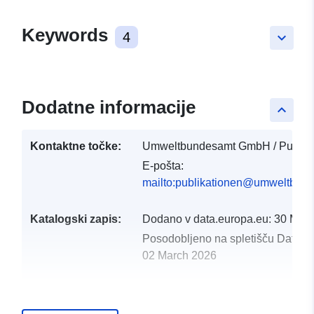
Keywords
4
keyboard_arrow_down
Dodatne informacije
keyboard_arrow_up
Kontaktne točke:
Umweltbundesamt GmbH / Publika
E-pošta:
mailto:publikationen@umweltbund
Katalogski zapis:
Dodano v data.europa.eu:
30 Mar
Posodobljeno na spletišču Data.e
02 March 2026
uriRef:
http://data.europa.eu/88u/dataset