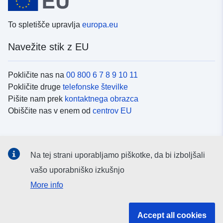
To spletišče upravlja
europa.eu
Navežite stik z EU
Pokličite nas na
00 800 6 7 8 9 10 11
Pokličite druge
telefonske številke
Pišite nam prek
kontaktnega obrazca
Obiščite nas v enem od
centrov EU
Družbeni mediji
Na tej strani uporabljamo piškotke, da bi izboljšali
Iskanje po
družbenih medijih EU
vašo uporabniško izkušnjo
More info
Institucije in organi EU
Accept all cookies