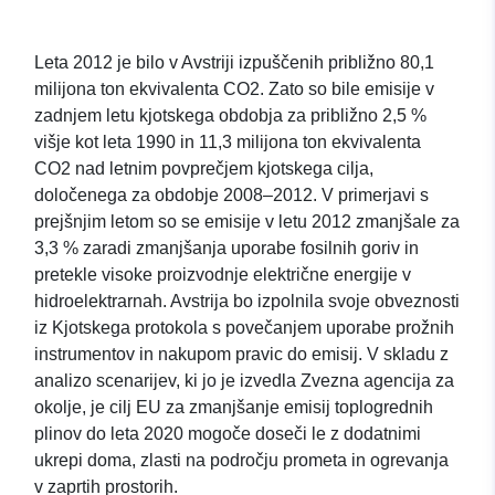
Leta 2012 je bilo v Avstriji izpuščenih približno 80,1
milijona ton ekvivalenta CO2. Zato so bile emisije v
zadnjem letu kjotskega obdobja za približno 2,5 %
višje kot leta 1990 in 11,3 milijona ton ekvivalenta
CO2 nad letnim povprečjem kjotskega cilja,
določenega za obdobje 2008–2012. V primerjavi s
prejšnjim letom so se emisije v letu 2012 zmanjšale za
3,3 % zaradi zmanjšanja uporabe fosilnih goriv in
pretekle visoke proizvodnje električne energije v
hidroelektrarnah. Avstrija bo izpolnila svoje obveznosti
iz Kjotskega protokola s povečanjem uporabe prožnih
instrumentov in nakupom pravic do emisij. V skladu z
analizo scenarijev, ki jo je izvedla Zvezna agencija za
okolje, je cilj EU za zmanjšanje emisij toplogrednih
plinov do leta 2020 mogoče doseči le z dodatnimi
ukrepi doma, zlasti na področju prometa in ogrevanja
v zaprtih prostorih.