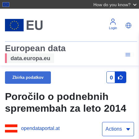
How do you know?
Login
European data
data.europa.eu
0
Zbirka podatkov
Poročilo o podnebnih
spremembah za leto 2014
opendataportal.at
Actions