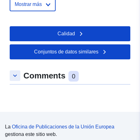
Mostrar más
Calidad
Conjuntos de datos similares
Comments
keyboard_arrow_down
0
La
Oficina de Publicaciones de la Unión Europea
gestiona este sitio web.