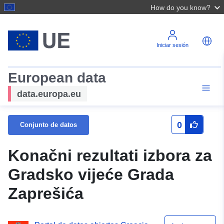
How do you know?
Iniciar sesión
European data
data.europa.eu
0
Conjunto de datos
Konačni rezultati izbora za
Gradsko vijeće Grada
Zaprešića