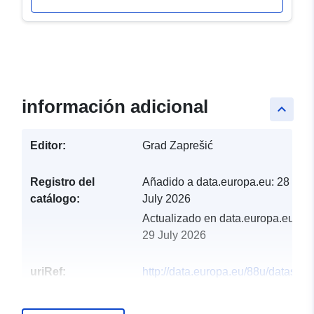
información adicional
keyboard_arrow_up
Editor:
Grad Zaprešić
Registro del
Añadido a data.europa.eu:
28
catálogo:
July 2026
Actualizado en data.europa.eu:
29 July 2026
uriRef:
http://data.europa.eu/88u/dataset/
rezultati-izbora-za-gradsko-vijece-
zapresica