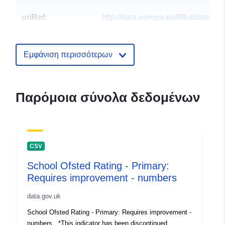
uriRef:
http://data.europa.eu/88u/dataset/k
rm79
Εμφάνιση περισσότερων
Παρόμοια σύνολα δεδομένων
CSV
School Ofsted Rating - Primary:
Requires improvement - numbers
data.gov.uk
School Ofsted Rating - Primary: Requires improvement -
numbers *This indicator has been discontinued