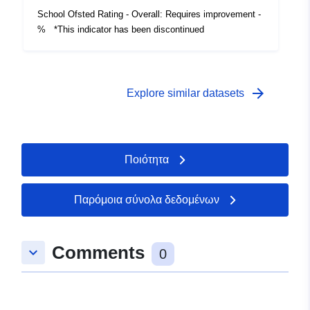
School Ofsted Rating - Overall: Requires improvement -
% *This indicator has been discontinued
arrow_forward
Explore similar datasets
Ποιότητα
Παρόμοια σύνολα δεδομένων
Comments
keyboard_arrow_down
0