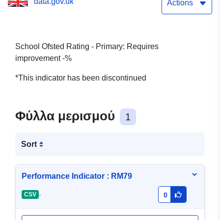
data.gov.uk
Actions
School Ofsted Rating - Primary: Requires
improvement -%
*This indicator has been discontinued
Φύλλα μερισμού
1
Sort
Performance Indicator : RM79
-
CSV
0