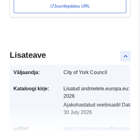
Juurdepääsu URL
Lisateave
keyboard_arrow_up
Väljaandja:
City of York Council
Kataloogi kirje:
Lisatud andmetele.europa.eu:
29 J
2026
Ajakohastatud veebisaidil Data.eu
30 July 2026
uriRef:
http://data.europa.eu/88u/dataset/k
tss08b