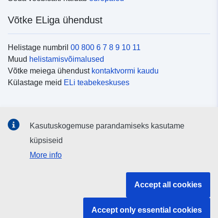
Võtke ELiga ühendust
Helistage numbril
00 800 6 7 8 9 10 11
Muud
helistamisvõimalused
Võtke meiega ühendust
kontaktvormi kaudu
Külastage meid
ELi teabekeskuses
Sotsiaalmeedia
Kasutuskogemuse parandamiseks kasutame
Otsige ELi teavet
sotsiaalmeediakanalitest
küpsiseid
More info
ELi institutsioonid ja asutused
Accept all cookies
Otsige kõiki ELi institutsioone ja ameteid
Accept only essential cookies