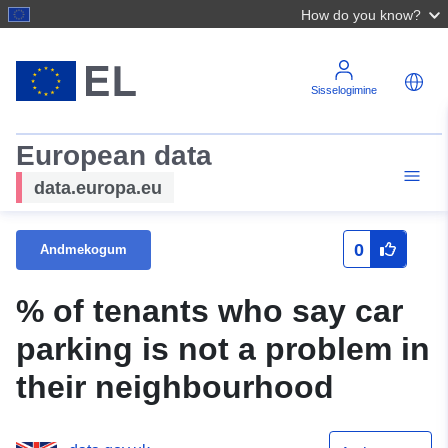
How do you know?
Sisselogimine
European data
data.europa.eu
0
Andmekogum
% of tenants who say car
parking is not a problem in
their neighbourhood