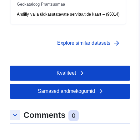
Geokataloog Prantsusmaa
Andilly valla üldkasutatavate servituutide kaart – (95014)
arrow_forward
Explore similar datasets
Kvaliteet
Sarnased andmekogumid
Comments
keyboard_arrow_down
0