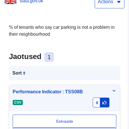
data.gov.uk
Actions
% of tenants who say car parking is not a problem in
their neighbourhood
Jaotused
1
Sort
Performance Indicator : TSS08B
-
CSV
0
Eelvaade