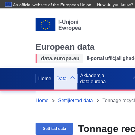
How do you know?
An official website of the European Union
European data
data.europa.eu
Il-portal uffiċjali għ
Akkademja
Home
Data
data.europa
Home
Settijiet tad-data
Tonnage recycl
Tonnage rec
Sett tad-data