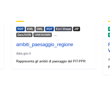
RDF
KML
GML
RDF
Esri Shape
ZIP
...
GeoJSON
UNKNOWN
ambiti_paesaggio_regione
data.gov.it
d
Rappresenta gli ambiti di paesaggio del PIT-PPR
P