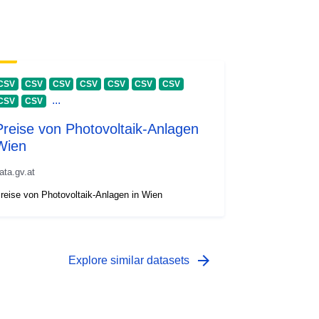
CSV
CSV
CSV
CSV
CSV
CSV
CSV
...
CSV
CSV
Preise von Photovoltaik-Anlagen
Wien
ata.gv.at
reise von Photovoltaik-Anlagen in Wien
arrow_forward
Explore similar datasets