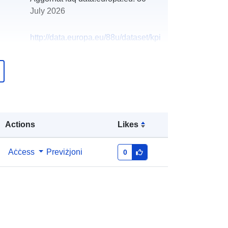
July 2026
http://data.europa.eu/88u/dataset/kpi
-wa401
Actions
Likes
Aċċess
Previżjoni
0