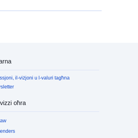
arna
ssjoni, il-viżjoni u l-valuri tagħna
letter
vizzi oħra
law
tenders