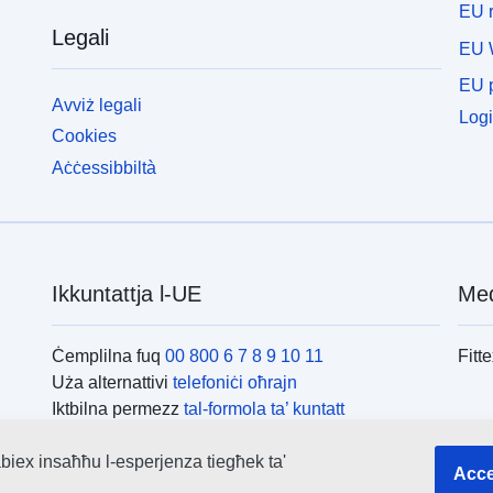
EU r
Legali
EU 
EU p
Avviż legali
Logi
Cookies
Aċċessibbiltà
Ikkuntattja l-UE
Med
Ċemplilna fuq
00 800 6 7 8 9 10 11
Fitt
Uża alternattivi
telefoniċi oħrajn
Iktbilna permezz
tal-formola ta’ kuntatt
Iltaqa’ magħna f’wieħed
miċ-ċentri tal-UE
L-is
biex insaħħu l-esperjenza tiegħek ta'
Acce