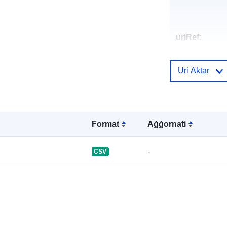
uriRef:
Uri Aktar
Format
Aġġornati
-
CSV