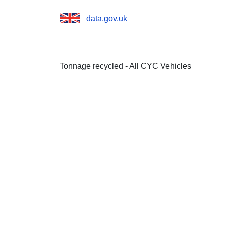
data.gov.uk
Tonnage recycled - All CYC Vehicles