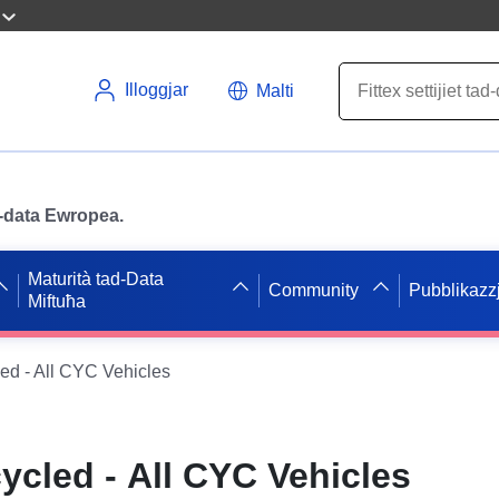
Illoggjar
Malti
ad-data Ewropea.
Maturità tad-Data
Community
Pubblikazzj
Miftuħa
ed - All CYC Vehicles
ycled - All CYC Vehicles