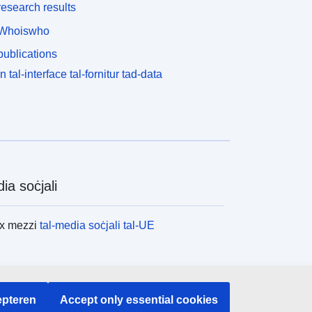
esearch results
Whoiswho
ublications
n tal-interface tal-fornitur tad-data
ia soċjali
ex mezzi
tal-media soċjali tal-UE
tituzzjonijiet u l-korpi tal-UE
pteren
Accept only essential cookies