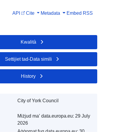
API
Cite
Metadata
Embed
RSS
Kwalità
Settijiet tad-Data simili
History
City of York Council
Miżjud ma’ data.europa.eu:
29 July
2026
Aġġornat fuq data.europa.eu:
30