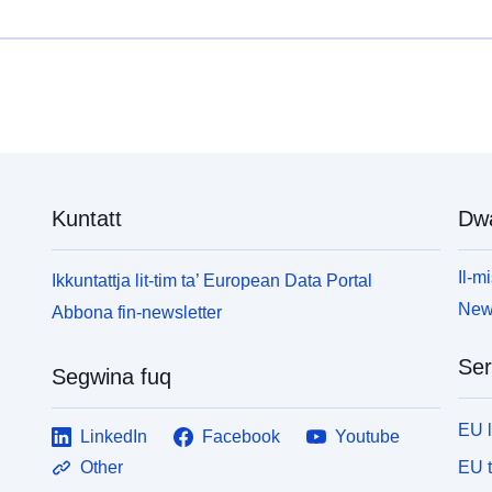
Kuntatt
Dw
Il-mi
Ikkuntattja lit-tim ta’ European Data Portal
News
Abbona fin-newsletter
Ser
Segwina fuq
EU 
LinkedIn
Facebook
Youtube
EU 
Other