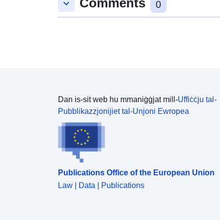
Comments
keyboard_arrow_down
0
Dan is-sit web hu mmaniġġjat mill-
Uffiċċju tal-
Pubblikazzjonijiet tal-Unjoni Ewropea
Publications Office of the European Union
Law | Data | Publications