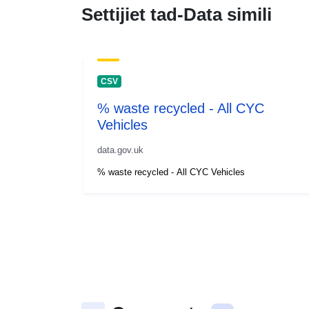
Settijiet tad-Data simili
CSV
% waste recycled - All CYC
Vehicles
data.gov.uk
% waste recycled - All CYC Vehicles