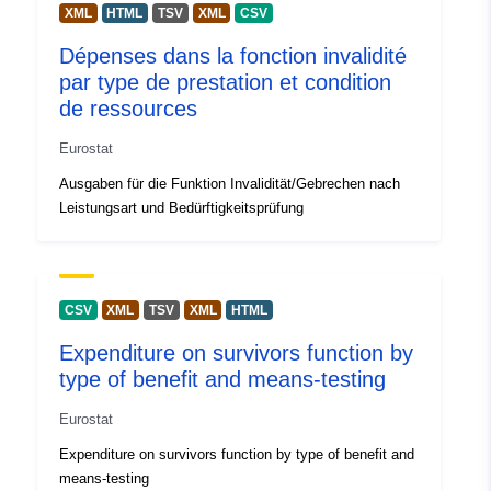
Turkey
XML
HTML
TSV
XML
CSV
Finland
Dépenses dans la fonction invalidité
Austria
par type de prestation et condition
Czechia
de ressources
Italy
Hungary
Eurostat
Greece
Ausgaben für die Funktion Invalidität/Gebrechen nach
Netherlands
Leistungsart und Bedürftigkeitsprüfung
Slovakia
United Kingdom
Belgium
Portugal
CSV
XML
TSV
XML
HTML
Switzerland
Iceland
Expenditure on survivors function by
Montenegro
type of benefit and means-testing
Malta
Eurostat
Spain
North Macedonia
Expenditure on survivors function by type of benefit and
Bulgaria
means-testing