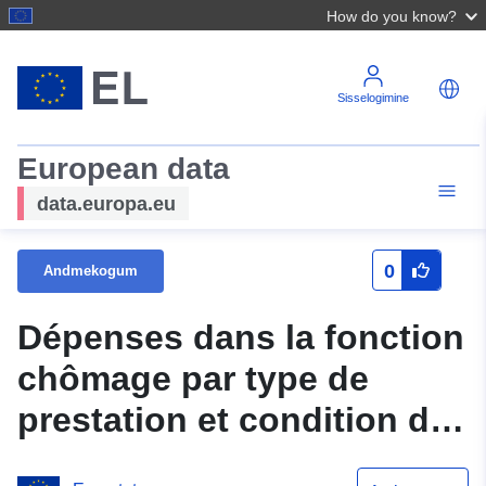
How do you know?
Sisselogimine
European data
data.europa.eu
0
Andmekogum
Dépenses dans la fonction
chômage par type de
prestation et condition de
ressources