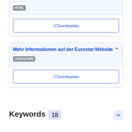
-
HTML
Juurdepääs
Mehr Informationen auf der Eurostat Website
-
UNKNOWN
Juurdepääs
Keywords
18
keyboard_arrow_down