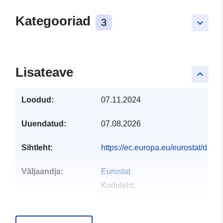
Kategooriad
3
keyboard_arrow_down
Lisateave
keyboard_arrow_up
Loodud:
07.11.2024
Uuendatud:
07.08.2026
Sihtleht:
https://ec.europa.eu/eurostat/dat
Väljaandja:
Eurostat
Koduleht:
https://commission.europa.eu/abou
and-executive-agencies/euros...