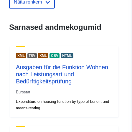
Näita rohkem
Kontaktpunktid:
Telefon:
tel:+352430136789
Aadress:
Joseph Bech building, 5
Alphonse Weicker, L-2721 Luxem
Sarnased andmekogumid
URL:
http://ec.europa.eu/eurostat/help/s
Kataloogi kirje:
Lisatud andmetele.europa.eu:
29 A
XML
TSV
XML
CSV
HTML
2022
Ausgaben für die Funktion Wohnen
Ajakohastatud veebisaidil Data.eu
nach Leistungsart und
08 August 2026
Bedürftigkeitsprüfung
Ruumiline
European Union
Eurostat
vahend:
Croatia
Expenditure on housing function by type of benefit and
Germany
means-testing
Cyprus
Albania
Estonia