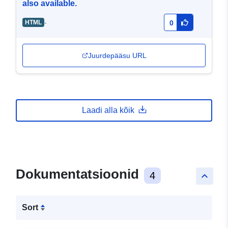
also available.
-
HTML
0
Juurdepääsu URL
Laadi alla kõik
Dokumentatsioonid
4
keyboard_arrow_up
Sort