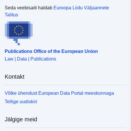
Seda veebisaiti haldab
Euroopa Liidu Väljaannete
uriRef:
http://data.europa.eu/88u/datase
Talitus
Juurdepääsuõigu
public
sed:
Tekkepõhine
annual
Publications Office of the European Union
perioodilisus:
Law | Data | Publications
Ajaline katvus:
01 January 1990
Kontakt
 -
31 December 2024
Tüüp:
Statistical data
Võtke ühendust European Data Portal meeskonnaga
Ressurss:
Tellige uudiskiri
http://publications.europa.eu/resou
type/STATISTICAL
Jälgige meid