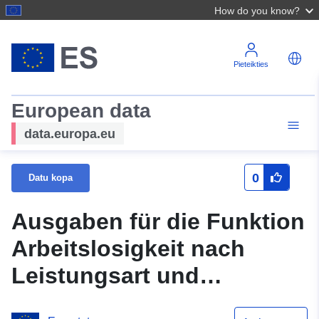
How do you know?
Pieteikties
European data
data.europa.eu
0
Datu kopa
Ausgaben für die Funktion
Arbeitslosigkeit nach
Leistungsart und
Bedürftigkeitsprüfung