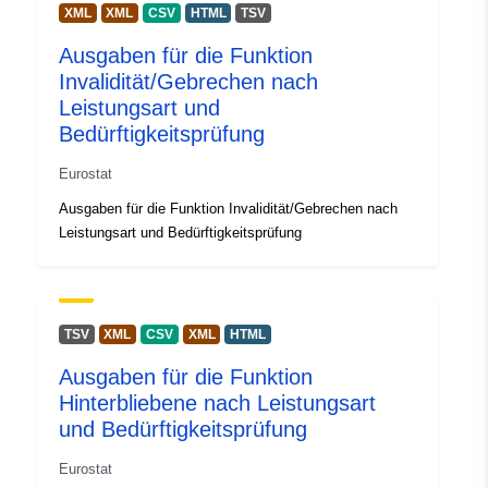
Turkey
XML
XML
CSV
HTML
TSV
Finland
Ausgaben für die Funktion
Austria
Invalidität/Gebrechen nach
Czechia
Leistungsart und
Hungary
Bedürftigkeitsprüfung
Italy
Greece
Eurostat
Netherlands
Ausgaben für die Funktion Invalidität/Gebrechen nach
Slovakia
Leistungsart und Bedürftigkeitsprüfung
United Kingdom
Belgium
Portugal
Switzerland
TSV
XML
CSV
XML
HTML
Iceland
Montenegro
Ausgaben für die Funktion
Malta
Hinterbliebene nach Leistungsart
Spain
und Bedürftigkeitsprüfung
North Macedonia
Eurostat
Bulgaria