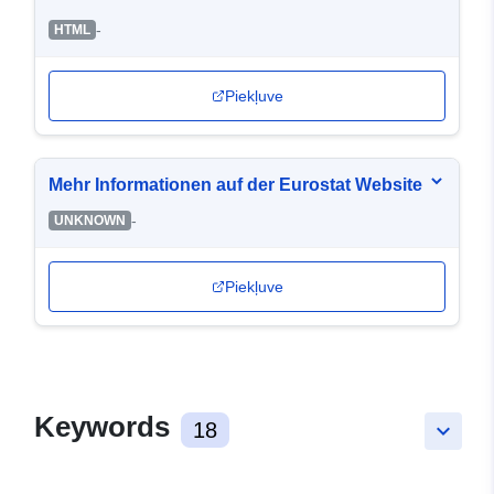
-
HTML
Piekļuve
Mehr Informationen auf der Eurostat Website
-
UNKNOWN
Piekļuve
Keywords
18
keyboard_arrow_down