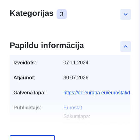
Kategorijas
3
keyboard_arrow_down
Papildu informācija
keyboard_arrow_up
Izveidots:
07.11.2024
Atjaunot:
30.07.2026
Galvenā lapa:
https://ec.europa.eu/eurostat/dat
Publicētājs:
Eurostat
Sākumlapa:
https://commission.europa.eu/abou
and-executive-agencies/euros...