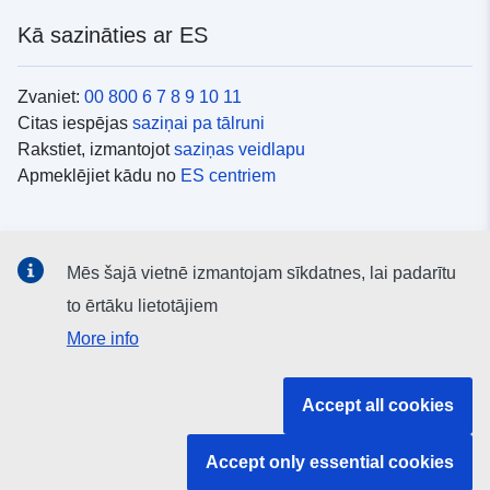
Kā sazināties ar ES
Zvaniet:
00 800 6 7 8 9 10 11
Citas iespējas
saziņai pa tālruni
Rakstiet, izmantojot
saziņas veidlapu
Apmeklējiet kādu no
ES centriem
Sociālie mediji
Mēs šajā vietnē izmantojam sīkdatnes, lai padarītu
ES konti
sociālajos medijos
to ērtāku lietotājiem
More info
ES iestādes un struktūras
Accept all cookies
Meklēt visas ES iestādes un struktūras
Accept only essential cookies