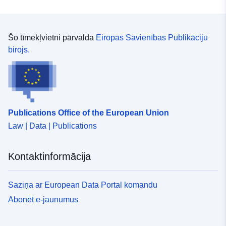
uriRef:
http://data.europa.eu/88u/datase
Piekļuves
public
Šo tīmekļvietni pārvalda
Eiropas Savienības Publikāciju
tiesības:
birojs.
Uzkrāšanas
annual
periodiskums:
Periods:
01 January 1990
Publications Office of the European Union
 -
31 December 2024
Law | Data | Publications
Tips:
Statistical data
Kontaktinformācija
Avoti:
http://publications.europa.eu/resou
Saziņa ar European Data Portal komandu
type/STATISTICAL
Abonēt e-jaunumus