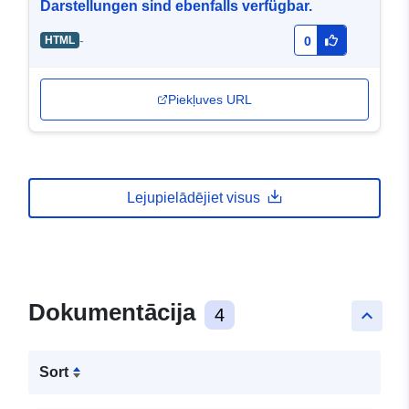
Darstellungen sind ebenfalls verfügbar.
-
HTML
0
Piekļuves URL
Lejupielādējiet visus
Dokumentācija
4
keyboard_arrow_up
Sort