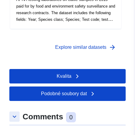
paid for by food and environment safety surveillance and
research contracts. The dataset includes the following
fields: Year; Species class; Species; Test code; test
description; Number of tests (the volume of tests
performed in the 12 month period). Attribution statement:
©Crown Copyright, APHA 2016
arrow_forward
Explore similar datasets
Kvalita
Podobné soubory dat
Comments
keyboard_arrow_down
0