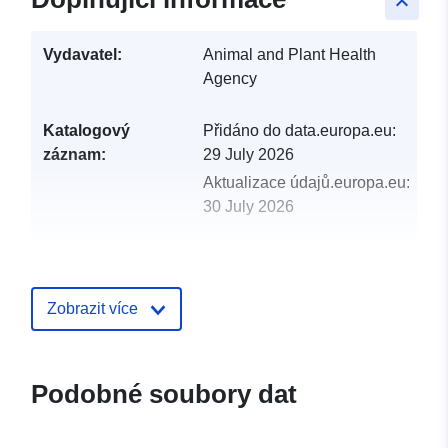
keyboard_arrow_up
Vydavatel:
Animal and Plant Health
Agency
Katalogový
Přidáno do data.europa.eu:
záznam:
29 July 2026
Aktualizace údajů.europa.eu:
30 July 2026
uriRef:
http://data.europa.eu/88u/dataset/l
test-figures-food-and-environment-
surveillance-cattle-2012
Zobrazit více
Podobné soubory dat