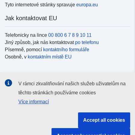
Tyto internetové stránky spravuje
europa.eu
Jak kontaktovat EU
Telefonicky na lince
00 800 6 7 8 9 10 11
Jiný způsob, jak nás kontaktovat
po telefonu
Písemně, pomocí
kontaktního formuláře
Osobně, v
kontaktním místě EU
Sociální média
V rámci zkvalitňování našich služeb uživatelům na
Vyhledávání informačních kanálů EU v
sociálních médiích
těchto stránkách používáme cookies
Více informací
Orgány a instituce EU
Accept all cookies
Vyhledávání orgánů a institucí EU