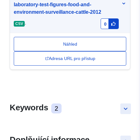
laboratory-test-figures-food-and-
environment-surveillance-cattle-2012
-
CSV
0
Náhled
Adresa URL pro přístup
Keywords
2
keyboard_arrow_down
Doplňující informace