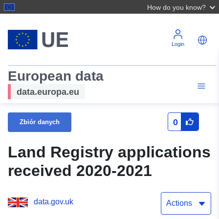
How do you know?
Login
European data
data.europa.eu
0
Zbiór danych
Land Registry applications
received 2020-2021
data.gov.uk
Actions