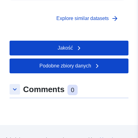
arrow_forward
Explore similar datasets
Jakość
Podobne zbiory danych
Comments
keyboard_arrow_down
0