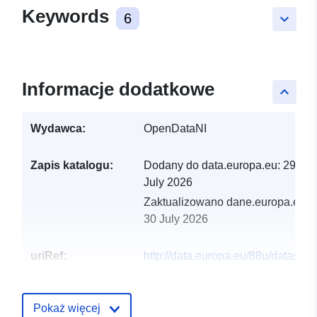
Keywords
6
keyboard_arrow_down
Informacje dodatkowe
keyboard_arrow_up
Wydawca:
OpenDataNI
Zapis katalogu:
Dodany do data.europa.eu:
29
July 2026
Zaktualizowano dane.europa.eu:
30 July 2026
uriRef:
http://data.europa.eu/88u/dataset/l
registry-applications-received-202
2021
Pokaż więcej