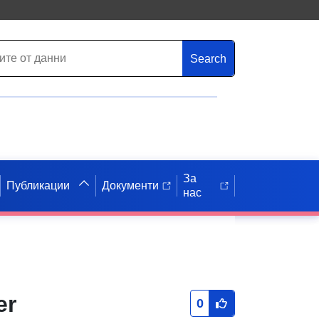
Search
За
Публикации
Документи
нас
er
0