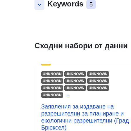
Keywords
keyboard_arrow_down
5
Сходни набори от данни
UNKNOWN
UNKNOWN
UNKNOWN
UNKNOWN
UNKNOWN
UNKNOWN
UNKNOWN
UNKNOWN
UNKNOWN
...
UNKNOWN
Заявления за издаване на
разрешителни за планиране и
екологични разрешителни (Град
Брюксел)