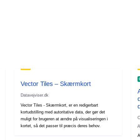
Vector Tiles – Skærmkort
Datavejviser.dk
Vector Tiles - Skærmkort, er en redigerbart
kortudstilling med autoritative data, der gør det
О
muligt for brugeren at ændre på visualiseringen i
д
kortet, så det passer til præcis deres behov.
A