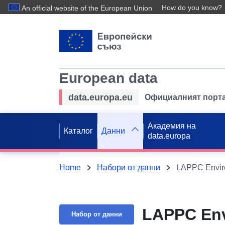
How do you know?
An official website of the European Union
European data
data.europa.eu
Официалният порта
Академия на
Каталог
Данни
data.europa
Home
Набори от данни
LAPPC Enviro
LAPPC Envi
Набор от данни