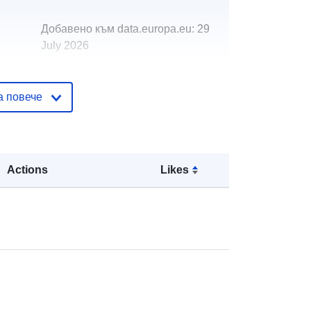
Добавено към data.europa.eu:
29
July 2026
Актуализирана на data.europa.eu:
30 July 2026
а повече
http://data.europa.eu/88u/dataset/lap
pc-environmental-permitting-
register2
Actions
Likes