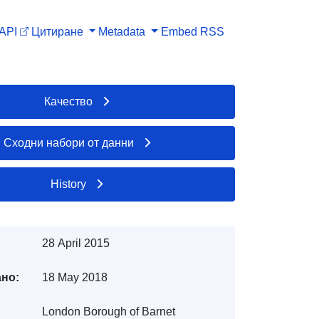
API
Цитиране
Metadata
Embed
RSS
Качество
Сходни набори от данни
History
28 April 2015
но:
18 May 2018
London Borough of Barnet