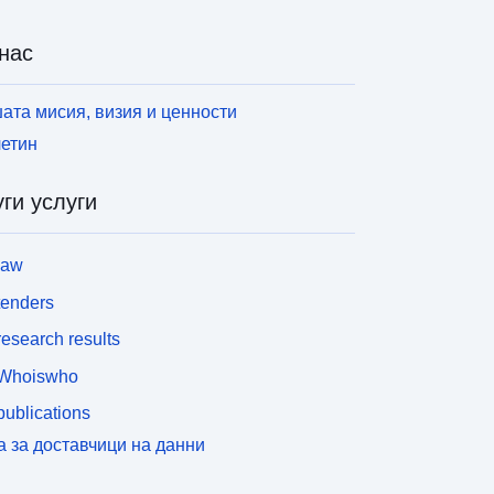
нас
ата мисия, визия и ценности
етин
ги услуги
law
tenders
esearch results
Whoiswho
ublications
а за доставчици на данни