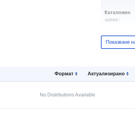
Каталожен
запис:
Показване н
uriRef:
Формат
Актуализирано
No Distributions Available