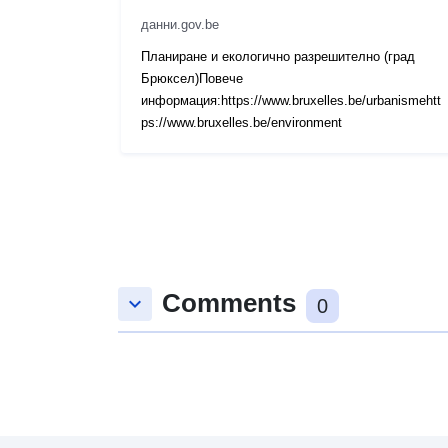
данни.gov.be
Планиране и екологично разрешително (град
Брюксел)Повече
информация:https://www.bruxelles.be/urbanismehtt
ps://www.bruxelles.be/environment
Comments
keyboard_arrow_down
0