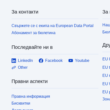
За контакти
За 
Наш
Свържете се с екипа на European Data Portal
Бюл
Абонамент за бюлетина
Дру
Последвайте ни в
EU 
LinkedIn
Facebook
Youtube
EU 
Other
EU r
Правни аспекти
EU 
EU p
Правна информация
Зон
Бисквитки