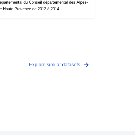
épartemental du Conseil départemental des Alpes-
e-Haute-Provence de 2012 à 2014
arrow_forward
Explore similar datasets