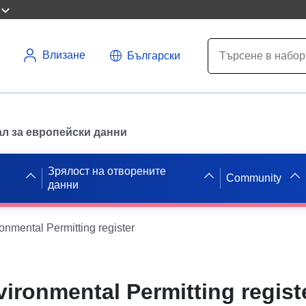
Влизане
Български
л за европейски данни
Зрялост на отворените
Community
данни
nmental Permitting register
ronmental Permitting regist