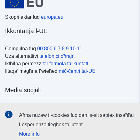
Skopri aktar fuq
europa.eu
Ikkuntattja l-UE
Ċemplilna fuq
00 800 6 7 8 9 10 11
Uża alternattivi
telefoniċi oħrajn
Iktbilna permezz
tal-formola ta’ kuntatt
Iltaqa’ magħna f’wieħed
miċ-ċentri tal-UE
Media soċjali
Fittex mezzi
tal-media soċjali tal-UE
Aħna nużaw il-cookies fuq dan is-sit sabiex insaħħu
l-esperjenza tiegħek ta' utent
L-istituzzjonijiet u l-korpi tal-UE
More info