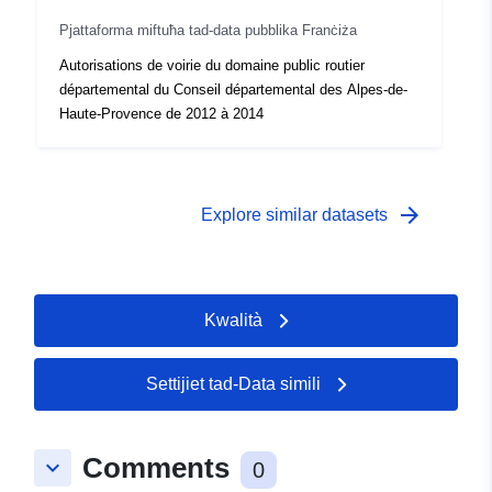
Pjattaforma miftuħa tad-data pubblika Franċiża
Autorisations de voirie du domaine public routier
départemental du Conseil départemental des Alpes-de-
Haute-Provence de 2012 à 2014
arrow_forward
Explore similar datasets
Kwalità
Settijiet tad-Data simili
Comments
keyboard_arrow_down
0