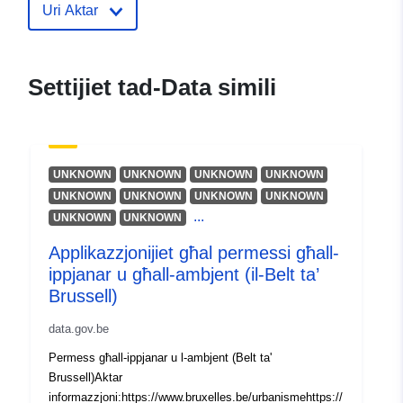
Uri Aktar
uriRef:
http://data.europa.eu/88u/dataset/l
environmental-permitting-register2
Settijiet tad-Data simili
UNKNOWN
UNKNOWN
UNKNOWN
UNKNOWN
UNKNOWN
UNKNOWN
UNKNOWN
UNKNOWN
...
UNKNOWN
UNKNOWN
Applikazzjonijiet għal permessi għall-
ippjanar u għall-ambjent (il-Belt ta’
Brussell)
data.gov.be
Permess għall-ippjanar u l-ambjent (Belt ta'
Brussell)Aktar
informazzjoni:https://www.bruxelles.be/urbanismehttps://