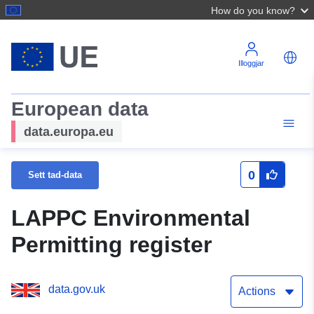
How do you know?
Illoggjar
European data
data.europa.eu
0
Sett tad-data
LAPPC Environmental
Permitting register
data.gov.uk
Actions