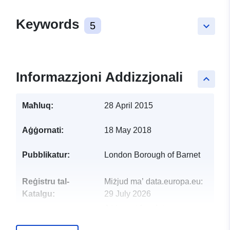
Keywords
5
keyboard_arrow_down
Informazzjoni Addizzjonali
keyboard_arrow_up
Maħluq:
28 April 2015
Aġġornati:
18 May 2018
Pubblikatur:
London Borough of Barnet
Reġistru tal-
Miżjud ma’ data.europa.eu:
Katalgu:
29 July 2026
Aġġornat fuq data.europa.eu:
30 July 2026