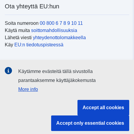
Ota yhteyttä EU:hun
Soita numeroon
00 800 6 7 8 9 10 11
Käytä muita
soittomahdollisuuksia
Lähetä viesti
yhteydenottolomakkeella
Käy
EU:n tiedotuspisteessä
Sosiaalinen media
Käytämme evästeitä tällä sivustolla
EU
sosiaalisessa mediassa
parantaaksemme käyttäjäkokemusta
More info
EU:n toimielimet ja muut elimet
Accept all cookies
Haku EU:n toimielimistä ja elimistä
Accept only essential cookies