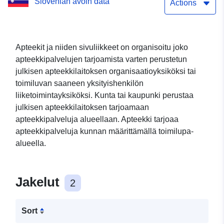
Slovenian avoin data
Actions
Apteekit ja niiden sivuliikkeet on organisoitu joko
apteekkipalvelujen tarjoamista varten perustetun
julkisen apteekkilaitoksen organisaatioyksiköksi tai
toimiluvan saaneen yksityishenkilön
liiketoimintayksiköksi. Kunta tai kaupunki perustaa
julkisen apteekkilaitoksen tarjoamaan
apteekkipalveluja alueellaan. Apteekki tarjoaa
apteekkipalveluja kunnan määrittämällä toimilupa-
alueella.
Jakelut
2
Sort