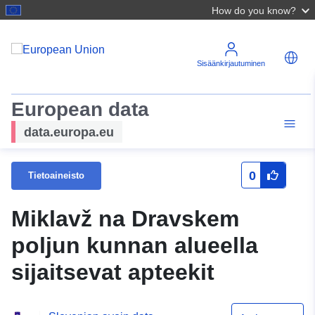
How do you know?
Sisäänkirjautuminen
European data
data.europa.eu
0
Tietoaineisto
Miklavž na Dravskem
poljun kunnan alueella
sijaitsevat apteekit