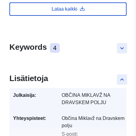
Lataa kaikki
Keywords
4
keyboard_arrow_down
Lisätietoja
keyboard_arrow_up
Julkaisija:
OBČINA MIKLAVŽ NA
DRAVSKEM POLJU
Yhteyspisteet:
Občina Miklavž na Dravskem
polju
S-posti: