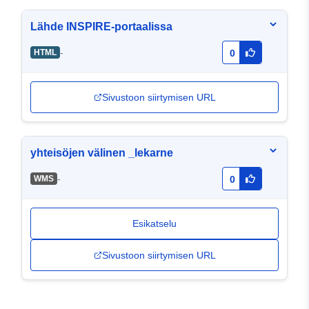
Lähde INSPIRE-portaalissa
-
HTML
0
Sivustoon siirtymisen URL
yhteisöjen välinen _lekarne
-
WMS
0
Esikatselu
Sivustoon siirtymisen URL