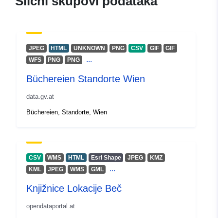
Slični skupovi podataka
JPEG
HTML
UNKNOWN
PNG
CSV
GIF
GIF
...
WFS
PNG
PNG
Büchereien Standorte Wien
data.gv.at
Büchereien, Standorte, Wien
CSV
WMS
HTML
Esri Shape
JPEG
KMZ
...
KML
JPEG
WMS
GML
Knjižnice Lokacije Beč
opendataportal.at