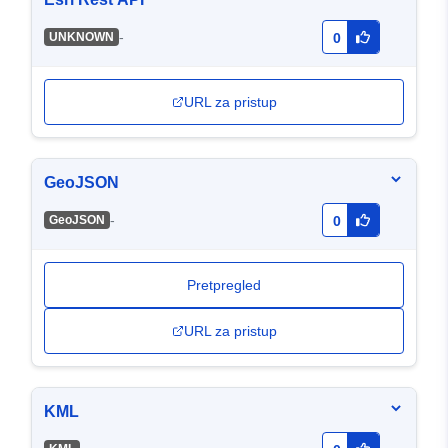
-
UNKNOWN
0
URL za pristup
GeoJSON
-
GeoJSON
0
Pretpregled
URL za pristup
KML