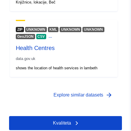
Knjižnice, lokacije, Beč
ZIP
UNKNOWN
KML
UNKNOWN
UNKNOWN
...
GeoJSON
CSV
Health Centres
data.gov.uk
shows the location of health services in lambeth
arrow_forward
Explore similar datasets
Kvaliteta