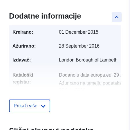
Dodatne informacije
keyboard_arrow_up
Kreirano:
01 December 2015
Ažurirano:
28 September 2016
Izdavač:
London Borough of Lambeth
Kataloški
Dodano u data.europa.eu:
29 July
registar:
Ažurirano na temelju podataka.eu
30 July 2026
uriRef:
http://data.europa.eu/88u/dataset/l
Prikaži više