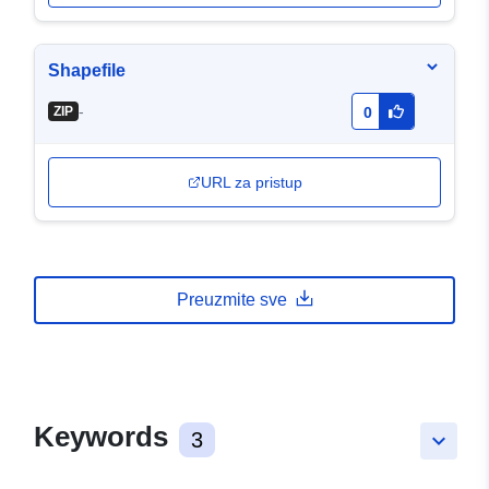
Shapefile
-
ZIP
0
URL za pristup
Preuzmite sve
Keywords
3
keyboard_arrow_down