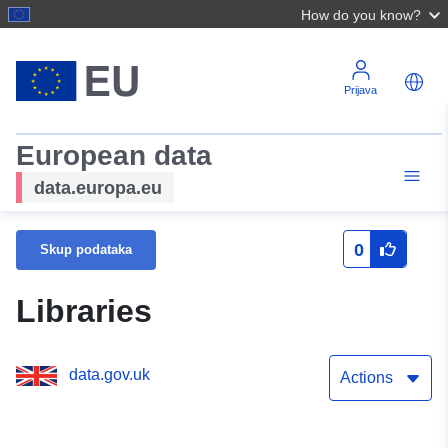
How do you know?
Prijava
European data
data.europa.eu
0
Skup podataka
Libraries
data.gov.uk
Actions