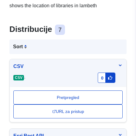
shows the location of libraries in lambeth
Distribucije
7
Sort
CSV
-
CSV
0
Pretpregled
URL za pristup
Esri Rest API