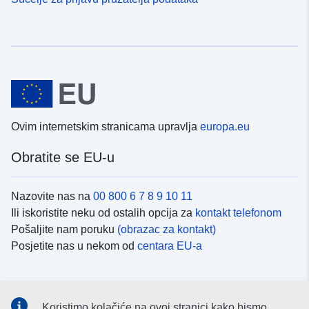
Ovim internetskim stranicama upravlja
europa.eu
Obratite se EU-u
Nazovite nas na
00 800 6 7 8 9 10 11
Ili iskoristite neku od ostalih opcija za
kontakt telefonom
Pošaljite nam poruku
(obrazac za kontakt)
Posjetite nas u nekom od
centara EU-a
Društvene mreže
Koristimo kolačiće na ovoj stranici kako bismo