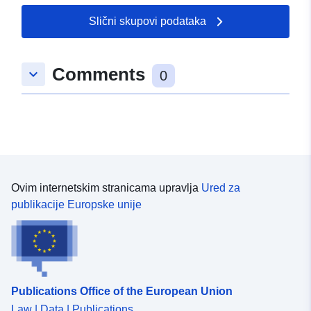
Slični skupovi podataka
Comments
keyboard_arrow_down
0
Ovim internetskim stranicama upravlja
Ured za
publikacije Europske unije
Publications Office of the European Union
Law | Data | Publications