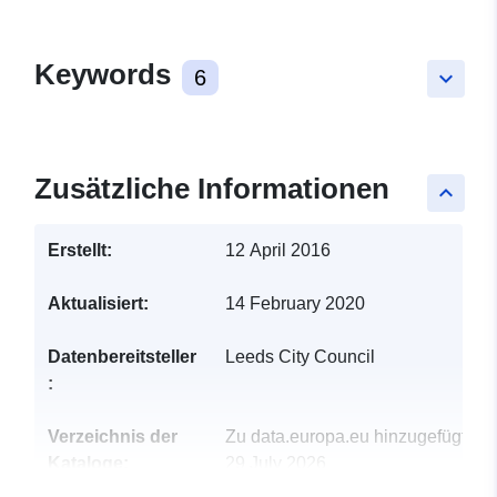
Keywords
6
keyboard_arrow_down
Zusätzliche Informationen
keyboard_arrow_up
Erstellt:
12 April 2016
Aktualisiert:
14 February 2020
Datenbereitsteller
Leeds City Council
:
Verzeichnis der
Zu data.europa.eu hinzugefügt:
Kataloge:
29 July 2026
Aktualisiert auf data.europa.eu: