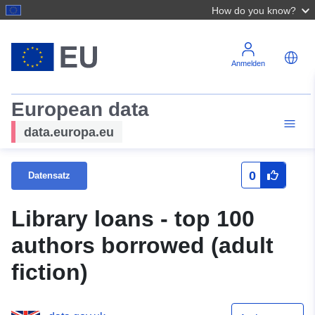
How do you know?
Anmelden
European data
data.europa.eu
0
Datensatz
Library loans - top 100
authors borrowed (adult
fiction)