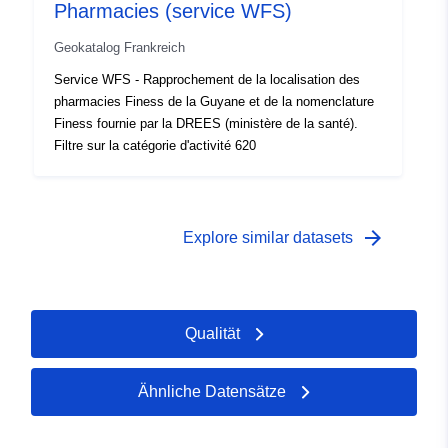
Pharmacies (service WFS)
Geokatalog Frankreich
Service WFS - Rapprochement de la localisation des
pharmacies Finess de la Guyane et de la nomenclature
Finess fournie par la DREES (ministère de la santé).
Filtre sur la catégorie d'activité 620
arrow_forward
Explore similar datasets
Qualität
Ähnliche Datensätze