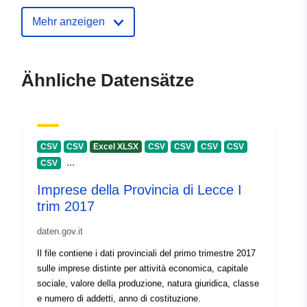
30 July 2026
Mehr anzeigen
uriRef:
http://data.europa.eu/88u/dataset/li
loans-top-100-authors-borrowed-ad
Ähnliche Datensätze
fiction
CSV
CSV
Excel XLSX
CSV
CSV
CSV
CSV
...
CSV
Imprese della Provincia di Lecce I
trim 2017
daten.gov.it
Il file contiene i dati provinciali del primo trimestre 2017
sulle imprese distinte per attività economica, capitale
sociale, valore della produzione, natura giuridica, classe
e numero di addetti, anno di costituzione.