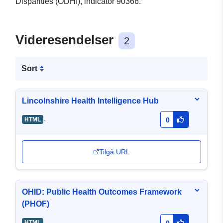
Disparities (ODHI), indicator 90366.
Videresendelser
2
Sort
Lincolnshire Health Intelligence Hub
-
HTML
0
Tilgå URL
OHID: Public Health Outcomes Framework
(PHOF)
-
HTML