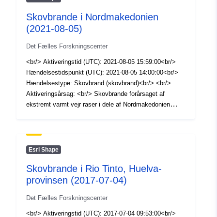
Skovbrande i Nordmakedonien
(2021-08-05)
Det Fælles Forskningscenter
<br/> Aktiveringstid (UTC): 2021-08-05 15:59:00<br/>
Hændelsestidspunkt (UTC): 2021-08-05 14:00:00<br/>
Hændelsestype: Skovbrand (skovbrand)<br/> <br/>
Aktiveringsårsag: <br/> Skovbrande forårsaget af
ekstremt varmt vejr raser i dele af Nordmakedonien
såvel som i andre lande i Sydøsteuropa. Brandmænd og
redningstjenester opererer i de berørte områder for at
inddæmme brandene.<br/> <br/> Referenceprodukter:
0<br/> Afgrænsningsprodukter: 5<br/> Klassificering af
Esri Shape
produkter: 4<br/> <br/> Copernicus'
Skovbrande i Rio Tinto, Huelva-
beredskabsstyringstjeneste - Mapping er en tjeneste,
provinsen (2017-07-04)
der finansieres af Europa-Kommissionen, og som har til
formål at forsyne aktører inden for forvaltning af
Det Fælles Forskningscenter
naturkatastrofer og menneskeskabte katastrofer, navnlig
civilbeskyttelsesmyndigheder og aktører inden for
<br/> Aktiveringstid (UTC): 2017-07-04 09:53:00<br/>