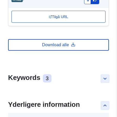
0
Tilgå URL
Download alle
Keywords
3
keyboard_arrow_down
Yderligere information
keyboard_arrow_up