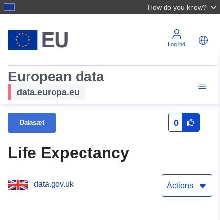
How do you know?
Log ind
European data
data.europa.eu
0
Datasæt
Life Expectancy
data.gov.uk
Actions