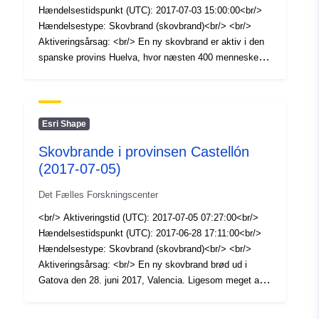
humanitær bistand, med kortlægningsprodukter baseret
Hændelsestidspunkt (UTC): 2017-07-03 15:00:00<br/>
på satellitbilleder.<br/>
Hændelsestype: Skovbrand (skovbrand)<br/> <br/>
Aktiveringsårsag: <br/> En ny skovbrand er aktiv i den
spanske provins Huelva, hvor næsten 400 mennesker
blev evakueret fra den nordlige del af El Campillo by af
forsigtighedshensyn. <br/> <br/> Referenceprodukter:
0<br/> Afgrænsningsprodukter: 5<br/> Klassificering af
produkter: 3<br/> <br/> Copernicus'
Esri Shape
beredskabsstyringstjeneste - Mapping er en tjeneste,
Skovbrande i provinsen Castellón
der finansieres af Europa-Kommissionen, og som har til
(2017-07-05)
formål at forsyne aktører inden for forvaltning af
naturkatastrofer og menneskeskabte katastrofer, navnlig
Det Fælles Forskningscenter
civilbeskyttelsesmyndigheder og aktører inden for
humanitær bistand, med kortlægningsprodukter baseret
<br/> Aktiveringstid (UTC): 2017-07-05 07:27:00<br/>
på satellitbilleder.<br/>
Hændelsestidspunkt (UTC): 2017-06-28 17:11:00<br/>
Hændelsestype: Skovbrand (skovbrand)<br/> <br/>
Aktiveringsårsag: <br/> En ny skovbrand brød ud i
Gatova den 28. juni 2017, Valencia. Ligesom meget af
Spanien er området i Valencia i høj alarm for skovbrande
på grund af en hedebølge.<br/> <br/>