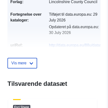
Forlag:
Lincolnshire County Council
Fortegnelse over
Tilføjet til data.europa.eu:
29
kataloger:
July 2026
Opdateret på data.europa.eu:
30 July 2026
uriRef:
http://data.europa.eu/88u/dataset/li
expectancy1
Vis mere
Tilsvarende datasæt
Esri Shape