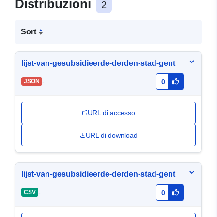
Distribuzioni
2
Sort
lijst-van-gesubsidieerde-derden-stad-gent
-
JSON
0
URL di accesso
URL di download
lijst-van-gesubsidieerde-derden-stad-gent
-
CSV
0