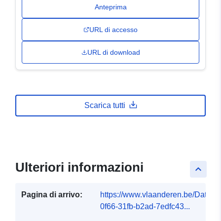
Anteprima
URL di accesso
URL di download
Scarica tutti
Ulteriori informazioni
keyboard_arrow_up
Pagina di arrivo:
https://www.vlaanderen.be/DataC
0f66-31fb-b2ad-7edfc43...