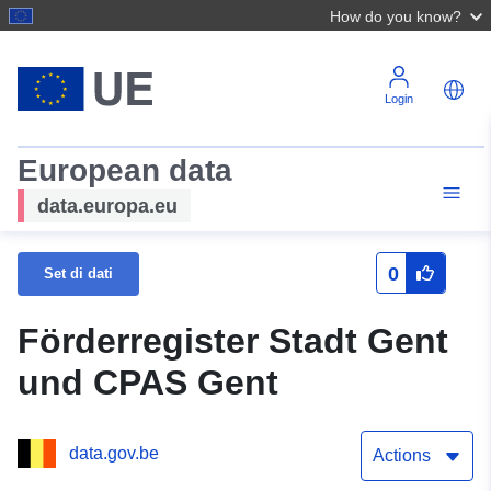
How do you know?
Login
European data
data.europa.eu
0
Set di dati
Förderregister Stadt Gent
und CPAS Gent
data.gov.be
Actions