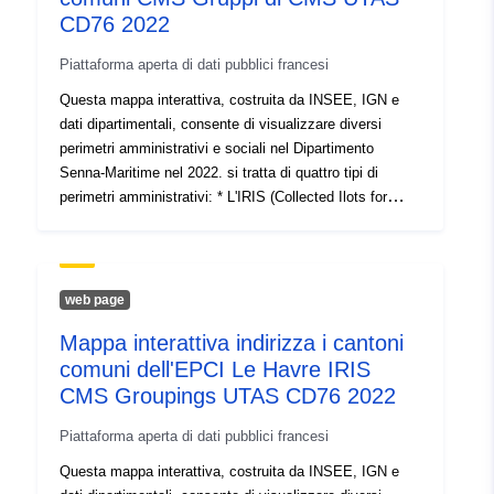
CD76 2022
uriRef:
http://data.europa.eu/88u/dataset/li
van-gesubsidieerde-derden-stad-
Piattaforma aperta di dati pubblici francesi
gent
Questa mappa interattiva, costruita da INSEE, IGN e
dati dipartimentali, consente di visualizzare diversi
Diritti di accesso:
public
perimetri amministrativi e sociali nel Dipartimento
Senna-Maritime nel 2022. si tratta di quattro tipi di
perimetri amministrativi: * L'IRIS (Collected Ilots for
Statistical Information). Questa divisione, istituita da
INSEE, costituisce il mattone di base per la diffusione
dei dati infracomunitari. Un IRIS rappresenta tra 1.800 e
5.000 abitanti o più di 1.000 dipendenti o un diritto di
web page
passaggio specifico scarsamente popolato (porto, parco
Mappa interattiva indirizza i cantoni
naturale, ecc.), * i comuni, * intercomunità (istituzioni
comuni dell'EPCI Le Havre IRIS
pubbliche di cooperazione intercomunale o EPCI),
raggruppamenti di comuni attorno a progetti comuni:
CMS Groupings UTAS CD76 2022
Comunità di Comuni, Comunità di Agglomerazione,
Piattaforma aperta di dati pubblici francesi
Metropoli, ecc., i Cantoni, che sono le circoscrizioni che
fungono da esecutivo per l'elezione dei consiglieri
Questa mappa interattiva, costruita da INSEE, IGN e
dipartimentali, oltre a tre settori corrispondenti alle scale