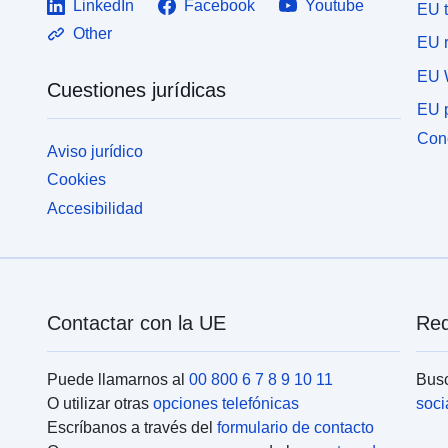
LinkedIn
Facebook
Youtube
EU 
Other
EU r
EU 
Cuestiones jurídicas
EU p
Cone
Aviso jurídico
Cookies
Accesibilidad
Contactar con la UE
Red
Puede llamarnos al
00 800 6 7 8 9 10 11
Busc
O utilizar otras
opciones telefónicas
soci
Escríbanos a través del
formulario de contacto