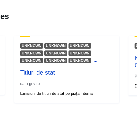
res
UNKNOWN
UNKNOWN
UNKNOWN
UNKNOWN
UNKNOWN
UNKNOWN
...
UNKNOWN
UNKNOWN
UNKNOWN
Titluri de stat
P
data.gov.ro
D
Emisiuni de titluri de stat pe piaţa internă