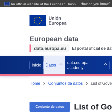
How do you know?
An official website of the European Union
European data
data.europa.eu
El portal oficial de 
data.europa
Inicio
Datos
academy
Home
Conjuntos de datos
List of Gov
List of G
Conjunto de datos