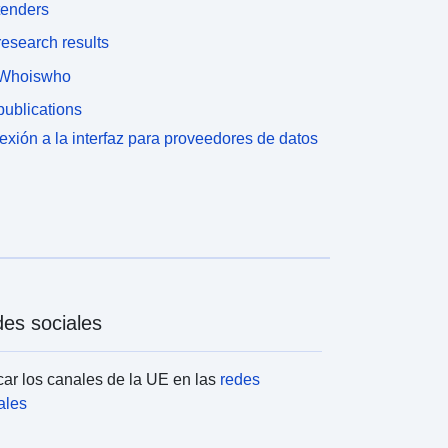
tenders
esearch results
Whoiswho
ublications
xión a la interfaz para proveedores de datos
es sociales
ar los canales de la UE en las
redes
ales