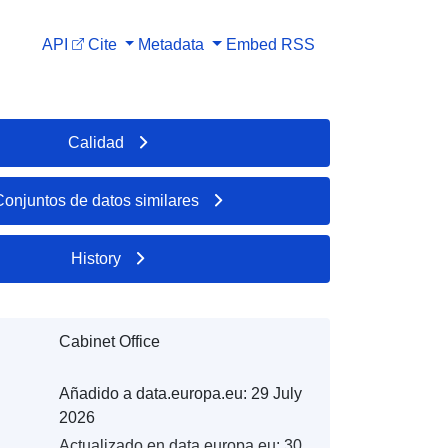
API
Cite
Metadata
Embed
RSS
Calidad
Conjuntos de datos similares
History
Cabinet Office
Añadido a data.europa.eu:
29 July
2026
Actualizado en data.europa.eu:
30