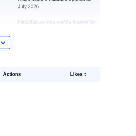
July 2026
http://data.europa.eu/88u/dataset/list
-of-government-non-executives
Actions
Likes