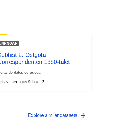
UNKNOWN
Kubhist 2: Östgöta
Correspondenten 1880-talet
ortal de datos de Suecia
el av samlingen Kubhist 2
arrow_forward
Explore similar datasets