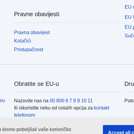
EU r
Pravne obavijesti
EU 
EU p
Pravna obavijest
Suče
Kolačići
Pristupačnost
Obratite se EU-u
Dru
eu
Nazovite nas na
00 800 6 7 8 9 10 11
Potr
Ili iskoristite neku od ostalih opcija za
kontakt
telefonom
Pošaljite nam poruku
(obrazac za kontakt)
Inst
o bismo poboljšali vaše korisničko
Posjetite nas u nekom od
centara EU-a
Accept all 