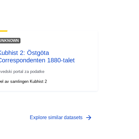
UNKNOWN
Kubhist 2: Östgöta
Correspondenten 1880-talet
vedski portal za podatke
el av samlingen Kubhist 2
arrow_forward
Explore similar datasets