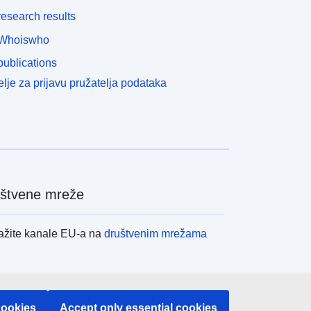
esearch results
Whoiswho
ublications
lje za prijavu pružatelja podataka
štvene mreže
ažite kanale EU-a na
društvenim mrežama
itucije i tijela EU-
cookies
Accept only essential cookies