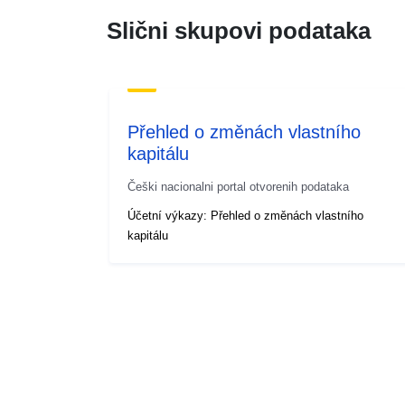
Slični skupovi podataka
Přehled o změnách vlastního
kapitálu
Češki nacionalni portal otvorenih podataka
Účetní výkazy: Přehled o změnách vlastního
kapitálu