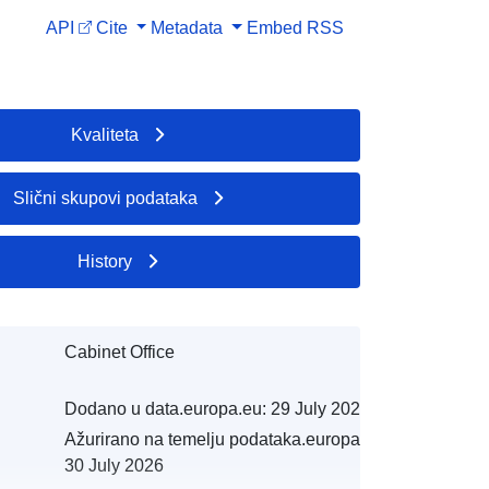
API
Cite
Metadata
Embed
RSS
Kvaliteta
Slični skupovi podataka
History
Cabinet Office
Dodano u data.europa.eu:
29 July 2026
Ažurirano na temelju podataka.europa.eu:
30 July 2026