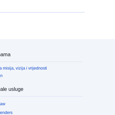
nama
 misija, vizija i vrijednosti
en
ale usluge
law
tenders