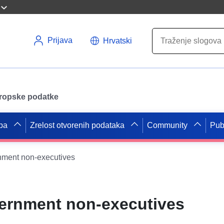
Prijava
Hrvatski
uropske podatke
pa
Zrelost otvorenih podataka
Community
Pub
rnment non-executives
vernment non-executives