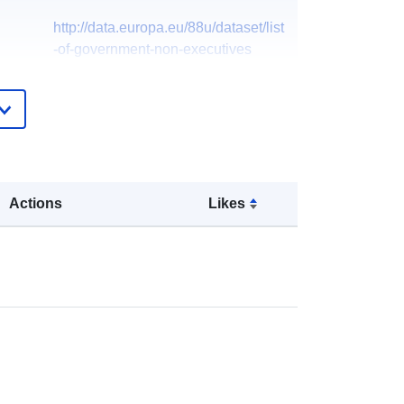
http://data.europa.eu/88u/dataset/list
-of-government-non-executives
Actions
Likes