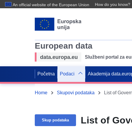
How do you know?
An official website of the European Union
European data
data.europa.eu
Službeni portal za e
Početna
Podaci
Akademija data.euro
Home
Skupovi podataka
List of Gove
List of Go
Skup podataka