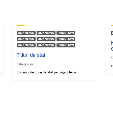
UNKNOWN
UNKNOWN
UNKNOWN
UNKNOWN
UNKNOWN
UNKNOWN
...
UNKNOWN
UNKNOWN
UNKNOWN
Titluri de stat
Š
data.gov.ro
D
Emisiuni de titluri de stat pe piaţa internă