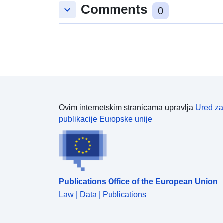
Comments
keyboard_arrow_down
0
Ovim internetskim stranicama upravlja
Ured za
publikacije Europske unije
Publications Office of the European Union
Law | Data | Publications