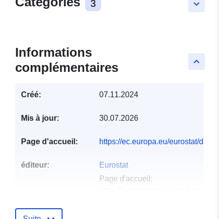
Catégories
3
keyboard_arrow_down
Informations
keyboard_arrow_up
complémentaires
Créé:
07.11.2024
Mis à jour:
30.07.2026
Page d'accueil:
https://ec.europa.eu/eurostat/dat
éditeur:
Eurostat
Page d'accueil:
https://commission.europa.eu/abou
and-executive-agencies/euros...
Suite