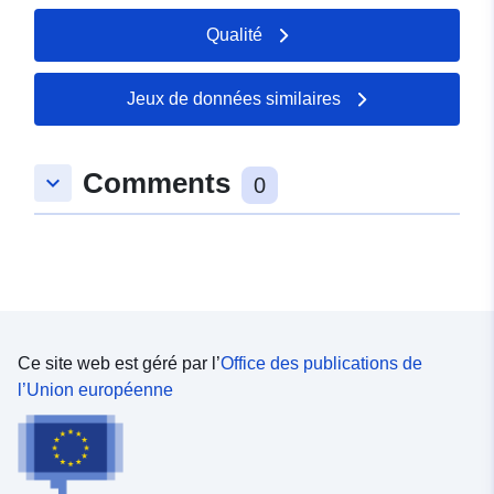
Czechia
Sweden
Qualité
Ireland
Germany
Jeux de données similaires
Cyprus
Slovenia
Romania
Comments
keyboard_arrow_down
0
United Kingdom
Italy
Kosovo
Netherlands
Serbia
Montenegro
Malta
Ce site web est géré par l’
Office des publications de
l’Union européenne
Identificateurs:
spr_rec_sumt
Autres
https://doi.org/10.2908/SPR_RE
identificateurs: