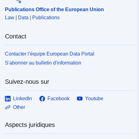
Publications Office of the European Union
uriRef:
http://data.europa.eu/88u/dataset
Law | Data | Publications
Droits d'accès:
public
Contact
Périodicité de
annual
l'accumulation:
Contacter l’équipe European Data Portal
S'abonner au bulletin d'information
Couverture
01 January 1990
temporelle:
 -
31 December 2024
Suivez-nous sur
Type:
Statistical data
LinkedIn
Facebook
Youtube
Ressource:
http://publications.europa.eu/resou
Other
type/STATISTICAL
Aspects juridiques