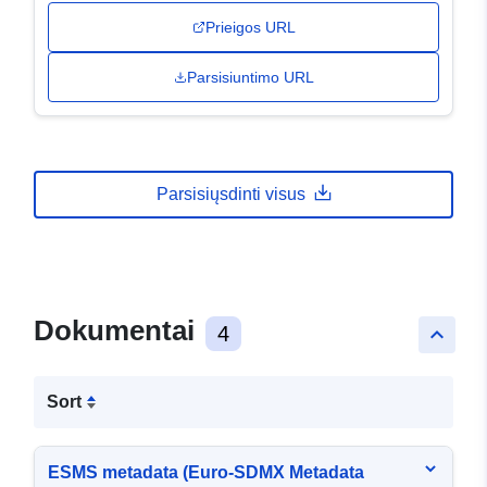
Prieigos URL
Parsisiuntimo URL
Parsisiųsdinti visus
Dokumentai
4
keyboard_arrow_up
Sort
ESMS metadata (Euro-SDMX Metadata