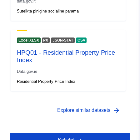
data.gov.lt
Albania
Suteikta piniginė socialinė parama
Turkey
Slovakia
Croatia
Poland
Excel XLSX
PX
JSON-STAT
CSV
Estonia
Finland
HPQ01 - Residential Property Price
Denmark
Index
Latvia
Data.gov.ie
Lithuania
Iceland
Residential Property Price Index
Norway
Belgium
Switzerland
arrow_forward
Bosnia and Herzegovina
Explore similar datasets
Luxembourg
Czechia
Sweden
Ireland