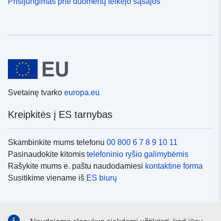
Prisijungimas prie duomenų teikėjo sąsajos
Svetainę tvarko
europa.eu
Kreipkitės į ES tarnybas
Skambinkite mums telefonu
00 800 6 7 8 9 10 11
Pasinaudokite kitomis
telefoninio ryšio galimybėmis
Rašykite mums e. paštu naudodamiesi
kontaktine forma
Susitikime viename iš
ES biurų
Socialiniai tinklai