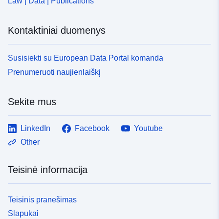
Law | Data | Publications
Prieigos teisės:
public
Kontaktiniai duomenys
Kaupimo
annual
periodiškumas:
Susisiekti su European Data Portal komanda
Prenumeruoti naujienlaiškį
Laikotarpis:
01 January 1990
 -
31 December 2024
Sekite mus
Rūšis:
Statistical data
LinkedIn
Facebook
Youtube
Išteklius:
http://publications.europa.eu/resou
Other
type/STATISTICAL
Teisinė informacija
Teisinis pranešimas
Slapukai