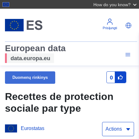
How do you know?
Prisijungti
European data
data.europa.eu
0
Duomenų rinkinys
Recettes de protection
sociale par type
Eurostatas
Actions