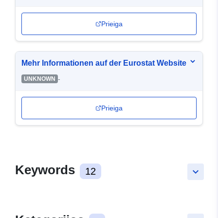
Prieiga
Mehr Informationen auf der Eurostat Website
-
UNKNOWN
Prieiga
Keywords
12
keyboard_arrow_down