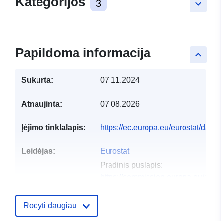
Kategorijos
3
keyboard_arrow_down
Papildoma informacija
keyboard_arrow_up
Sukurta:
07.11.2024
Atnaujinta:
07.08.2026
Įėjimo tinklalapis:
https://ec.europa.eu/eurostat/dat
Leidėjas:
Eurostat
Pradinis puslapis:
https://commission.europa.eu/abou
and-executive-agencies/euros...
Rodyti daugiau
Kontaktinis
Telefonas:
tel:+352430136789